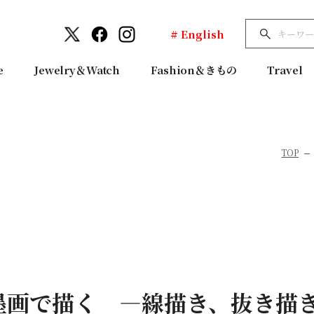
# English
e
Jewelry＆Watch
Fashion＆きもの
Travel
TOP
墨画で描く ―線描き、抜き描