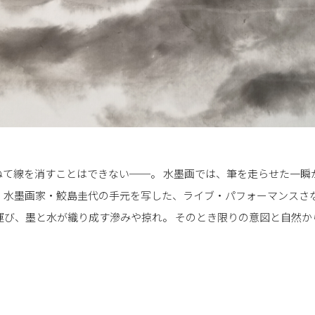
ねて線を消すことはできない──。 水墨画では、筆を走らせた一瞬
は、水墨画家・鮫島圭代の手元を写した、ライブ・パフォーマンスさ
運び、墨と水が織り成す滲みや掠れ。 そのとき限りの意図と自然から