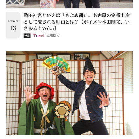
熱田神宮といえば『きよめ餅』。名古屋の定番土産
として愛される理由とは？【ボイメン本田剛文、い
2026.02
13
ざ参る！Vol.5】
Travel
本田剛文
連載