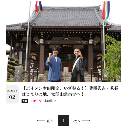
【ボイメン本田剛文、いざ参る！】豊臣秀吉・秀長
2025.06
はじまりの地、太閤山常泉寺へ！
02
Culture
本田剛文
連載
1
前へ
次へ