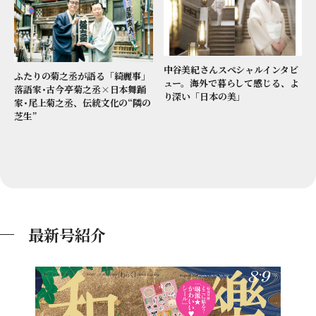
中谷美紀さんスペシャルインタビ
ふたりの菊之丞が語る「綺麗事」
ュー。海外で暮らして感じる、よ
落語家･古今亭菊之丞×日本舞踊
り深い「日本の美」
家･尾上菊之丞、伝統文化の“隣の
芝生”
最新号紹介