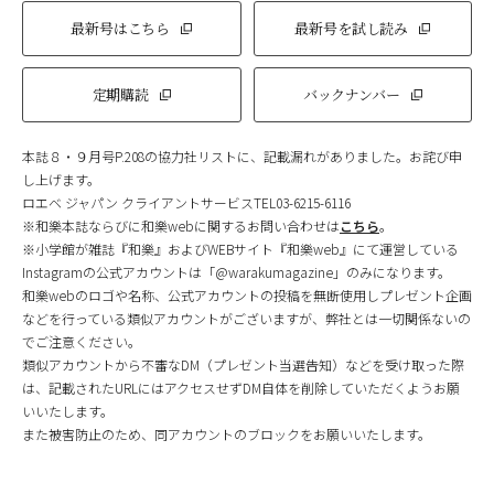
最新号はこちら
最新号を試し読み
定期購読
バックナンバー
本誌８・９月号P.208の協力社リストに、記載漏れがありました。お詫び申
し上げます。
ロエベ ジャパン クライアントサービスTEL03-6215-6116
※和樂本誌ならびに和樂webに関するお問い合わせは
こちら
。
※小学館が雑誌『和樂』およびWEBサイト『和樂web』にて運営している
Instagramの公式アカウントは「@warakumagazine」のみになります。
和樂webのロゴや名称、公式アカウントの投稿を無断使用しプレゼント企画
などを行っている類似アカウントがございますが、弊社とは一切関係ないの
でご注意ください。
類似アカウントから不審なDM（プレゼント当選告知）などを受け取った際
は、記載されたURLにはアクセスせずDM自体を削除していただくようお願
いいたします。
また被害防止のため、同アカウントのブロックをお願いいたします。