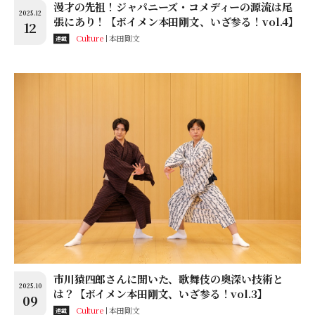
漫才の先祖！ジャパニーズ・コメディーの源流は尾
2025.12
張にあり！【ボイメン本田剛文、いざ参る！vol.4】
12
Culture
本田剛文
連載
市川猿四郎さんに聞いた、歌舞伎の奥深い技術と
2025.10
は？【ボイメン本田剛文、いざ参る！vol.3】
09
Culture
本田剛文
連載