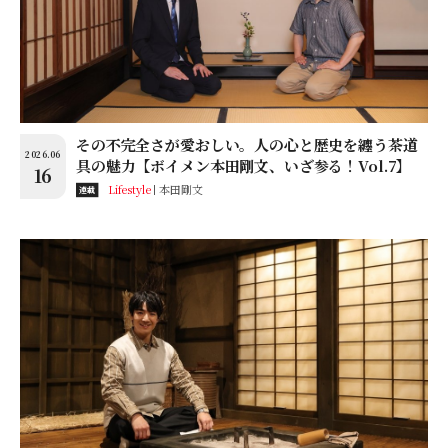
その不完全さが愛おしい。人の心と歴史を纏う茶道
2026.06
具の魅力【ボイメン本田剛文、いざ参る！Vol.7】
16
Lifestyle
本田剛文
連載