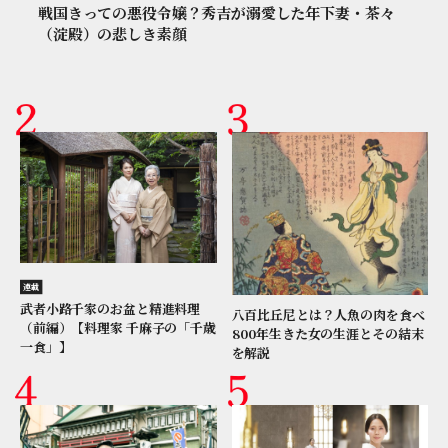
戦国きっての悪役令嬢？秀吉が溺愛した年下妻・茶々
（淀殿）の悲しき素顔
連載
武者小路千家のお盆と精進料理
八百比丘尼とは？人魚の肉を食べ
（前編）【料理家 千麻子の「千歳
800年生きた女の生涯とその結末
一食」】
を解説