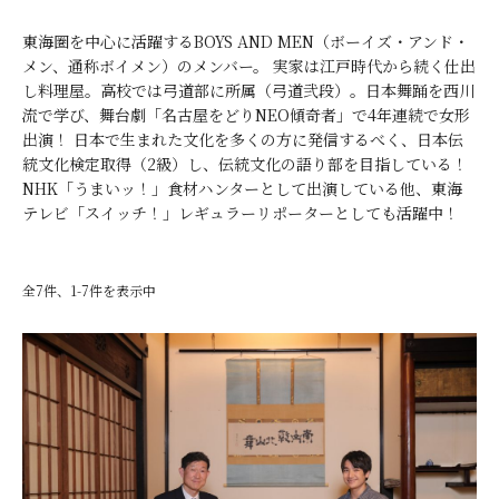
東海圏を中心に活躍するBOYS AND MEN（ボーイズ・アンド・
メン、通称ボイメン）のメンバー。 実家は江戸時代から続く仕出
し料理屋。高校では弓道部に所属（弓道弐段）。日本舞踊を西川
流で学び、舞台劇「名古屋をどりNEO傾奇者」で4年連続で女形
出演！ 日本で生まれた文化を多くの方に発信するべく、日本伝
統文化検定取得（2級）し、伝統文化の語り部を目指している！
NHK「うまいッ！」食材ハンターとして出演している他、東海
テレビ「スイッチ！」レギュラーリポーターとしても活躍中！
全7件、1-7件を表示中