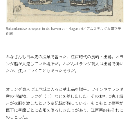
Buitenlandse schepen in de haven van Nagasaki／アムステルダム国立美
術館
みなさんも日本史の授業で習った、江戸時代の長崎・出島。オラ
ンダ船が入港していた場所だ。ふだんオランダ商人は出島で働い
たが、江戸にいくこともあったそうだ。
オランダ商人は江戸城に入ると献上品を贈呈。ワインやオランダ
産の毛織物、ラクダ（！）などを差し出した。そのお礼に徳川綱
吉が衣服を渡したという※記録が残っている。もともとは皇室が
臣下に季節ごとに衣服を贈るしきたりがあり、江戸幕府もそれに
のっとった。