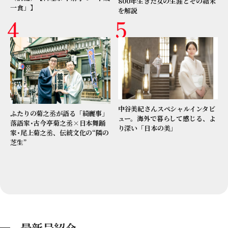
800年生きた女の生涯とその結末
一食」】
を解説
中谷美紀さんスペシャルインタビ
ふたりの菊之丞が語る「綺麗事」
ュー。海外で暮らして感じる、よ
落語家･古今亭菊之丞×日本舞踊
り深い「日本の美」
家･尾上菊之丞、伝統文化の“隣の
芝生”
最新号紹介