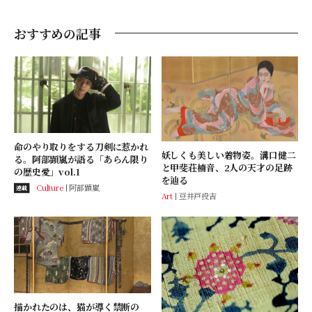
『BLドラマの主演になりました』の続編もTELASA
にて6月より配信予定。 阿部顕嵐による月額会員制
おすすめの記事
デジタルマガジン『Storming』も2月よりスタート
し、セルフプロデュースの動画作品を制作するな
ど、活動は多岐にわたる。 OFFICIAL SITE >>>
https://alanabe.com
命のやり取りをする刀剣に惹かれ
妖しくも美しい着物姿。溝口健二
る。阿部顕嵐が語る「あらん限り
と甲斐荘楠音、2人の天才の足跡
の歴史愛」vol.1
を辿る
Culture
阿部顕嵐
連載
Art
豆井戸投吉
描かれたのは、猫が導く禁断の