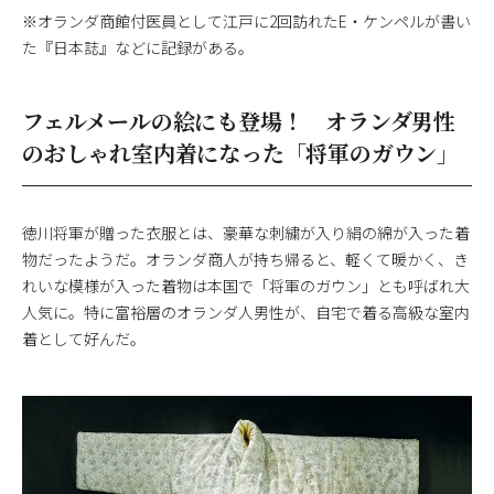
※オランダ商館付医員として江戸に2回訪れたE・ケンペルが書い
た『日本誌』などに記録がある。
フェルメールの絵にも登場！ オランダ男性
のおしゃれ室内着になった「将軍のガウン」
徳川将軍が贈った衣服とは、豪華な刺繍が入り絹の綿が入った着
物だったようだ。オランダ商人が持ち帰ると、軽くて暖かく、き
れいな模様が入った着物は本国で「将軍のガウン」とも呼ばれ大
人気に。特に富裕層のオランダ人男性が、自宅で着る高級な室内
着として好んだ。