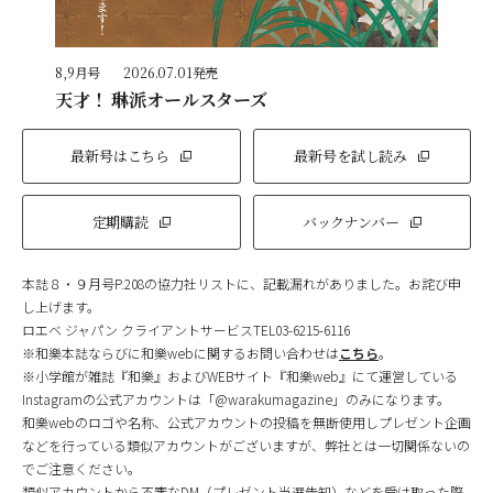
8,9月号
2026.07.01発売
天才！ 琳派オールスターズ
最新号はこちら
最新号を試し読み
定期購読
バックナンバー
本誌８・９月号P.208の協力社リストに、記載漏れがありました。お詫び申
し上げます。
ロエベ ジャパン クライアントサービスTEL03-6215-6116
※和樂本誌ならびに和樂webに関するお問い合わせは
こちら
。
※小学館が雑誌『和樂』およびWEBサイト『和樂web』にて運営している
Instagramの公式アカウントは「@warakumagazine」のみになります。
和樂webのロゴや名称、公式アカウントの投稿を無断使用しプレゼント企画
などを行っている類似アカウントがございますが、弊社とは一切関係ないの
でご注意ください。
類似アカウントから不審なDM（プレゼント当選告知）などを受け取った際