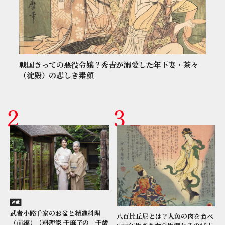
戦国きっての悪役令嬢？秀吉が溺愛した年下妻・茶々
（淀殿）の悲しき素顔
連載
武者小路千家のお盆と精進料理
八百比丘尼とは？人魚の肉を食べ
（前編）【料理家 千麻子の「千歳