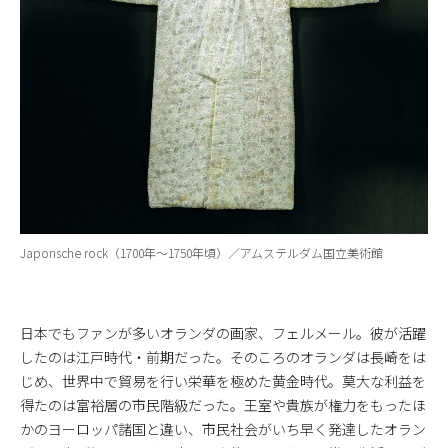
Japonsche rock（1700年～1750年頃）／アムステルダム国立美術館
日本でもファンが多いオランダの画家、フェルメール。彼が活躍
したのは江戸時代・前期だった。そのころのオランダは長崎をは
じめ、世界中で貿易を行い栄華を極めた黄金時代。莫大な利益を
得たのは富裕層の市民階級だった。王室や貴族が権力をもったほ
かのヨーロッパ諸国と違い、市民社会がいち早く発達したオラン