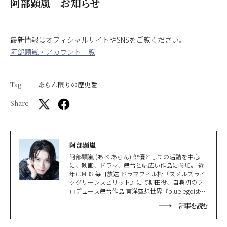
阿部顕嵐 お知らせ
最新情報はオフィシャルサイトやSNSをご覧ください。
阿部顕嵐・アカウント一覧
Tag
あらん限りの歴史愛
Share
阿部顕嵐
阿部顕嵐 (あべ あらん) 俳優としての活動を中心
に、映画、ドラマ、舞台と幅広い作品に参加。 近
年はMBS 毎日放送 ドラマフィル枠『スメルズライ
クグリーンスピリット』にて柳田役、自身初のプ
ロデュース舞台作品 東洋空想世界『blue egoist』
を東京THEATER MILANO-Za、大阪オリックス劇場
記事を読む
にて上演。 2025年は4月からTBSにてレギュラー番
組『～企画プレゼンバラエティ～これ採用っス
カ？』がスタート、また昨年話題となったドラマ