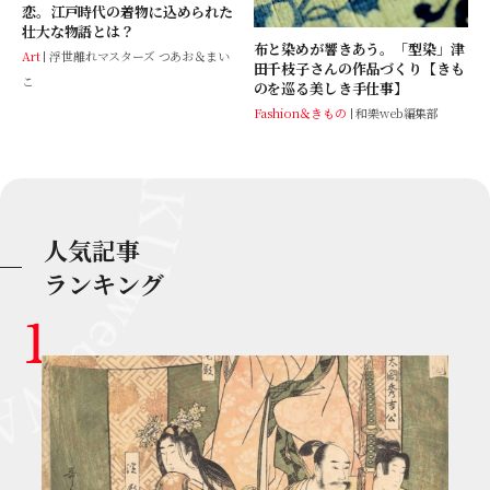
恋。江戸時代の着物に込められた
壮大な物語とは？
布と染めが響きあう。「型染」津
Art
浮世離れマスターズ つあお＆まい
田千枝子さんの作品づくり【きも
こ
のを巡る美しき手仕事】
Fashion＆きもの
和樂web編集部
人気記事
ランキング