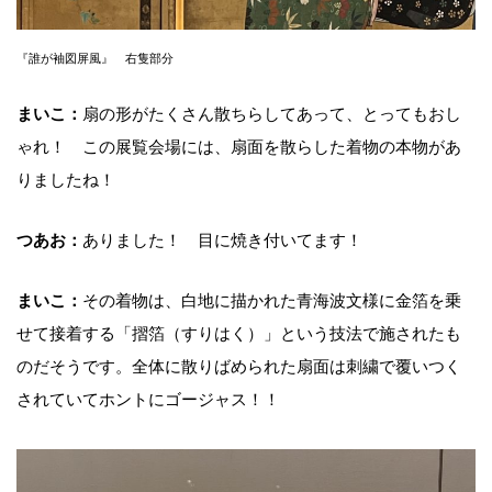
『誰が袖図屏風』 右隻部分
まいこ：
扇の形がたくさん散ちらしてあって、とってもおし
ゃれ！ この展覧会場には、扇面を散らした着物の本物があ
りましたね！
つあお：
ありました！ 目に焼き付いてます！
まいこ：
その着物は、白地に描かれた青海波文様に金箔を乗
せて接着する「摺箔（すりはく）」という技法で施されたも
のだそうです。全体に散りばめられた扇面は刺繍で覆いつく
されていてホントにゴージャス！！