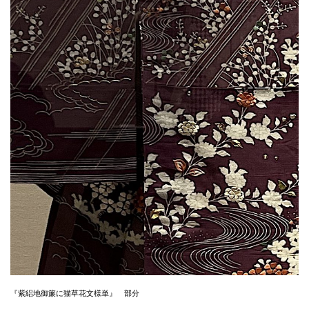
『紫絽地御簾に猫草花文様単』 部分