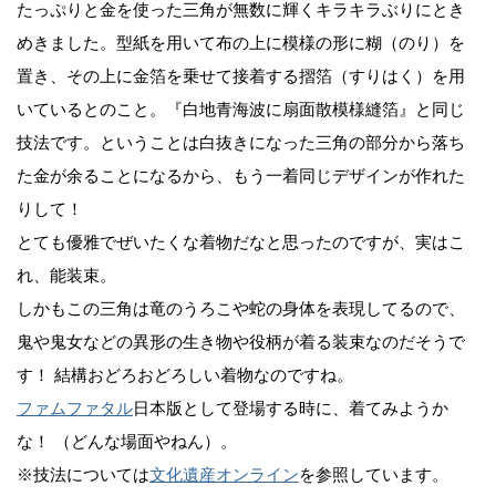
たっぷりと金を使った三角が無数に輝くキラキラぶりにとき
めきました。型紙を用いて布の上に模様の形に糊（のり）を
置き、その上に金箔を乗せて接着する摺箔（すりはく）を用
いているとのこと。『白地青海波に扇面散模様縫箔』と同じ
技法です。ということは白抜きになった三角の部分から落ち
た金が余ることになるから、もう一着同じデザインが作れた
りして！
とても優雅でぜいたくな着物だなと思ったのですが、実はこ
れ、能装束。
しかもこの三角は竜のうろこや蛇の身体を表現してるので、
鬼や鬼女などの異形の生き物や役柄が着る装束なのだそうで
す！ 結構おどろおどろしい着物なのですね。
ファムファタル
日本版として登場する時に、着てみようか
な！ （どんな場面やねん）。
※技法については
文化遺産オンライン
を参照しています。