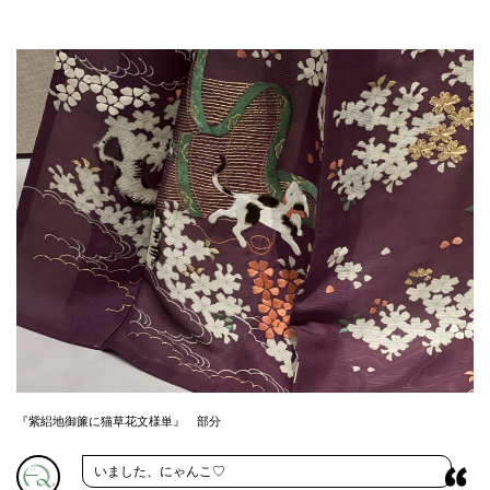
『紫絽地御簾に猫草花文様単』 部分
いました、にゃんこ♡