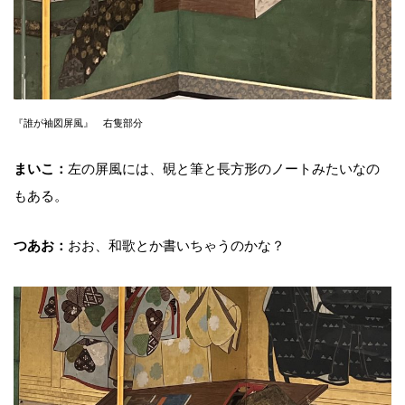
『誰が袖図屏風』 右隻部分
まいこ：
左の屏風には、硯と筆と長方形のノートみたいなの
もある。
つあお：
おお、和歌とか書いちゃうのかな？