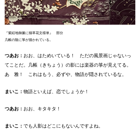
『紫絽地御簾に猫草花文様単』 部分
几帳の陰に箏が描かれている。
つあお：
おお、はためいている！ ただの風景画じゃないっ
てことだ。几帳（きちょう）の影には楽器の箏が見えてる。
あゝ雅！ これはもう、必ずや、物語が隠されているな。
まいこ：
物語といえば、恋でしょうか！
つあお：
おお、キタキタ！
まいこ：
でも人影はどこにもないんですよね。