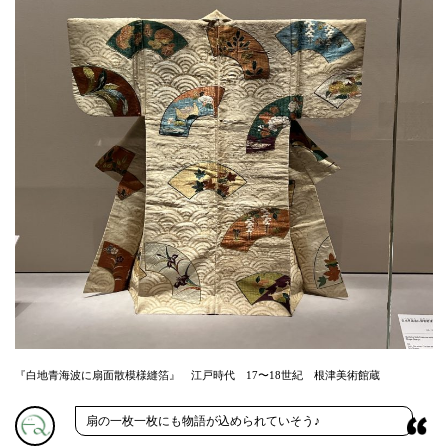
『白地青海波に扇面散模様縫箔』 江戸時代 17〜18世紀 根津美術館蔵
扇の一枚一枚にも物語が込められていそう♪