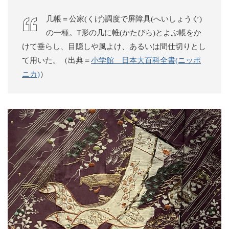
几帳＝公家(くげ)調度で屏障具(へいしょうぐ)
の一種。T形の几に帷(かたびら)とよぶ帳をか
けて垂らし、目隠しや風よけ、あるいは間仕切りとし
て用いた。（出典＝
小学館 日本大百科全書(ニッポ
ニカ)
）