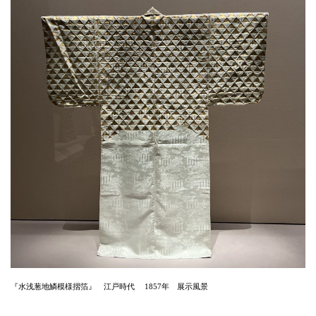
『水浅葱地鱗模様摺箔』 江戸時代 1857年 展示風景