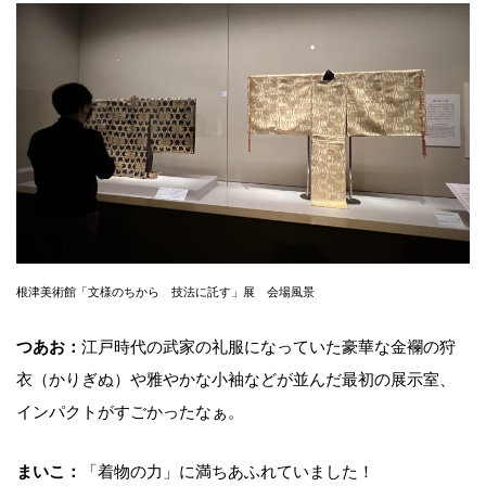
根津美術館「文様のちから 技法に託す」展 会場風景
つあお：
江戸時代の武家の礼服になっていた豪華な金襴の狩
衣（かりぎぬ）や雅やかな小袖などが並んだ最初の展示室、
インパクトがすごかったなぁ。
まいこ：
「着物の力」に満ちあふれていました！