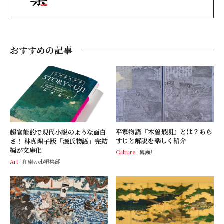
おすすめの記事
平家物語『木曽最期』とは？あら
超官能的で現代小説のような面白
すじと解説を楽しく紹介
さ！ 林真理子版「源氏物語」完結
編が文庫化
Culture
樽瀬川
Art
和樂web編集部