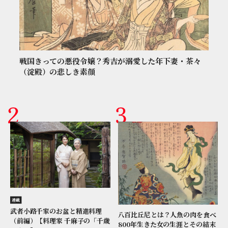
戦国きっての悪役令嬢？秀吉が溺愛した年下妻・茶々
（淀殿）の悲しき素顔
連載
武者小路千家のお盆と精進料理
八百比丘尼とは？人魚の肉を食べ
（前編）【料理家 千麻子の「千歳
800年生きた女の生涯とその結末