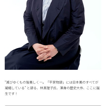
“滅びゆくもの皆美しく…。「平家物語」には日本美のすべてが
凝縮している” と語る、林真理子氏、渾身の歴史大作、ここに誕
生です！