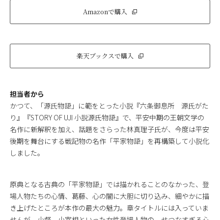
Amazonで購入
楽天ブックスで購入
担当者から
かつて、「源氏物語」に範をとった小説『六条御息所 源氏がた
り』『STORY OF UJI 小説源氏物語』で、平安中期の王朝文学の
名作に新解釈を加え、話題をさらった林真理子氏が、今度は平安
後期を舞台にする戦記物の名作「平家物語」を再構築して小説化
しました。
原典となる古典の「平家物語」では描かれることのなかった、登
場人物たちの心情、葛藤、心の闇に大胆に切り込み、細やかに描
き上げたところが本作の最大の魅力。章タイトルには入っていま
せんが、小督、小宰相といった女性登場人物の、せつなすぎる心