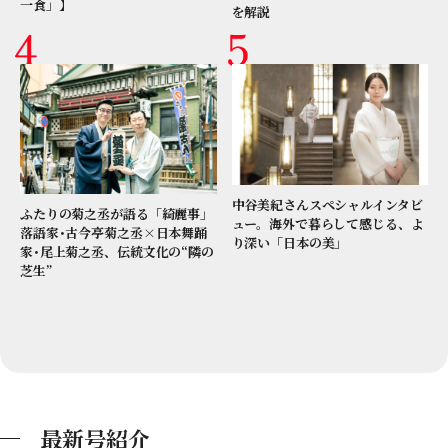
一食」】
を解説
中谷美紀さんスペシャルインタビ
ふたりの菊之丞が語る「綺麗事」
ュー。海外で暮らして感じる、よ
落語家･古今亭菊之丞×日本舞踊
り深い「日本の美」
家･尾上菊之丞、伝統文化の“隣の
芝生”
最新号紹介