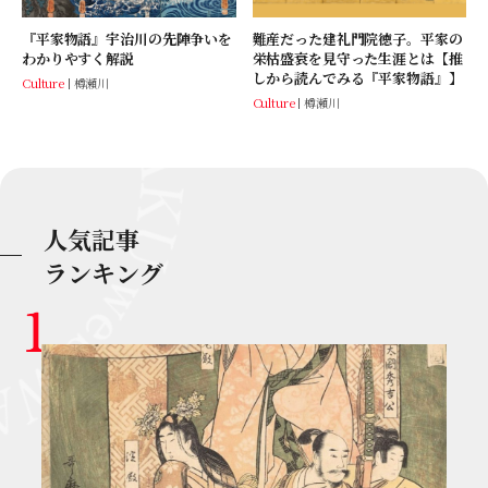
『平家物語』宇治川の先陣争いを
難産だった建礼門院徳子。平家の
わかりやすく解説
栄枯盛衰を見守った生涯とは【推
しから読んでみる『平家物語』】
Culture
樽瀬川
Culture
樽瀬川
人気記事
ランキング