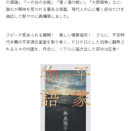
の謀議」「一の谷の合戦」「壇ノ浦の戦い」「大原御幸」など、
誰もが興味を惹かれる著名な場面、現代人の心に響く部分だけを
抽出して鮮やかに再構築しました。
スピード感あふれる展開！ 美しい情景描写！ さらに、平安時
代末期の平家源氏皇室を取り巻く、ドロドロとした抗争に翻弄さ
れる人々の内面を、丹念に、リアルに描き出した部分は圧巻！