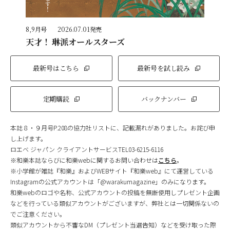
8,9月号
2026.07.01発売
天才！ 琳派オールスターズ
最新号はこちら
最新号を試し読み
定期購読
バックナンバー
本誌８・９月号P.208の協力社リストに、記載漏れがありました。お詫び申
し上げます。
ロエベ ジャパン クライアントサービスTEL03-6215-6116
※和樂本誌ならびに和樂webに関するお問い合わせは
こちら
。
※小学館が雑誌『和樂』およびWEBサイト『和樂web』にて運営している
Instagramの公式アカウントは「@warakumagazine」のみになります。
和樂webのロゴや名称、公式アカウントの投稿を無断使用しプレゼント企画
などを行っている類似アカウントがございますが、弊社とは一切関係ないの
でご注意ください。
類似アカウントから不審なDM（プレゼント当選告知）などを受け取った際