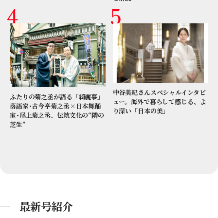
中谷美紀さんスペシャルインタビ
ふたりの菊之丞が語る「綺麗事」
ュー。海外で暮らして感じる、よ
落語家･古今亭菊之丞×日本舞踊
り深い「日本の美」
家･尾上菊之丞、伝統文化の“隣の
芝生”
最新号紹介