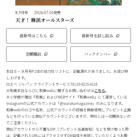
8,9月号
2026.07.01発売
天才！ 琳派オールスターズ
最新号はこちら
最新号を試し読み
定期購読
バックナンバー
本誌８・９月号P.208の協力社リストに、記載漏れがありました。お詫び申
し上げます。
ロエベ ジャパン クライアントサービスTEL03-6215-6116
※和樂本誌ならびに和樂webに関するお問い合わせは
こちら
。
※小学館が雑誌『和樂』およびWEBサイト『和樂web』にて運営している
Instagramの公式アカウントは「@warakumagazine」のみになります。
和樂webのロゴや名称、公式アカウントの投稿を無断使用しプレゼント企画
などを行っている類似アカウントがございますが、弊社とは一切関係ないの
でご注意ください。
類似アカウントから不審なDM（プレゼント当選告知）などを受け取った際
は、記載されたURLにはアクセスせずDM自体を削除していただくようお願