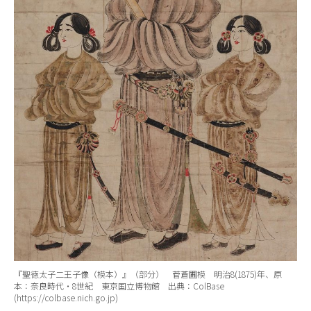
『聖徳太子二王子像（模本）』（部分） 菅蒼圃模 明治8(1875)年、原
本：奈良時代・8世紀 東京国立博物館 出典：ColBase
(https://colbase.nich.go.jp)