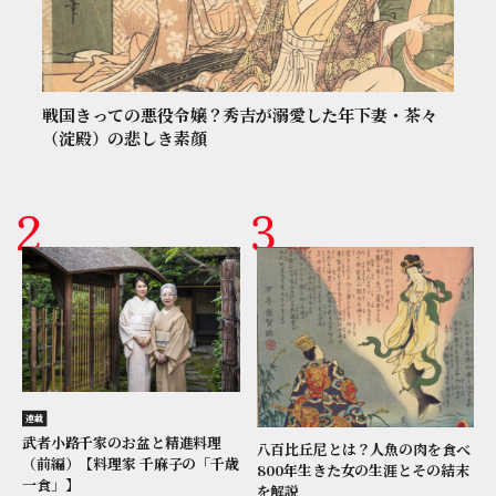
戦国きっての悪役令嬢？秀吉が溺愛した年下妻・茶々
（淀殿）の悲しき素顔
連載
武者小路千家のお盆と精進料理
八百比丘尼とは？人魚の肉を食べ
（前編）【料理家 千麻子の「千歳
800年生きた女の生涯とその結末
一食」】
を解説