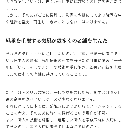
大きな変化といえば、古くから日本には数多くの自然災害があり
ました。
しかし、そのたびごとに復興し、災害を教訓にしてより強固な店
や組織を整えて再生してきたことも忘れてはいけません。
継承を重視する気風が数多くの老舗を生んだ
それらの条件とともに注目したいのが、〝家〟を第一に考えると
いう日本人の意識。先祖伝来の家業を守るため仕事に励み〝一子
相伝（いっしそうでん）〟で技術を受け継ぎ、繁栄と存続を実現
したのは多くの老舗に共通していることです。
たとえばアメリカの場合、一代で財を成したら、創業者は悠々自
適の余生を送るというケースが少なくありません。
それに対して日本では、跡継ぎによりよい形でバトンタッチする
ことを考え、そのために終生を捧げるという場合が多数。
また、職人の技術を尊重し、雇用した職人を家族同様に大切にし
てきたのも、家を大切に考える日本ならではのこと。