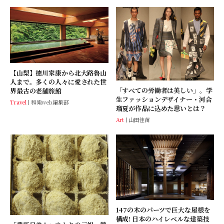
【山梨】徳川家康から北大路魯山
人まで。多くの人々に愛された世
「すべての労働者は美しい」。学
界最古の老舗旅館
生ファッションデザイナー・河合
Travel
和樂web編集部
瑠夏が作品に込めた思いとは？
Art
山田佳苗
147の木のパーツで巨大な屋根を
構成! 日本のハイレベルな建築技