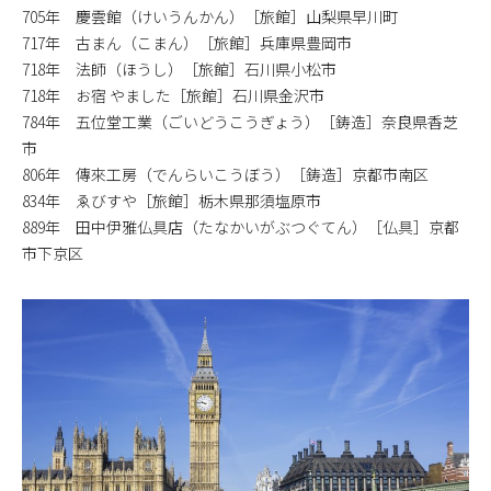
705年 慶雲館（けいうんかん）［旅館］山梨県早川町
717年 古まん（こまん）［旅館］兵庫県豊岡市
718年 法師（ほうし）［旅館］石川県小松市
718年 お宿 やました［旅館］石川県金沢市
784年 五位堂工業（ごいどうこうぎょう）［鋳造］奈良県香芝
市
806年 傳來工房（でんらいこうぼう）［鋳造］京都市南区
834年 ゑびすや［旅館］栃木県那須塩原市
889年 田中伊雅仏具店（たなかいがぶつぐてん）［仏具］京都
市下京区