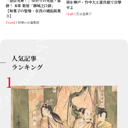
「豊臣兄弟！」ゆかりの元祖・鶯
術を神戸・竹中大工道具館で目撃
餅！ 本家 菊屋「御城之口餅」
せよ
【和菓子の聖地・奈良の絶品銘菓
Craft
瓦谷登貴子
３】
Travel
和樂web編集部
人気記事
ランキング