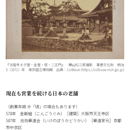
『法隆寺太子堂・金堂・塔・二王門』 横山松三郎撮影 重要文化財 明治
5（1872）年 東京国立博物館 出典：ColBase (https://colbase.nich.go.jp)
現在も営業を続ける日本の老舗
（創業年順 ※「頃」の場合もあります）
578年 金剛組（こんごうぐみ）［建築］大阪市天王寺区
587年 池坊華道会（いけのぼうかどうかい）［華道家元］京都
市中京区