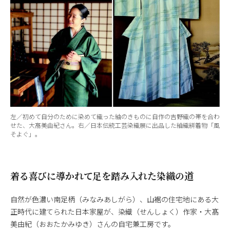
左／初めて自分のために染めて織った紬のきものに自作の吉野織の帯を合わ
せた、大髙美由紀さん。右／日本伝統工芸染織展に出品した紬織絣着物「風
そよぐ」。
着る喜びに導かれて足を踏み入れた染織の道
自然が色濃い南足柄（みなみあしがら）、山裾の住宅地にある大
正時代に建てられた日本家屋が、染織（せんしょく）作家・大髙
美由紀（おおたかみゆき）さんの自宅兼工房です。