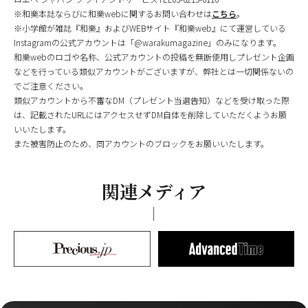
※和樂本誌ならびに和樂webに関するお問い合わせは
こちら
。
※小学館が雑誌『和樂』およびWEBサイト『和樂web』にて運営している
Instagramの公式アカウントは「@warakumagazine」のみになります。
和樂webのロゴや名称、公式アカウントの投稿を無断使用しプレゼント企画
などを行っている類似アカウントがございますが、弊社とは一切関係ないの
でご注意ください。
類似アカウントから不審なDM（プレゼント当選告知）などを受け取った際
は、記載されたURLにはアクセスせずDM自体を削除していただくようお願
いいたします。
また被害防止のため、同アカウントのブロックをお願いいたします。
関連メディア