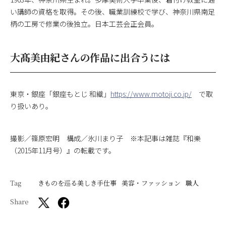
い講師の資格を取得。その後、職業訓練校で学び、神奈川県南足
柄の工房で修業の後独立。日本工芸会正会員。
大髙美由紀さんの作品に出合うには
東京・銀座「銀座もとじ 和織」
https://www.motoji.co.jp/
で取
り扱いあり。
撮影／篠原宏明 構成／氷川まり子 ※本記事は雑誌『和樂
（2015年11月号）』の転載です。
Tag
きものを巡る美しき手仕事
美容・ファッション
職人
Share