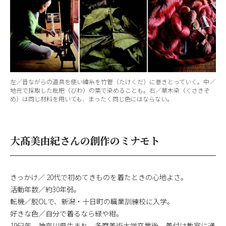
左／昔ながらの道具を使い緯糸を竹管（たけくだ）に巻きとっていく。中／
地元で採取した枇杷（びわ）の葉で染めることも。右／草木染（くさきぞ
め）は同じ材料を用いても、まったく同じ色にはならない。
大髙美由紀さんの創作のミナモト
きっかけ／ 20代で初めてきものを着たときの心地よさ。
活動年数／約30年弱。
転機／脱OLで、新潟・十日町の職業訓練校に入学。
好きな色／自分で着るなら緑や紺。
1963年、神奈川県生まれ。多摩美術大学卒業後、着付け教室に通