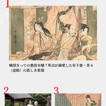
戦国きっての悪役令嬢？秀吉が溺愛した年下妻・茶々
（淀殿）の悲しき素顔