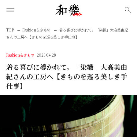
検索
TOP
Fashion＆きもの
着る喜びに導かれて。「染織」大髙美由紀
さんの工房へ【きものを巡る美しき手仕事】
Fashion＆きもの
2023.04.28
着る喜びに導かれて。「染織」大髙美由
紀さんの工房へ【きものを巡る美しき手
仕事】