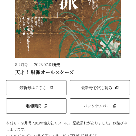
8,9月号
2026.07.01発売
天才！ 琳派オールスターズ
最新号はこちら
最新号を試し読み
定期購読
バックナンバー
本誌８・９月号P.208の協力社リストに、記載漏れがありました。お詫び申
し上げます。
ロエベ ジャパン クライアントサービスTEL03-6215-6116