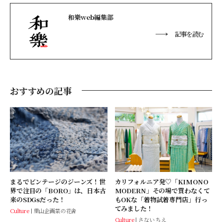
和樂web編集部
記事を読む
おすすめの記事
カリフォルニア発♡「KIMONO
まるでビンテージのジーンズ！世
MODERN」その場で買わなくて
界で注目の「BORO」は、日本古
もOKな「着物試着専門店」行っ
来のSDGsだった！
てみました！
Culture
里山企画菜の花舎
Culture
さない ちえ