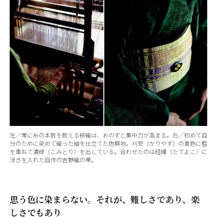
左／常に糸の本数を数える絣織は、おのずと集中力が高まる。右／初めて自
分のために染めて織った紬を仕立てた色無地。刈安（かりやす）の黄色に藍
を重ねて濃緑（こみどり）を出している。合わせたのは経緯（たてよこ）に
浮きを入れた自作の吉野織の帯。
思う色に染まらない。それが、難しさであり、楽
しさでもあり