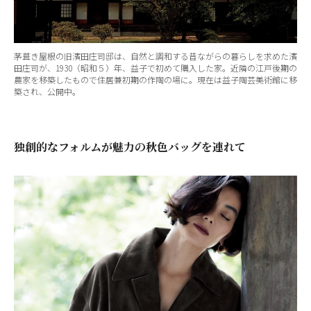
茅葺き屋根の旧濱田庄司邸は、自然と調和する昔ながらの暮らしを求めた濱
田庄司が、1930（昭和５）年、益子で初めて購入した家。近隣の江戸後期の
農家を移築したもので住居兼初期の作陶の場に。現在は益子陶芸美術館に移
築され、公開中。
独創的なフォルムが魅力の秋色バッグを連れて