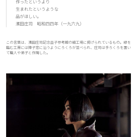
作ったというより
生まれたというような
品がほしい。
濱田庄司 昭和四四年（一九六九）
この言葉は、濱田庄司記念益子参考館の細工場に掲げられているもの。緑を
臨む工房には障子窓に沿うようにろくろが並ベられ、庄司は手ろくろを置い
て職人や弟子と作陶した。