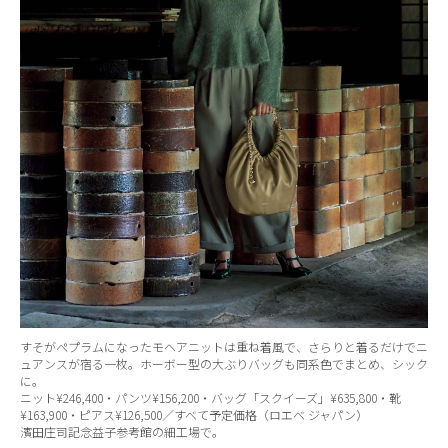
すそがペプラムになったモヘアニットは重ね着風で、さらりと着るだけでニ
ュアンスが宿る一枚。ホーボー型の大ぶりバッグも同系色でまとめ、シック
に。
ニット¥246,400・パンツ¥156,200・バッグ「スクイーズ」¥635,800・靴
¥163,900・ピアス¥126,500／すべて予定価格（ロエベ ジャパン）
濱田庄司記念益子参考館の細工場で。