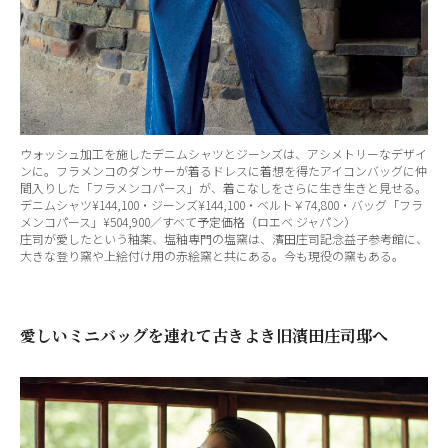
ウォッシュ加工を施したデニムシャツとジーンズは、アシメトリーなデザイ
ンに。フラメンコのダンサーが着るドレスに着想を得たアイコンバッグに仲
間入りした「フラメンコパース」が、着こなしをさらに生き生きと見せる。
デニムシャツ¥144,100・ジーンズ¥144,100・ベルト￥74,800・バッグ「フラ
メンコパース」¥504,900／すべて予定価格（ロエベ ジャパン）
庄司が愛したという釉薬、塩釉専門の塩窯は、濱田庄司記念益子参考館に、
大きな登り窯や上絵付け用の赤絵窯と共にある。今も現役の窯もある。
愛しいミニバッグを連れて古きよき旧濱田庄司邸へ