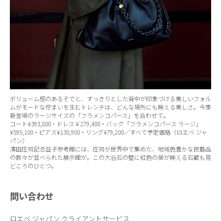
ボリューム感のあるそでと、すっきりとした背中が印象づける美しいフォル
ムがモードな佇まいを生むトレンチは、どんな場所にも映える美しさ。今季
新登場のラージサイズの「フラメンコパース」を合わせて。
コート¥393,800・ドレス￥279,400・バッグ「フラメンコパース ラージ」
¥595,100・ピアス¥130,900・リング¥79,200／すべて予定価格（ロエベ ジャ
パン）
濱田庄司記念益子参考館には、庄司が世界中で集めた、地域色豊かな民藝品
の数々が並べられた展示館が。この大谷石の壁に紅色の扉が映える石蔵も見
どころのひとつ。
問い合わせ
ロエベ ジャパン クライアントサービス