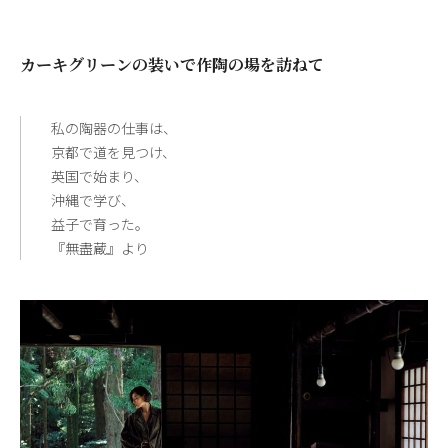
カーキグリーンの装いで作陶の場を訪ねて
私の陶器の仕事は、
京都で道を見つけ、
英国で始まり、
沖縄で学び、
益子で育った。
『無盡蔵』より