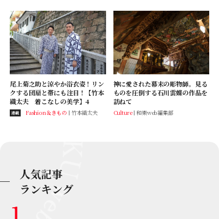
尾上菊之助と涼やか浴衣姿！リン
神に愛された幕末の彫物師。見る
クする団扇と帯にも注目！【竹本
ものを圧倒する石川雲蝶の作品を
織太夫 着こなしの美学】4
訪ねて
Fashion＆きもの
竹本織太夫
Culture
和樂web編集部
連載
人気記事
ランキング