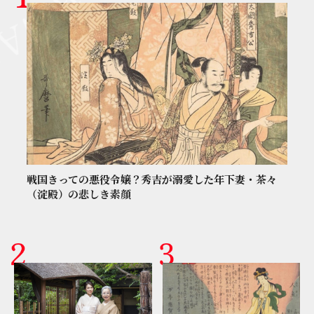
戦国きっての悪役令嬢？秀吉が溺愛した年下妻・茶々
（淀殿）の悲しき素顔