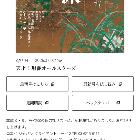
8,9月号
2026.07.01発売
天才！ 琳派オールスターズ
最新号はこちら
最新号を試し読み
定期購読
バックナンバー
本誌８・９月号P.208の協力社リストに、記載漏れがありました。お詫び申
し上げます。
ロエベ ジャパン クライアントサービスTEL03-6215-6116
※和樂本誌ならびに和樂webに関するお問い合わせは
こちら
。