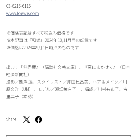
03-6215-6116
www.loewe.com
※価格表記はすべて税込み価格です
※本記事は『和樂』2024年10,11月号の転載です
※価格は2024年9月1日時点のものです
出典：『無盡蔵』（講談社文芸文庫）、『窯にまかせて』（日本
経済新聞社）
撮影／熊澤 透、スタイリスト／押田比呂美、ヘア＆メイク／川
原文洋（UM）、モデル／瀬畑茉有子 、構成／川村有布子、古
里典子（本誌）
Share