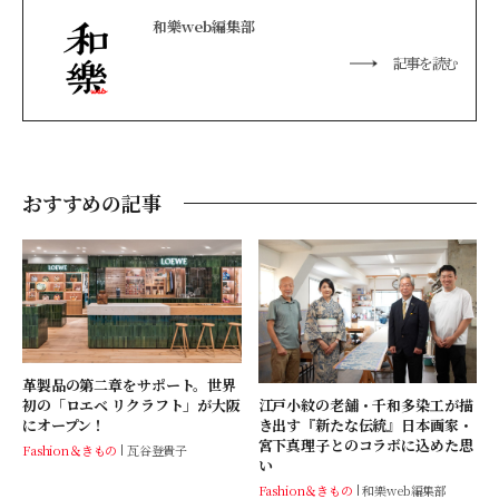
和樂web編集部
記事を読む
おすすめの記事
革製品の第二章をサポート。世界
初の「ロエベ リクラフト」が大阪
江戸小紋の老舗・千和多染工が描
にオープン！
き出す『新たな伝統』日本画家・
宮下真理子とのコラボに込めた思
Fashion＆きもの
瓦谷登貴子
い
Fashion＆きもの
和樂web編集部