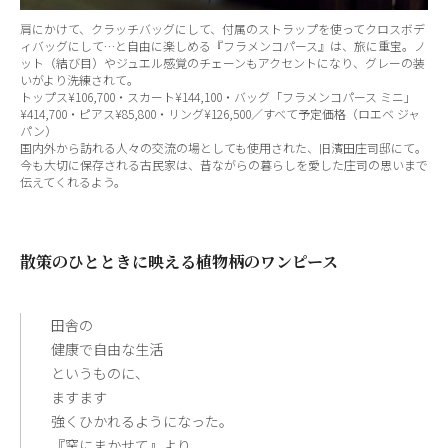
肩にかけて、クラッチバッグにして、付属のストラップを使ってクロスボデ
ィバッグにして…と自由に楽しめる『フラメンコパース』は、旅に重宝。ノ
ット（結び目）やジュエル感覚のチェーンもアクセントになり、グレーの装
いがより洗練されて。
トップス¥106,700・スカート¥144,100・バッグ「フラメンコパース ミニ」
¥414,700・ピアス¥85,800・リング¥126,500／すべて予定価格（ロエベ ジャ
パン）
国内外から訪れる人々の交流の場としても使用された、旧濱田庄司邸にて。
今も大切に保存される古民家は、昔ながらの暮らしを愛した庄司の思いまで
伝えてくれるよう。
散策のひとときに映える植物柄のワンピース
田舎の
健康で自由な生活
というものに、
ますます
強くひかれるようになった。
『窯にまかせて』より