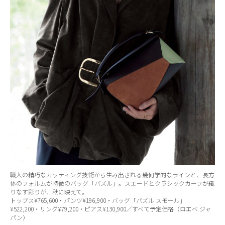
職人の精巧なカッティング技術から生み出される幾何学的なラインと、長方
体のフォルムが特徴のバッグ「パズル」。スエードとクラシックカーフが織
りなす彩りが、秋に映えて。
トップス¥765,600・パンツ¥196,900・バッグ「パズル スモール」
¥522,200・リング¥79,200・ピアス¥130,900／すべて予定価格（ロエベ ジャ
パン）