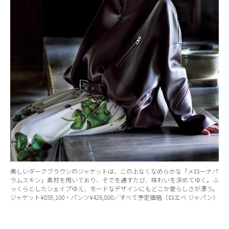
美しいダークブラウンのジャケットは、この上なくなめらかな「メローナパ
ラムスキン」素材を用いており、そでを通すたび、味わいを深めてゆく。ふ
っくらとしたシェイプゆえ、モードなデザインにもどこか愛らしさが漂う。
ジャケット¥859,100・パンツ¥426,800／すべて予定価格（ロエベ ジャパン）