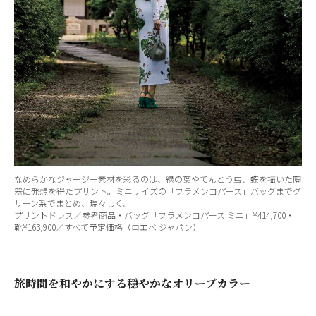
なめらかなジャージー素材を彩るのは、緑の葉やてんとう虫、蝶を描いた陶
器に発想を得たプリント。ミニサイズの「フラメンコパース」バッグまでグ
リーン系でまとめ、瑞々しく。
プリントドレス／参考商品・バッグ「フラメンコパース ミニ」¥414,700・
靴¥163,900／すべて予定価格（ロエベ ジャパン）
旅時間を和やかにする穏やかなオリーブカラー