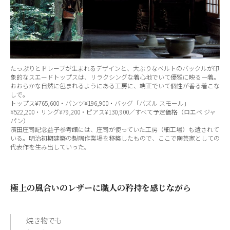
たっぷりとドレープが生まれるデザインと、大ぶりなベルトのバックルが印
象的なスエードトップスは、リラクシングな着心地でいて優雅に映る一着。
おおらかな自然に包まれるようにある工房に、端正でいて個性が香る着こな
しで。
トップス¥765,600・パンツ¥196,900・バッグ「パズル スモール」
¥522,200・リング¥79,200・ピアス¥130,900／すべて予定価格（ロエベ ジャ
パン）
濱田庄司記念益子参考館には、庄司が使っていた工房（細工場）も遺されて
いる。明治初期建築の製陶作業場を移築したもので、ここで陶芸家としての
代表作を生み出していった。
極上の風合いのレザーに職人の矜持を感じながら
焼き物でも