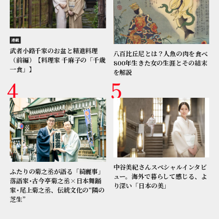
連載
武者小路千家のお盆と精進料理
八百比丘尼とは？人魚の肉を食べ
（前編）【料理家 千麻子の「千歳
800年生きた女の生涯とその結末
一食」】
を解説
中谷美紀さんスペシャルインタビ
ふたりの菊之丞が語る「綺麗事」
ュー。海外で暮らして感じる、よ
落語家･古今亭菊之丞×日本舞踊
り深い「日本の美」
家･尾上菊之丞、伝統文化の“隣の
芝生”