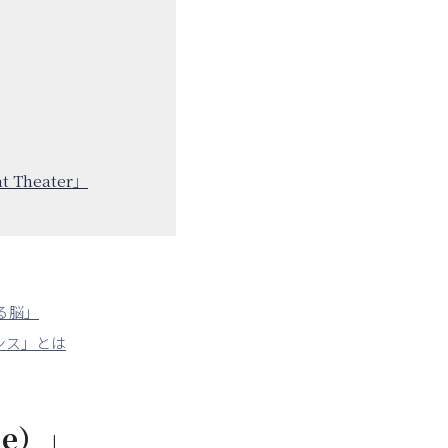
Theater」
る脳」
ンス」とは
e）」