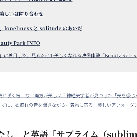
美しいは隣り合わせ
oneliness と solitude のあいだ
eauty Park INFO
」に着目した、見るだけで美しくなれる映像体験「Beauty Retreat 
桜と咲く桜、なぜ両方が美しい？神経美学者が見つけた「美を感じ
見ずに、衣擦れの音を聞きながら。着物に宿る「美しいアフォーダ
し」と英語「サブライム（sublim