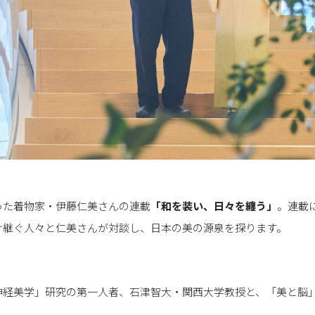
った着物家・伊藤仁美さんの連載
「
和を装い、日々を纏う
」
。連載
け継ぐ人々と仁美さんが対談し、日本の美の源泉を探ります。
神経美学」研究の第一人者、石津智大・関西大学教授と、「美と脳