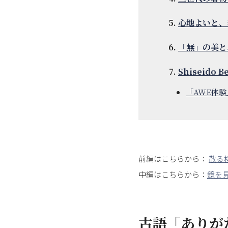
心地よいと、
「無」の美と、l
Shiseido B
「AWE体験
前編はこちらから：
散る
中編はこちらから：
鏡を
古語「ありがた