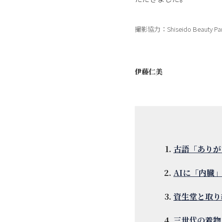
撮影協力：Shiseido Beauty Pa
伊藤仁美
古語「ありが
AIに「内臓
資生堂と取り
三世代の着物