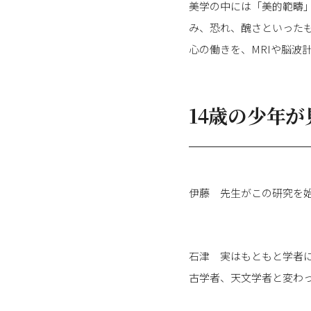
美学の中には「美的範疇
み、恐れ、醜さといった
心の働きを、MRIや脳波
14歳の少年
伊藤 先生がこの研究を
石津 実はもともと学者
古学者、天文学者と変わ