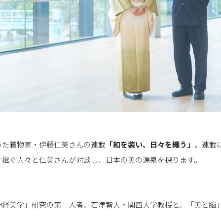
った着物家・伊藤仁美さんの連載
「
和を装い、日々を纏う
」
。連載
け継ぐ人々と仁美さんが対談し、日本の美の源泉を探ります。
神経美学」研究の第一人者、石津智大・関西大学教授と、「美と脳