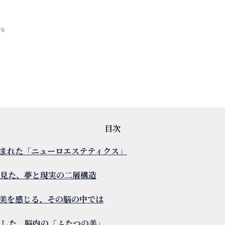
rk
まれた「ニューロエステティクス」
が見た、夢と現実の二層構造
美を感じる、その脳の中では
出した、脳内の「ふたつの美」