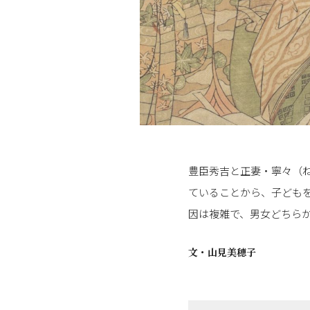
豊臣秀吉と正妻・寧々（
ていることから、子ども
因は複雑で、男女どちら
文・
山見美穂子