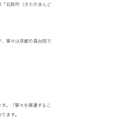
は「北政所（きたのまんど
が、寧々は京都の高台院で
ます。「寧々を厚遇するこ
あります。