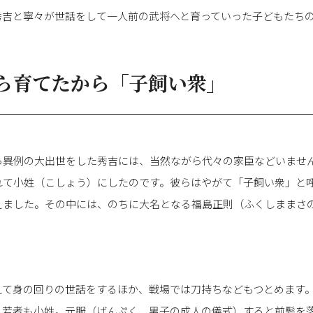
秀吉と寧々が世話をして一人前の武将へと育っていった子どもたち
ら育てたから「子飼い衆」
ら異例の大出世をした秀吉には、当然ながら代々の家臣などいませ
れて小姓（こしょう）にしたのです。彼らはやがて「子飼い衆」と
えました。その中には、のちに大名となる福島正則（ふくしままさ
えて身の回りの世話をするほか、戦場では刀持ちなどもつとめます
る若者も小姓。元服（げんぷく、男子の成人の儀式）すると前髪を