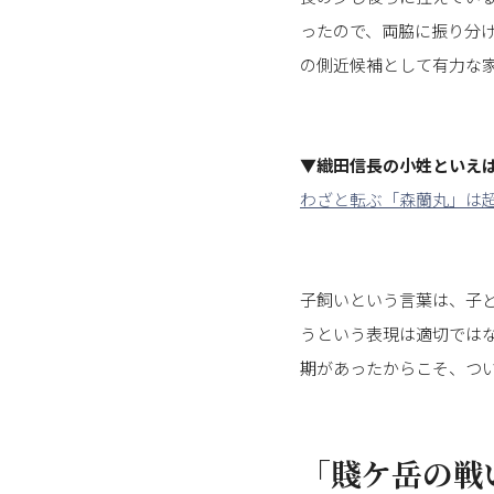
ったので、両脇に振り分
の側近候補として有力な
▼織田信長の小姓といえ
わざと転ぶ「森蘭丸」は
子飼いという言葉は、子
うという表現は適切では
期があったからこそ、つ
「賤ケ岳の戦