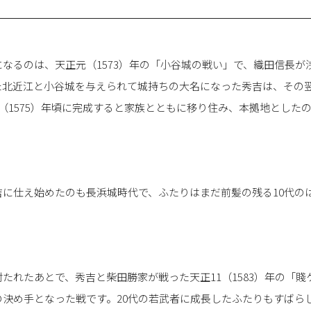
なるのは、天正元（1573）年の「小谷城の戦い」で、織田信長が
た北近江と小谷城を与えられて城持ちの大名になった秀吉は、その
（1575）年頃に完成すると家族とともに移り住み、本拠地とした
吉に仕え始めたのも長浜城時代で、ふたりはまだ前髪の残る10代の
たれたあとで、秀吉と柴田勝家が戦った天正11（1583）年の「
の決め手となった戦です。20代の若武者に成長したふたりもすばら