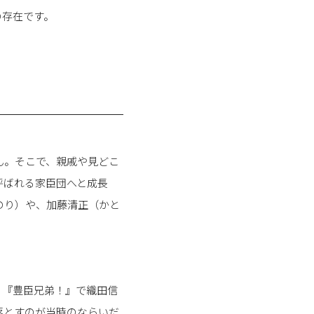
の存在です。
ん。そこで、親戚や見どこ
呼ばれる家臣団へと成長
のり）や、加藤清正（かと
。『豊臣兄弟！』で織田信
落とすのが当時のならいだ