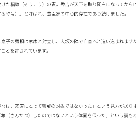
続けた糟糠（そうこう）の妻。秀吉が天下を取り関白になってから
する称号）」と呼ばれ、豊臣家の中心的存在であり続けました。
と息子の秀頼は家康と対立し、大坂の陣で自害へと追い込まれます
すことを許されています。
寧々は、家康にとって警戒の対象ではなかった」という見方があり
簒奪（さんだつ）したのではないという体面を保った」という説も