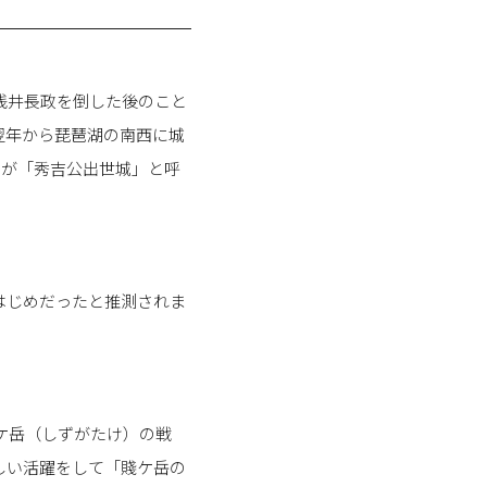
浅井長政を倒した後のこと
翌年から琵琶湖の南西に城
のが「秀吉公出世城」と呼
はじめだったと推測されま
賤ケ岳（しずがたけ）の戦
しい活躍をして「賤ケ岳の