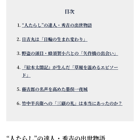
“人たらし”の達人・秀吉の出世物語
日吉丸は「日輪の生まれ変わり」
野盗の頭目・蜂須賀小六との「矢作橋の出会い」
『絵本太閤記』が生んだ「草履を温めるエピソー
ド」
藤吉郎の名声を高めた墨俣一夜城
竹中半兵衛への「三顧の礼」は本当にあったのか？
“人たらし”の達人・秀吉の出世物語