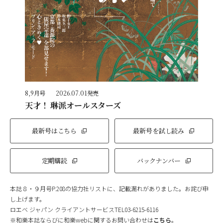
8,9月号
2026.07.01発売
天才！ 琳派オールスターズ
最新号はこちら
最新号を試し読み
定期購読
バックナンバー
本誌８・９月号P.208の協力社リストに、記載漏れがありました。お詫び申
し上げます。
ロエベ ジャパン クライアントサービスTEL03-6215-6116
※和樂本誌ならびに和樂webに関するお問い合わせは
こちら
。