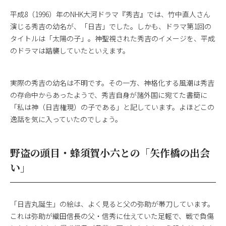
平成8（1996）年のNHK大河ドラマ『秀吉』では、竹中直人さん
演じる秀吉の幼名が、「日吉」でした。しかも、ドラマ第1回の
タイトルは「太陽の子」。神聖視された秀吉のイメージを、平成
のドラマは踏襲していたといえます。
実際の秀吉の幼名は不明です。その一方、神格化する風潮は秀吉
の存命中からあったようで、秀吉自身が諸外国に宛てた書簡に
「私は神（日吉権現）の子である」と記しています。よほどこの
逸話を気に入っていたのでしょう。
野盗の頭目・蜂須賀小六との「矢作橋の出会
い」
「日吉丸誕生」の絵は、よく見ると父の弥助が帯刀しています。
これは弥助が織田信長の父・信秀に仕えていた足軽で、戦で負傷