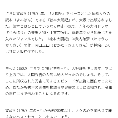
さらに寛政9（1797）年、『太閤記』をベースとした挿絵入りの
読本（よみぼん）である『絵本太閤記』が、大坂で出版されまし
た。読本とはひと口でいうなら歴史小説で、昨年の大河ドラマ
『べらぼう』の登場人物・山東京伝も、寛政年間から執筆に力を
入れたジャンルでした。『絵本太閤記』は武内確斎（たけうち・
かくさい）の作、岡田玉山（おかだ・ぎょくざん）が挿絵。2人
は共に大坂在住でした。
享和2（1802）年までに7編84巻を刊行、大好評を博します。やは
り上方では、太閤秀吉の人気は絶大だったのでしょう。そして、
ここに所収された秀吉に関するエピソードが抜群に面白かったた
め、あたかも秀吉の実像を物語る歴史書のように認知され、令和
の現在にまで伝わることになるのです。
寛政9（1797）年の刊行から約200年以上、人々の心を捕らえて離
さないベストセラーといえるでしょう。