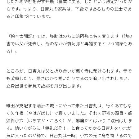
したためやむを得ず帰農（農業に戻る）したという設定だったか
らです。つまり、日吉丸の家系は、下級ではあるものの武士であ
ると印象づけています。
『絵本太閤記』では、弥助はのちに筑阿弥と名を変えます（他の
書では父が死去し、母のなかが筑阿弥と再婚するという物語もあ
る）。
ところが、日吉丸は父と折り合いが悪く寺に預けられます。寺で
も喧嘩したり、悪さばかり働いたりするので追い出されしまい、
立身出世を夢見て故郷を飛び出します。
織田が支配する清洲の城下にやって来た日吉丸は、行くあてもな
く矢作橋（やはぎばし）で寝ていました。それを野盗の頭目・蜂
須賀小六（はちすか・ころく）が、邪魔だとばかりに蹴飛ばしま
す。幼いながらに「無礼だぞ！」と食ってかかる日吉丸を小六が
気に入ったのが縁で、日吉丸は一時、小六の元に身を寄せるので