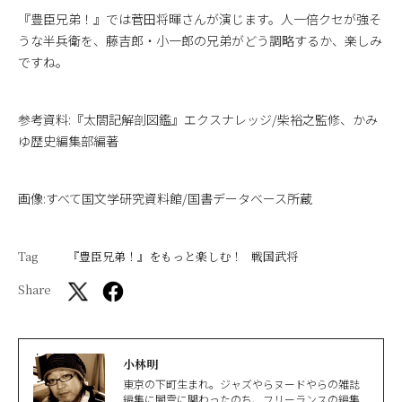
『豊臣兄弟！』では菅田将暉さんが演じます。人一倍クセが強そ
うな半兵衛を、藤吉郎・小一郎の兄弟がどう調略するか、楽しみ
ですね。
参考資料:『太閤記解剖図鑑』エクスナレッジ/柴裕之監修、かみ
ゆ歴史編集部編著
画像:すべて国文学研究資料館/国書データベース所蔵
Tag
『豊臣兄弟！』をもっと楽しむ！
戦国武将
Share
小林明
東京の下町生まれ。ジャズやらヌードやらの雑誌
編集に闇雲に関わったのち、フリーランスの編集