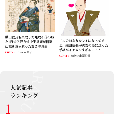
織田信長も失敗した難攻不落の城
「この前よりキレイになってる
を1日で？若き竹中半兵衛が稲葉
よ」織田信長が秀吉の妻に送った
山城を乗っ取った驚きの理由
手紙がイケメンすぎるっ！！
Culture
Dyson 尚子
Culture
和樂web編集部
人気記事
ランキング