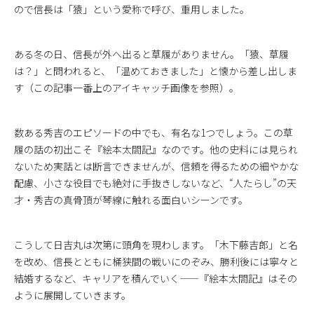
ので信長は「猿」という愛称で呼び、重用しました。
ある冬の日、信長が外へ出ると草履がありません。「猿、草履
は？」と問われると、「温めておきました」と懐から差し出しま
す（この記事一番上のアイキャッチ画像を参照）。
数ある秀吉のエピソードの中でも、有名な1つでしょう。この草
履の話の初出こそ『絵本太閤記』なのです。他の史料には見られ
ないため実話とは断言できませんが、信頼を得るための細やかな
配慮、小さな役目でも絶対に手抜きしないなど、“人たらし”の天
才・秀吉の真骨頂が琴線に触れる面白いシーンです。
こうして日吉丸は次第に頭角を現わします。「木下藤吉郎」と名
を改め、信長とともに桶狭間の戦いにのぞみ、勝利後には寧々と
結婚するなど、キャリアを積んでいく——『絵本太閤記』はその
ように展開していきます。