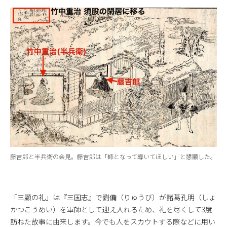
藤吉郎と半兵衛の会見。藤吉郎は「師となって導いてほしい」と懇願した。
「三顧の礼」は『三国志』で劉備（りゅうび）が諸葛孔明（しょ
かつこうめい）を軍師として迎え入れるため、礼を尽くして3度
訪ねた故事に由来します。今でも人をスカウトする際などに用い