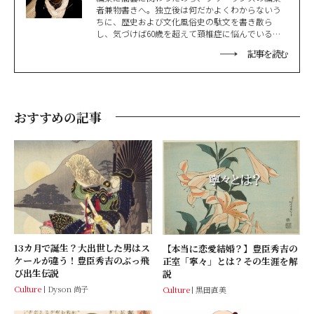
者兼物書きへ。独立後は何だかよくわからないう
ちに、歴史および文化風俗史の駄文を書き散ら
し、気づけば60歳を超えて頚椎症に悩んでいる。
憧れの人は蔦屋重三郎とボブ・ディラン。
記事を読む
おすすめの記事
13カ月で誕生？大出世した男はス
【本当に恋愛結婚？】豊臣秀吉の
ケールが違う！豊臣秀吉のぶっ飛
正室「寧々」とは？その生涯を解
び出生伝説
説
Culture
Dyson 尚子
Culture
黒田直美