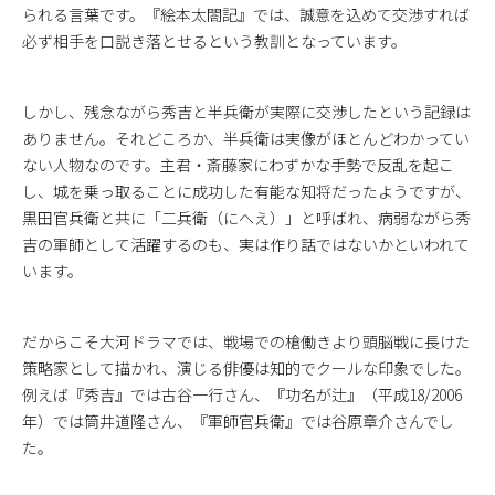
られる言葉です。『絵本太閤記』では、誠意を込めて交渉すれば
必ず相手を口説き落とせるという教訓となっています。
しかし、残念ながら秀吉と半兵衛が実際に交渉したという記録は
ありません。それどころか、半兵衛は実像がほとんどわかってい
ない人物なのです。主君・斎藤家にわずかな手勢で反乱を起こ
し、城を乗っ取ることに成功した有能な知将だったようですが、
黒田官兵衛と共に「二兵衛（にへえ）」と呼ばれ、病弱ながら秀
吉の軍師として活躍するのも、実は作り話ではないかといわれて
います。
だからこそ大河ドラマでは、戦場での槍働きより頭脳戦に長けた
策略家として描かれ、演じる俳優は知的でクールな印象でした。
例えば『秀吉』では古谷一行さん、『功名が辻』（平成18/2006
年）では筒井道隆さん、『軍師官兵衛』では谷原章介さんでし
た。