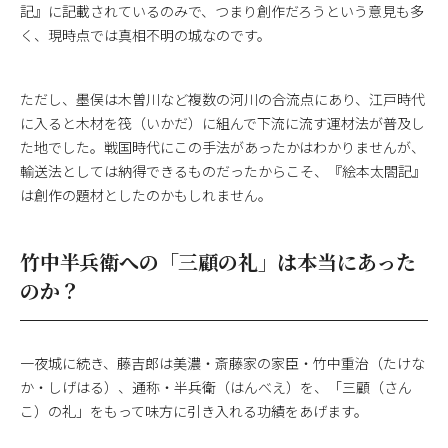
記』に記載されているのみで、つまり創作だろうという意見も多
く、現時点では真相不明の城なのです。
ただし、墨俣は木曽川など複数の河川の合流点にあり、江戸時代
に入ると木材を筏（いかだ）に組んで下流に流す運材法が普及し
た地でした。戦国時代にこの手法があったかはわかりませんが、
輸送法としては納得できるものだったからこそ、『絵本太閤記』
は創作の題材としたのかもしれません。
竹中半兵衛への「三顧の礼」は本当にあった
のか？
一夜城に続き、藤吉郎は美濃・斎藤家の家臣・竹中重治（たけな
か・しげはる）、通称・半兵衛（はんべえ）を、「三顧（さん
こ）の礼」をもって味方に引き入れる功績をあげます。