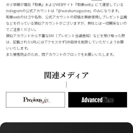
※小学館が雑誌『和樂』およびWEBサイト『和樂web』にて運営している
Instagramの公式アカウントは「@warakumagazine」のみになります。
和樂webのロゴや名称、公式アカウントの投稿を無断使用しプレゼント企画
などを行っている類似アカウントがございますが、弊社とは一切関係ないの
でご注意ください。
類似アカウントから不審なDM（プレゼント当選告知）などを受け取った際
は、記載されたURLにはアクセスせずDM自体を削除していただくようお願
いいたします。
また被害防止のため、同アカウントのブロックをお願いいたします。
関連メディア