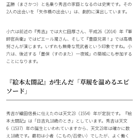
正勝（まさかつ）と名乗り秀吉の家臣となるのは史実です。その
2人の出会いを「矢作橋の出会い」は、劇的に演出しています。
小六は前述の『秀吉』では大仁田厚さん、平成26（2014）年『軍
師官兵衛』ではピエール瀧さん、そして『豊臣兄弟！』では高橋
努さんが演じます。いずれも無骨な荒武者という印象ですね。小
六は、後述する「墨俣（すのまた）一夜城」の築城にも参加する
ことになります。
『絵本太閤記』が生んだ「草履を温めるエピ
ソード」
秀吉が織田信長に仕えたのは天文23（1554）年が定説です。『絵
本太閤記』は「日吉丸18歳のとき」としています。秀吉は天文
6（1537）年の誕生といわれていますから、天文23年は確かに数
え18歳です。最初は小者（こもの/召使い）でしたが、よく働く