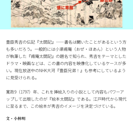
豊臣秀吉の伝記『太閤記』——書名は聞いたことがあるという方
も多いだろう。一般的には小瀬甫庵（おぜ・ほあん）という人物
が執筆した『甫庵太閤記』の題名で知られ、秀吉をテーマとした
ドラマ・映画などは、この書の内容を映像化しているケースが多
い。現在放送中のNHK大河『豊臣兄弟！』も参考にしているよう
に見受けられる。
寛政9（1797）年、これを挿絵入りの小説として内容もパワーア
ップして出版したのが『絵本太閤記』である。江戸時代から現代
に至るまで、この絵本が秀吉のイメージを決定づけている。
文・
小林明