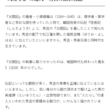
『太閤記』の著者・小瀬甫庵は（1564〜1640）は、儒学者・軍学
者など多彩な顔を持っていた人物で、織田信長の伝記『信長記
（しんちょうき）』と、秀吉の『太閤記』を著したことで知られ
ています。秀吉の配下で松江藩を興した堀尾吉晴（ほりお・よし
はる）に仕えていたといいますから、秀吉・秀長兄弟と同時代を
生きています。
『太閤記』の執筆に取りかかったのは、戦国時代も終わった寛永
5（1628）年からでした。
伝記といっても脚色が多く、秀吉の実像を正確に伝えているとは
いえません。しかし、低い身分から国の頂点まで駆け上った男の
英雄譚（えいゆうたん）・出世物語であり、また“人たらし”の達
人といわれた秀吉の愛嬌ある魅力が、いかんなく描かれていま
す。