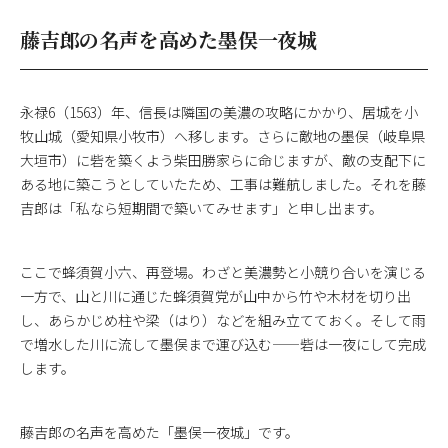
藤吉郎の名声を高めた墨俣一夜城
永禄6（1563）年、信長は隣国の美濃の攻略にかかり、居城を小
牧山城（愛知県小牧市）へ移します。さらに敵地の墨俣（岐阜県
大垣市）に砦を築くよう柴田勝家らに命じますが、敵の支配下に
ある地に築こうとしていたため、工事は難航しました。それを藤
吉郎は「私なら短期間で築いてみせます」と申し出ます。
ここで蜂須賀小六、再登場。わざと美濃勢と小競り合いを演じる
一方で、山と川に通じた蜂須賀党が山中から竹や木材を切り出
し、あらかじめ柱や梁（はり）などを組み立てておく。そして雨
で増水した川に流して墨俣まで運び込む——砦は一夜にして完成
します。
藤吉郎の名声を高めた「墨俣一夜城」です。