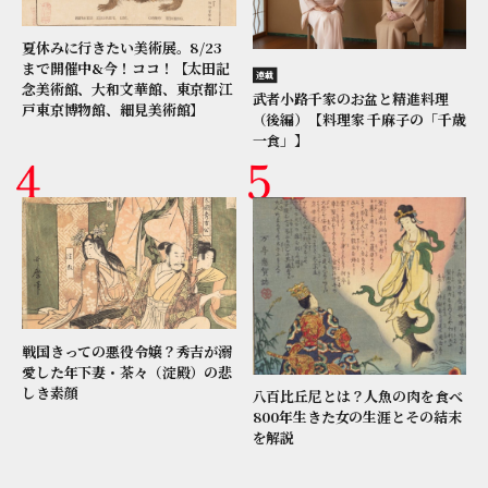
夏休みに行きたい美術展。8/23
まで開催中&今！ココ！【太田記
連載
念美術館、大和文華館、東京都江
武者小路千家のお盆と精進料理
戸東京博物館、細見美術館】
（後編）【料理家 千麻子の「千歳
一食」】
戦国きっての悪役令嬢？秀吉が溺
愛した年下妻・茶々（淀殿）の悲
しき素顔
八百比丘尼とは？人魚の肉を食べ
800年生きた女の生涯とその結末
を解説