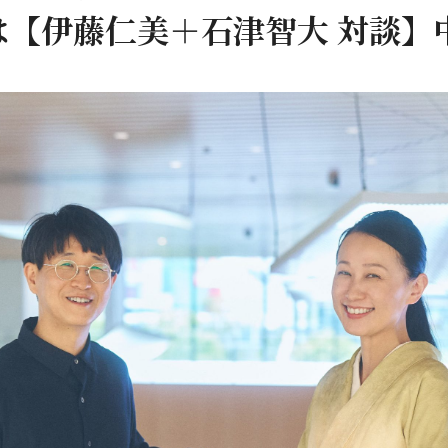
は【伊藤仁美＋石津智大 対談】