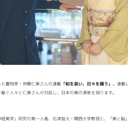
った着物家・伊藤仁美さんの連載
「
和を装い、日々を纏う
」
。連載
け継ぐ人々と仁美さんが対談し、日本の美の源泉を探ります。
神経美学」研究の第一人者、石津智大・関西大学教授と、「美と脳