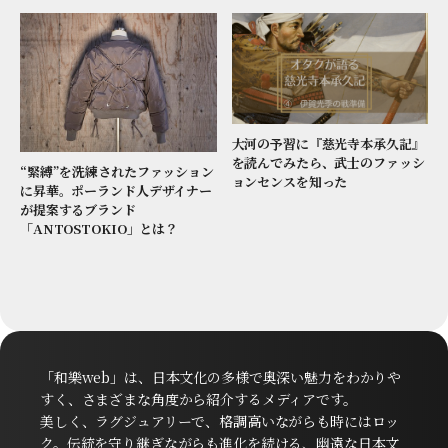
大河の予習に『慈光寺本承久記』
を読んでみたら、武士のファッシ
“緊縛”を洗練されたファッション
ョンセンスを知った
に昇華。ポーランド人デザイナー
が提案するブランド
「ANTOSTOKIO」とは？
「和樂web」は、日本文化の多様で奥深い魅力をわかりや
すく、さまざまな角度から紹介するメディアです。
美しく、ラグジュアリーで、格調高いながらも時にはロッ
ク。伝統を守り継ぎながらも進化を続ける、幽遠な日本文