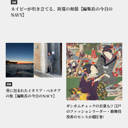
連載
ネイビーが引き立てる、初夏の和装【編集長の今日の
NAVY】
連載
青に包まれたイタリア・ベネチア
の旅【編集長の今日のNAVY】
ギンガムチェックの衣裳も!? 江戸
のファッションリーダー・歌舞伎
役者のセンスが超圧巻!