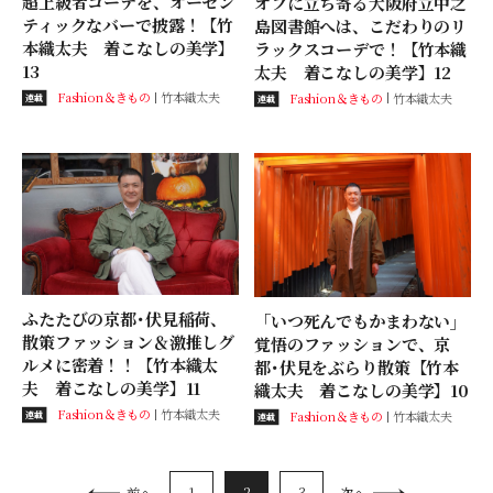
超上級者コーデを、オーセン
オフに立ち寄る大阪府立中之
ティックなバーで披露！【竹
島図書館へは、こだわりのリ
本織太夫 着こなしの美学】
ラックスコーデで！【竹本織
13
太夫 着こなしの美学】12
Fashion＆きもの
竹本織太夫
Fashion＆きもの
竹本織太夫
連載
連載
ふたたびの京都･伏見稲荷、
「いつ死んでもかまわない」
散策ファッション＆激推しグ
覚悟のファッションで、京
ルメに密着！！【竹本織太
都･伏見をぶらり散策【竹本
夫 着こなしの美学】11
織太夫 着こなしの美学】10
Fashion＆きもの
竹本織太夫
Fashion＆きもの
竹本織太夫
連載
連載
1
2
3
前へ
次へ