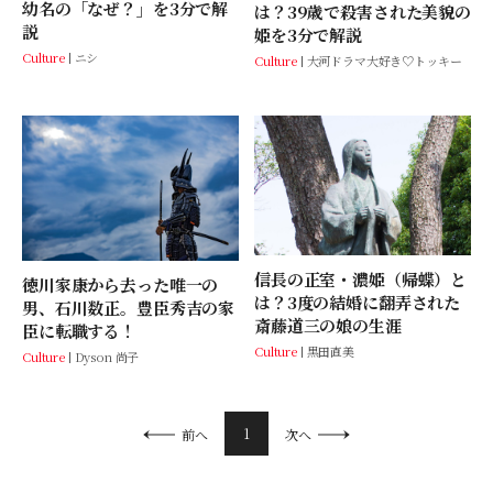
幼名の「なぜ？」を3分で解
は？39歳で殺害された美貌の
説
姫を3分で解説
Culture
ニシ
Culture
大河ドラマ大好き♡トッキー
信長の正室・濃姫（帰蝶）と
徳川家康から去った唯一の
は？3度の結婚に翻弄された
男、石川数正。豊臣秀吉の家
斎藤道三の娘の生涯
臣に転職する！
Culture
黒田直美
Culture
Dyson 尚子
1
前へ
次へ