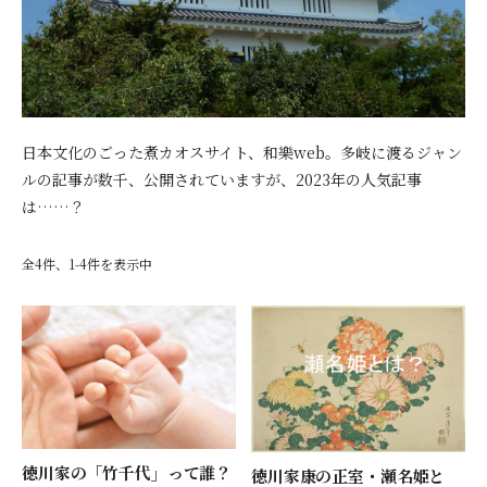
日本文化のごった煮カオスサイト、和樂web。多岐に渡るジャン
ルの記事が数千、公開されていますが、2023年の人気記事
は……？
全4件、1-4件を表示中
徳川家の「竹千代」って誰？
徳川家康の正室・瀬名姫と