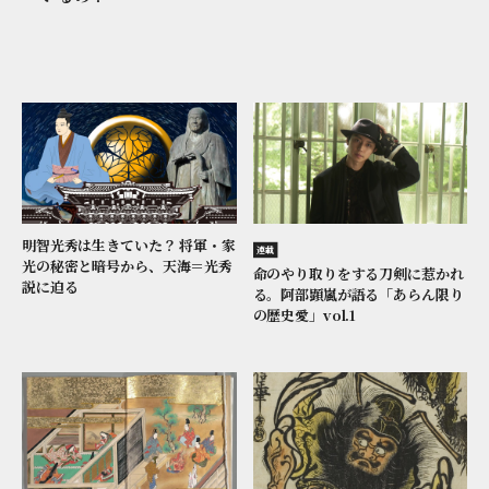
明智光秀は生きていた？ 将軍・家
連載
光の秘密と暗号から、天海＝光秀
命のやり取りをする刀剣に惹かれ
説に迫る
る。阿部顕嵐が語る「あらん限り
の歴史愛」vol.1