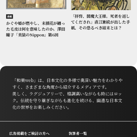
「拝啓、閻魔大王様。死者を返し
連載
てくだされ」直江兼続が出した手
かぐや姫が燃やし、末摘花が纏っ
紙、その恐るべき結末とは？
た毛皮は何を意味したのか。澤田
瞳子「美装のNippon」第6回
「和樂web」は、日本文化の多様で奥深い魅力をわかりや
すく、さまざまな角度から紹介するメディアです。
美しく、ラグジュアリーで、格調高いながらも時にはロッ
ク。伝統を守り継ぎながらも進化を続ける、幽遠な日本文
化の世界をお楽しみください。
広告掲載をご検討の方へ
執筆者一覧