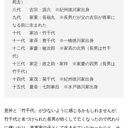
死去）
八代 吉宗：源六 ※紀州徳川家出身
九代 家重：長福丸 ※長男だが父の吉宗が将軍に
なる前に生まれた
十代 家治：竹千代
十一代 家斉：豊千代 ※一橋徳川家出身
十二代 家慶：敏次郎 ※家斉の次男（長男は竹千
代）
十三代 家定：政之助・家祥 ※家慶の四男（長男は
竹千代）
十四代 家茂：菊千代 ※紀州徳川家出身
十五代 慶喜：七郎麻呂 ※水戸徳川家出身
意外と「竹千代」が少ないように感じるかもしれませんが、
竹千代と名づけられた長男が幼くして亡くなったので代わり
に継いだり、将軍家の子として生まれていなかったりと、そ