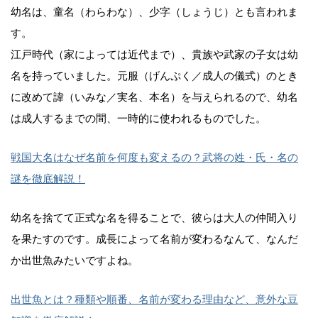
幼名は、童名（わらわな）、少字（しょうじ）とも言われま
す。
江戸時代（家によっては近代まで）、貴族や武家の子女は幼
名を持っていました。元服（げんぷく／成人の儀式）のとき
に改めて諱（いみな／実名、本名）を与えられるので、幼名
は成人するまでの間、一時的に使われるものでした。
戦国大名はなぜ名前を何度も変えるの？武将の姓・氏・名の
謎を徹底解説！
幼名を捨てて正式な名を得ることで、彼らは大人の仲間入り
を果たすのです。成長によって名前が変わるなんて、なんだ
か出世魚みたいですよね。
出世魚とは？種類や順番、名前が変わる理由など、意外な豆