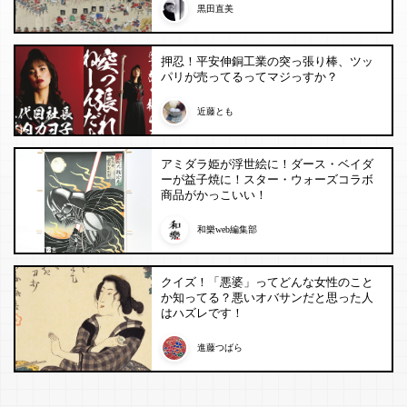
黒田直美
押忍！平安伸銅工業の突っ張り棒、ツッ
パリが売ってるってマジっすか？
近藤とも
アミダラ姫が浮世絵に！ダース・ベイダ
ーが益子焼に！スター・ウォーズコラボ
商品がかっこいい！
和樂web編集部
クイズ！「悪婆」ってどんな女性のこと
か知ってる？悪いオバサンだと思った人
はハズレです！
進藤つばら