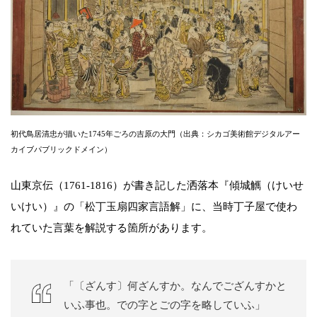
初代鳥居清忠が描いた1745年ごろの吉原の大門（出典：シカゴ美術館デジタルアー
カイブパブリックドメイン）
山東京伝（1761-1816）が書き記した洒落本『傾城觽（けいせ
いけい）』の「松丁玉扇四家言語解」に、当時丁子屋で使わ
れていた言葉を解説する箇所があります。
「〔ざんす〕何ざんすか。なんでござんすかと
いふ事也。での字とごの字を略していふ」