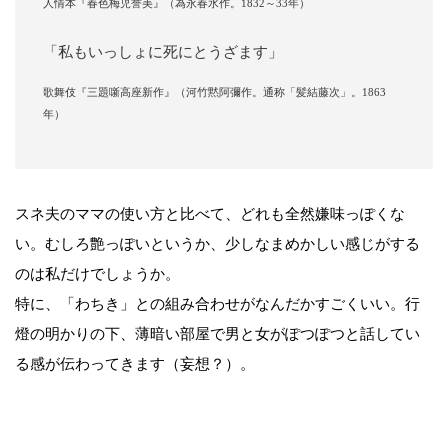
人情本『春色梅児誉美』（為永春水作。1832～33年）
「私もいっしょに死にとうざます」
歌舞伎『三題噺高座新作』（河竹黙阿彌作。通称「髪結藤次」。1863
年）
スネ夫のママの使い方と比べて、どれも全然嫌味っぽくな
い。むしろ艶っぽいというか、少しなまめかしい感じがする
のは私だけでしょうか。
特に、「わちき」との組み合わせがなんだかすごくいい。行
燈の明かりの下、薄暗い部屋で男と女がぽつぽつと話してい
る感が伝わってきます（妄想？）。