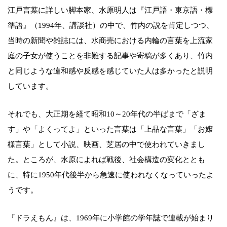
江戸言葉に詳しい脚本家、水原明人は『江戸語・東京語・標
準語』（1994年、講談社）の中で、竹内の説を肯定しつつ、
当時の新聞や雑誌には、水商売における内輪の言葉を上流家
庭の子女が使うことを非難する記事や寄稿が多くあり、竹内
と同じような違和感や反感を感じていた人は多かったと説明
しています。
それでも、大正期を経て昭和10～20年代の半ばまで「ざま
す」や「よくってよ」といった言葉は「上品な言葉」「お嬢
様言葉」として小説、映画、芝居の中で使われていきまし
た。ところが、水原によれば戦後、社会構造の変化ととも
に、特に1950年代後半から急速に使われなくなっていったよ
うです。
『ドラえもん』は、1969年に小学館の学年誌で連載が始まり