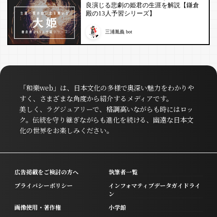
良演じる悲劇の姫君の生涯を解説【鎌倉
殿の13人予習シリーズ】
三浦胤義 bot
「和樂web」は、日本文化の多様で奥深い魅力をわかりや
すく、さまざまな角度から紹介するメディアです。
美しく、ラグジュアリーで、格調高いながらも時にはロッ
ク。伝統を守り継ぎながらも進化を続ける、幽遠な日本文
化の世界をお楽しみください。
広告掲載をご検討の方へ
執筆者一覧
プライバシーポリシー
インフォマティブデータガイドライ
ン
画像使用・著作権
小学館