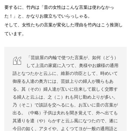
要するに、竹内は「昔の女性はこんな言葉は使わなかっ
た！」と、かなりお腹立ちでいらっしゃる。
そして、女性たちの言葉が変化した理由を竹内はこう推測し
ています。
「芸妓屋の内輪で使つた言葉が、如何（どう）
して上流の家庭に入つて、奥様やお嬢様の通用
語となつたかと云ふに、維新の功臣として、時めいて
御座る人達の奥方には、芸妓上りの婦人が幾らもあ
る。其（その）婦人達が互いに往来して親しく交際す
る婦人と云ふは、之（こ）れも同じ勤め上りが多い。
乃（そこ）で談話を交へるにも、お互いに昔の言葉が
出る。（中略）子供は夫れを聞き覚えて、外へ出ても
其通りを遣（や）らかすと云ふ風になつたので、遂に
今日の如く、アタイや、よくつてヨが一般の通用語と