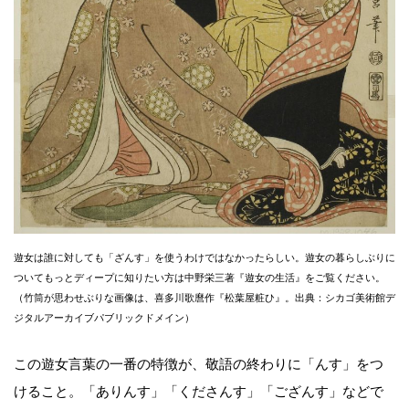
遊女は誰に対しても「ざんす」を使うわけではなかったらしい。遊女の暮らしぶりに
ついてもっとディープに知りたい方は中野栄三著『遊女の生活』をご覧ください。
（竹筒が思わせぶりな画像は、喜多川歌麿作『松葉屋粧ひ』。出典：シカゴ美術館デ
ジタルアーカイブパブリックドメイン）
この遊女言葉の一番の特徴が、敬語の終わりに「んす」をつ
けること。「ありんす」「くださんす」「ござんす」などで