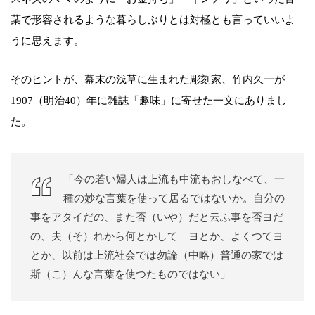
葉で形容されるような暮らしぶりとは対極とも言っていいよ
うに思えます。
そのヒントが、幕末の浅草に生まれた彫刻家、竹内久一が
1907（明治40）年に雑誌「趣味」に寄せた一文にありまし
た。
「今の若い婦人は上流も中流もおしなべて、一
種の妙な言葉を使って居るではないか。自分の
事をアタイだの、また否（いや）だと云ふ事を否ヨだ
の、夫（そ）れから何とかしてゝヨとか、よくつてヨ
とか、以前は上流社会では勿論（中略）普通の家では
斯（こ）んな言葉を使つたものではない」