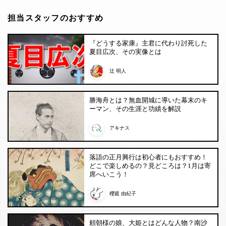
担当スタッフのおすすめ
『どうする家康』主君に代わり討死した
夏目広次、その実像とは
辻 明人
勝海舟とは？無血開城に導いた幕末のキ
ーマン、その生涯と功績を解説
アキナス
落語の正月興行は初心者にもおすすめ！
どこで楽しめるの？見どころは？1月は寄
席へいこう！
櫻庭 由紀子
頼朝様の娘、大姫とはどんな人物？南沙