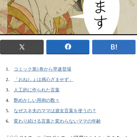
コミック第1巻から早速登場
「おねしょは感心ざませず」
人工的に作られた言葉
艶めかしい用例の数々
なぜスネ夫のママは遊女言葉を使うの？
変わり続ける言葉と変わらないママの年齢