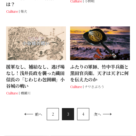
Culture
小林明
は？
Culture
柴犬
援軍なし、補給なし、逃げ場
ふたりの軍師、竹中半兵衛と
なし！浅井長政を襲った織田
黒田官兵衛。天才は天才に何
信長の「じわじわ包囲網」小
を伝えたのか
谷城の戦い
Culture
チワさぶろう
Culture
樽瀬川
2
3
4
前へ
次へ