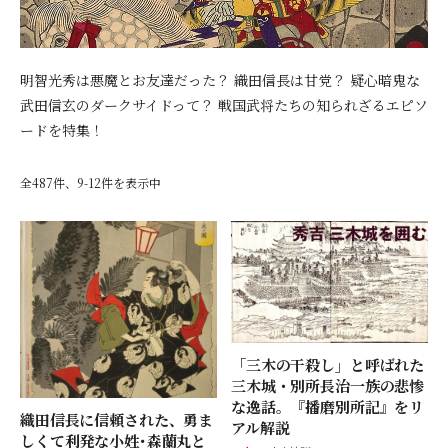
明智光秀は悪魔とお友達だった？ 織田信長は甘党？ 疑心暗鬼な
武田信玄のダークサイドって？ 戦国武将たちの知られざるエピソ
ードを特集！
全487件、9-12件を表示中
「三木の干殺し」と呼ばれた
三木城・別所長治一族の悲惨
な逸話。『播磨別所記』をリ
織田信長に信頼された、勇ま
アル解説
しくて利発な小姓･森蘭丸と