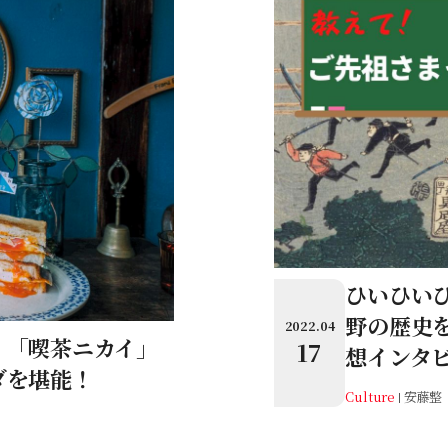
ひいひい
野の歴史を
2022.04
。「喫茶ニカイ」
17
想インタ
ダを堪能！
Culture
安藤整