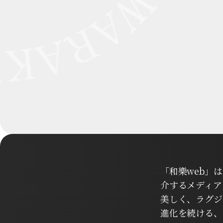
「和樂web」
介するメディア
美しく、ラグジ
進化を続ける、