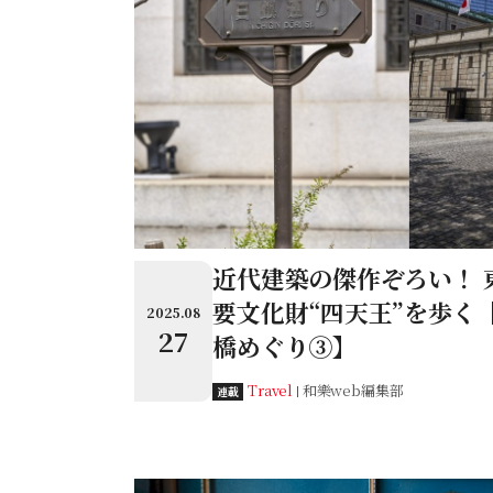
近代建築の傑作ぞろい！ 
要文化財“四天王”を歩く
2025.08
27
橋めぐり③】
Travel
和樂web編集部
連載