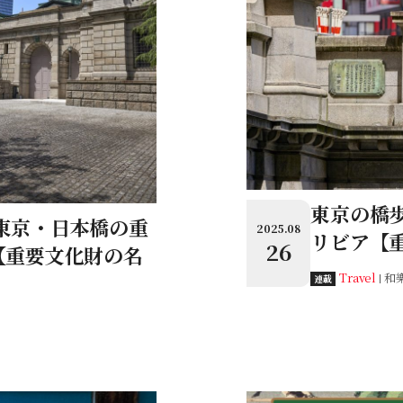
東京の橋歩
東京・日本橋の重
2025.08
リビア【
26
【重要文化財の名
Travel
和
連載