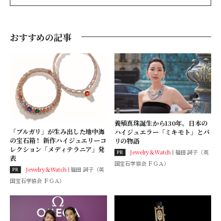
おすすめの記事
養殖真珠誕生から130年。日本の
「ブルガリ」が生み出した地中海
ハイジュエラー「ミキモト」とパ
の宝石箱！ 新作ハイジュエリーコ
リの物語
レクション「メディテラニア」発
Jewelry＆Watch
福田 詞子（英
PR
表
国宝石学協会 ＦＧＡ）
Jewelry＆Watch
福田 詞子（英
PR
国宝石学協会 ＦＧＡ）