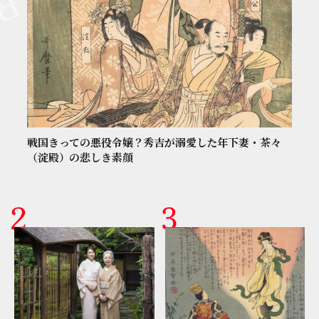
戦国きっての悪役令嬢？秀吉が溺愛した年下妻・茶々
（淀殿）の悲しき素顔