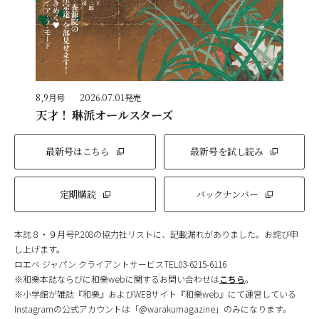
8,9月号
2026.07.01発売
天才！ 琳派オールスターズ
最新号はこちら
最新号を試し読み
定期購読
バックナンバー
本誌８・９月号P.208の協力社リストに、記載漏れがありました。お詫び申
し上げます。
ロエベ ジャパン クライアントサービスTEL03-6215-6116
※和樂本誌ならびに和樂webに関するお問い合わせは
こちら
。
※小学館が雑誌『和樂』およびWEBサイト『和樂web』にて運営している
Instagramの公式アカウントは「@warakumagazine」のみになります。