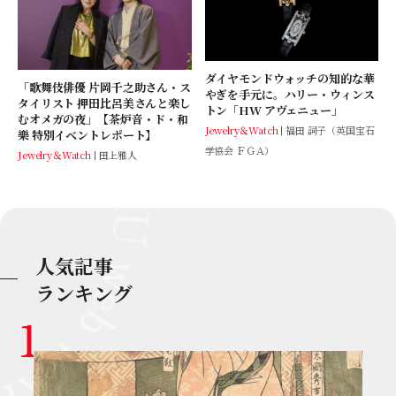
ダイヤモンドウォッチの知的な華
「歌舞伎俳優 片岡千之助さん・ス
やぎを手元に。ハリー・ウィンス
タイリスト 押田比呂美さんと楽し
トン「HW アヴェニュー」
むオメガの夜」【茶炉音・ド・和
Jewelry＆Watch
福田 詞子（英国宝石
樂 特別イベントレポート】
学協会 ＦＧＡ）
Jewelry＆Watch
田上雅人
人気記事
ランキング