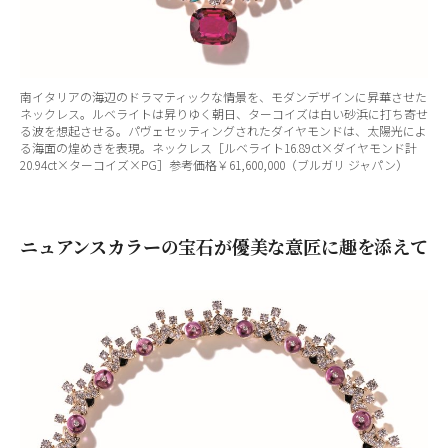
南イタリアの海辺のドラマティックな情景を、モダンデザインに昇華させた
ネックレス。ルベライトは昇りゆく朝日、ターコイズは白い砂浜に打ち寄せ
る波を想起させる。パヴェセッティングされたダイヤモンドは、太陽光によ
る海面の煌めきを表現。ネックレス［ルベライト16.89ct×ダイヤモンド計
20.94ct×ターコイズ×PG］参考価格￥61,600,000（ブルガリ ジャパン）
ニュアンスカラーの宝石が優美な意匠に趣を添えて