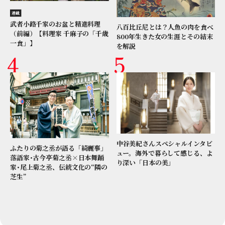
連載
武者小路千家のお盆と精進料理
八百比丘尼とは？人魚の肉を食べ
（前編）【料理家 千麻子の「千歳
800年生きた女の生涯とその結末
一食」】
を解説
中谷美紀さんスペシャルインタビ
ふたりの菊之丞が語る「綺麗事」
ュー。海外で暮らして感じる、よ
落語家･古今亭菊之丞×日本舞踊
り深い「日本の美」
家･尾上菊之丞、伝統文化の“隣の
芝生”