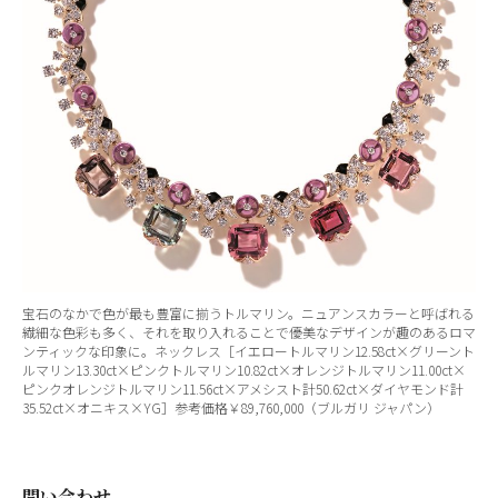
宝石のなかで色が最も豊富に揃うトルマリン。ニュアンスカラーと呼ばれる
繊細な色彩も多く、それを取り入れることで優美なデザインが趣のあるロマ
ンティックな印象に。ネックレス［イエロートルマリン12.58ct×グリーント
ルマリン13.30ct×ピンクトルマリン10.82ct×オレンジトルマリン11.00ct×
ピンクオレンジトルマリン11.56ct×アメシスト計50.62ct×ダイヤモンド計
35.52ct×オニキス×YG］参考価格￥89,760,000（ブルガリ ジャパン）
問い合わせ