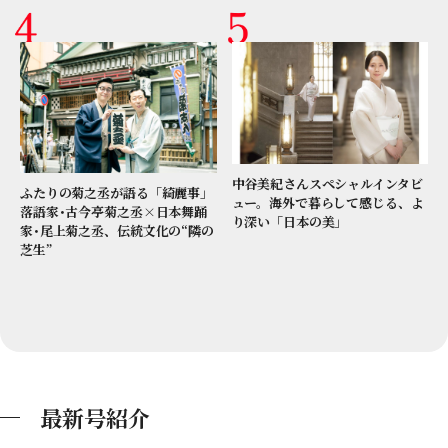
中谷美紀さんスペシャルインタビ
ふたりの菊之丞が語る「綺麗事」
ュー。海外で暮らして感じる、よ
落語家･古今亭菊之丞×日本舞踊
り深い「日本の美」
家･尾上菊之丞、伝統文化の“隣の
芝生”
最新号紹介