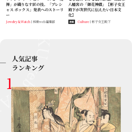
禅」が織りなす匠の技。「プレシ
八幡宮の「御花神饌」【彬子女王
ャス ボックス」発表へのストーリ
殿下が次世代に伝えたい日本文
ー
化】
Jewelry＆Watch
和樂web編集部
Culture
彬子女王殿下
連載
人気記事
ランキング