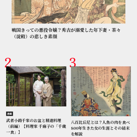
戦国きっての悪役令嬢？秀吉が溺愛した年下妻・茶々
（淀殿）の悲しき素顔
連載
武者小路千家のお盆と精進料理
八百比丘尼とは？人魚の肉を食べ
（前編）【料理家 千麻子の「千歳
800年生きた女の生涯とその結末
一食」】
を解説