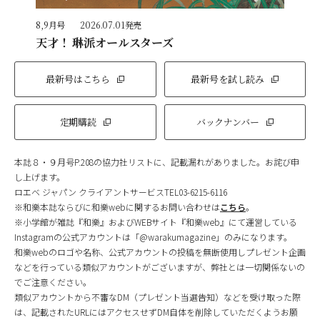
8,9月号
2026.07.01発売
天才！ 琳派オールスターズ
最新号はこちら
最新号を試し読み
定期購読
バックナンバー
本誌８・９月号P.208の協力社リストに、記載漏れがありました。お詫び申
し上げます。
ロエベ ジャパン クライアントサービスTEL03-6215-6116
※和樂本誌ならびに和樂webに関するお問い合わせは
こちら
。
※小学館が雑誌『和樂』およびWEBサイト『和樂web』にて運営している
Instagramの公式アカウントは「@warakumagazine」のみになります。
和樂webのロゴや名称、公式アカウントの投稿を無断使用しプレゼント企画
などを行っている類似アカウントがございますが、弊社とは一切関係ないの
でご注意ください。
類似アカウントから不審なDM（プレゼント当選告知）などを受け取った際
は、記載されたURLにはアクセスせずDM自体を削除していただくようお願