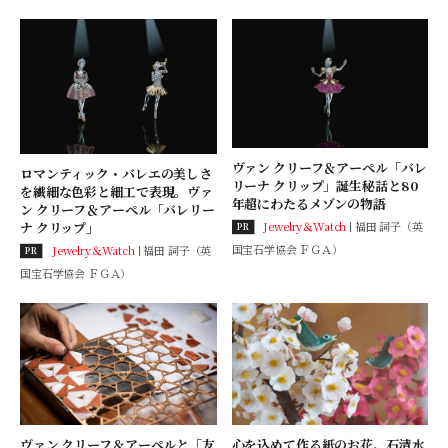
ヴァン クリーフ＆アーペル「バレ
ロマンティック・バレエの美しさ
リーナ クリップ」誕生秘話と80
を繊細な色彩と細工で表現。ヴァ
年超にわたるメゾンの物語
ン クリーフ＆アーペル「バレリー
Jewelry＆Watch
福田 詞子（英
ナ クリップ」
PR
国宝石学協会 ＦＧＡ）
Jewelry＆Watch
福田 詞子（英
PR
国宝石学協会 ＦＧＡ）
ヴァン クリーフ＆アーペルと「友
心を込めて作る紙のお花。石清水