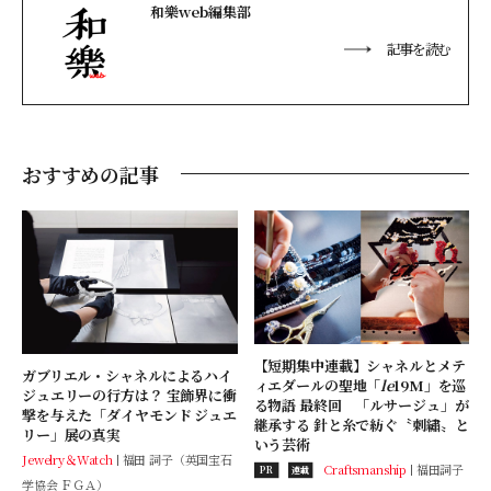
和樂web編集部
記事を読む
おすすめの記事
【短期集中連載】シャネルとメテ
ガブリエル・シャネルによるハイ
ィエダールの聖地「
le
19M」を巡
ジュエリーの行方は？ 宝飾界に衝
る物語 最終回 「ルサージュ」が
撃を与えた「ダイヤモンド ジュエ
継承する 針と糸で紡ぐ〝刺繡〟と
リー」展の真実
いう芸術
Jewelry＆Watch
福田 詞子（英国宝石
Craftsmanship
福田詞子
PR
連載
学協会 ＦＧＡ）