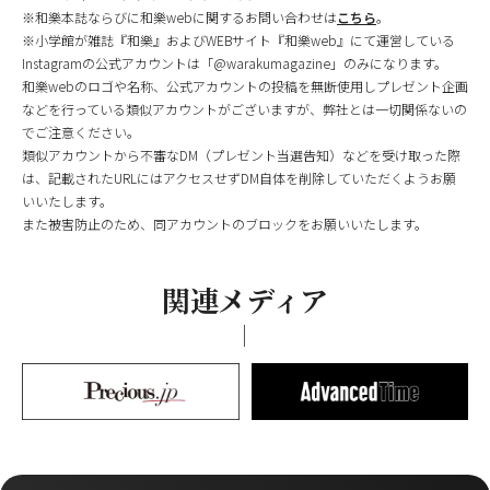
※和樂本誌ならびに和樂webに関するお問い合わせは
こちら
。
※小学館が雑誌『和樂』およびWEBサイト『和樂web』にて運営している
Instagramの公式アカウントは「@warakumagazine」のみになります。
和樂webのロゴや名称、公式アカウントの投稿を無断使用しプレゼント企画
などを行っている類似アカウントがございますが、弊社とは一切関係ないの
でご注意ください。
類似アカウントから不審なDM（プレゼント当選告知）などを受け取った際
は、記載されたURLにはアクセスせずDM自体を削除していただくようお願
いいたします。
また被害防止のため、同アカウントのブロックをお願いいたします。
関連メディア