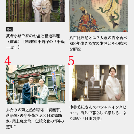
連載
武者小路千家のお盆と精進料理
八百比丘尼とは？人魚の肉を食べ
（前編）【料理家 千麻子の「千歳
800年生きた女の生涯とその結末
一食」】
を解説
中谷美紀さんスペシャルインタビ
ふたりの菊之丞が語る「綺麗事」
ュー。海外で暮らして感じる、よ
落語家･古今亭菊之丞×日本舞踊
り深い「日本の美」
家･尾上菊之丞、伝統文化の“隣の
芝生”