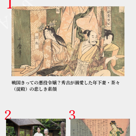
戦国きっての悪役令嬢？秀吉が溺愛した年下妻・茶々
（淀殿）の悲しき素顔