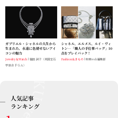
ガブリエル・シャネルの人生から
シャネル、エルメス、ルイ・ヴィ
生まれた、永遠に色褪せないアイ
トン…「職人の手仕事バッグ」10
コンの魅力
点をプレイバック！
Jewelry＆Watch
福田 詞子（英国宝石
Fashion＆きもの
和樂web編集部
学協会 ＦＧＡ）
人気記事
ランキング