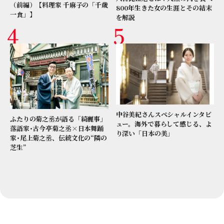
（前編）【料理家 千麻子の「千歳
800年生きた女の生涯とその結末
一食」】
を解説
中谷美紀さんスペシャルインタビ
ふたりの菊之丞が語る「綺麗事」
ュー。海外で暮らして感じる、よ
落語家･古今亭菊之丞×日本舞踊
り深い「日本の美」
家･尾上菊之丞、伝統文化の“隣の
芝生”