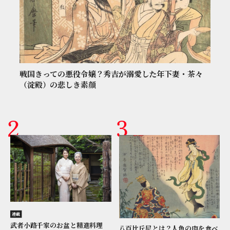
戦国きっての悪役令嬢？秀吉が溺愛した年下妻・茶々
（淀殿）の悲しき素顔
連載
武者小路千家のお盆と精進料理
八百比丘尼とは？人魚の肉を食べ