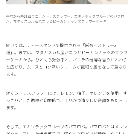
手前から時計回りに、シトラスフラワー、エキゾチックフルーツのパブロ
バ、マダガスカル産バニラとピーカンナッツのフラワーケーキ
続いては、ティースタンドで提供される「厳選ペストリー3
種」。まずは、マダガスカル産バニラとピーカンナッツのフラワ
ーケーキから。ひとくち頬張ると、バニラの芳醇な香りがふわり
と広がり、ムースとコク深いクリームが繊細な層をなして重なり
ます。
続くシトラスフラワーには、レモン、柚子、オレンジを使用。す
っきりとした酸味が印象的で、上品かつ清々しい余韻をもたらし
ます。
そして、エキゾチックフルーツのパブロバ。パブロバとはメレン
ゲをベースにした焼き菓子で、軽やかな口どけが特徴。やさしい