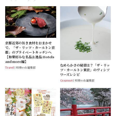
京都近郊の旨き食材をおまかせ
で。「ザ・リッツ・カールトン京
都」のプライベートキッチンへ
【和樂好みな名品＆逸品 Hotels
and more編】
なめらかさの秘密は？「ザ・リッ
Travel
和樂web編集部
ツ・カールトン東京」のヴィシソ
ワーズレシピ
Gourmet
和樂web編集部