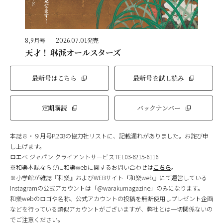
8,9月号
2026.07.01発売
天才！ 琳派オールスターズ
最新号はこちら
最新号を試し読み
定期購読
バックナンバー
本誌８・９月号P.208の協力社リストに、記載漏れがありました。お詫び申
し上げます。
ロエベ ジャパン クライアントサービスTEL03-6215-6116
※和樂本誌ならびに和樂webに関するお問い合わせは
こちら
。
※小学館が雑誌『和樂』およびWEBサイト『和樂web』にて運営している
Instagramの公式アカウントは「@warakumagazine」のみになります。
和樂webのロゴや名称、公式アカウントの投稿を無断使用しプレゼント企画
などを行っている類似アカウントがございますが、弊社とは一切関係ないの
でご注意ください。