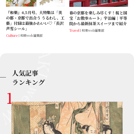
『和樂』4,5月号、大特集は「美
春の京都を楽しみ尽くす！桜と国
の都・京都で出合う うるわし、工
宝「お散歩ルート」宇治編｜平等
藝」付録は最強かわいい♡「長沢
院から最新抹茶スイーツまで紹介
芦雪シール」
Travel
和樂web編集部
Culture
和樂web編集部
人気記事
ランキング