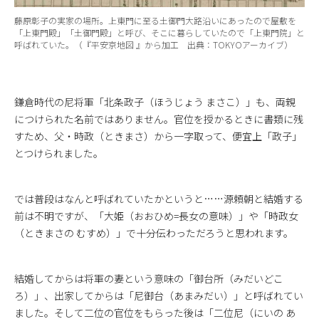
藤原彰子の実家の場所。上東門に至る土御門大路沿いにあったので屋敷を
「上東門殿」「土御門殿」と呼び、そこに暮らしていたので「上東門院」と
呼ばれていた。（『平安京地図 』から加工 出典：
TOKYOアーカイブ
）
鎌倉時代の尼将軍「北条政子（ほうじょう まさこ）」も、両親
につけられた名前ではありません。官位を授かるときに書類に残
すため、父・時政（ときまさ）から一字取って、便宜上「政子」
とつけられました。
では普段はなんと呼ばれていたかというと……源頼朝と結婚する
前は不明ですが、「大姫（おおひめ=長女の意味）」や「時政女
（ときまさの むすめ）」で十分伝わっただろうと思われます。
結婚してからは将軍の妻という意味の「御台所（みだいどこ
ろ）」、出家してからは「尼御台（あまみだい）」と呼ばれてい
ました。そして二位の官位をもらった後は「二位尼（にいの あ