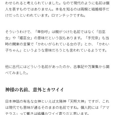
わせられると考えられていました。なので現代のように名前は個
人を表すものではありません。本名を知るのは両親と結婚相手だ
けだったといわれています。ロマンチックですね。
そういうわけで、「卑弥呼」は親がつけた名前ではなく「日巫
女」や「姫巫女」の意味だという説もあります。「手児奈」も当
時の関東の言葉で「かわいがられている女の子」とか、「かわい
子ちゃん」というような意味だろうとも言われているようです。
他に古代にはどういう名前があったのか、古事記や万葉集から調
べてみました。
神様の名前、意外とカワイイ
日本神話の有名な女神といえば太陽神「天照大神」ですが、これ
は現代でも意味が通るそのままの名前ですね。個人的には「アマ
テラス」って響きは結構カワイイ寄りだと思います。