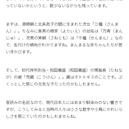
っていないかというと、数少ないながらも残っています。
まずは、源頼朝と北条政子の間に生まれた次女「三幡（さんま
ん）」。ちなみに長男の頼家（よりいえ）の幼名は「万寿（まん
じゅ）」、次男の実朝（さねとも）は「千幡（せんまん）」なの
で、名付けの傾向がわかりますね。まんまるな赤ちゃんたちが思
い浮かびます。
そして、初代侍所別当・和田義盛（和田義盛）の甥胤長（たねな
が）の娘「荒鵑（こうけん）」。鵑はホトトギスのことです。ぷ
くっとした感じの元気な子だったのかもしれません。
音読みの名前なので、現代日本人にはあまり馴染みのない響きで
すが、こうしてみると当時の人々は小さな数字や小鳥にかわいら
しさを感じていたのかもしれませんね。