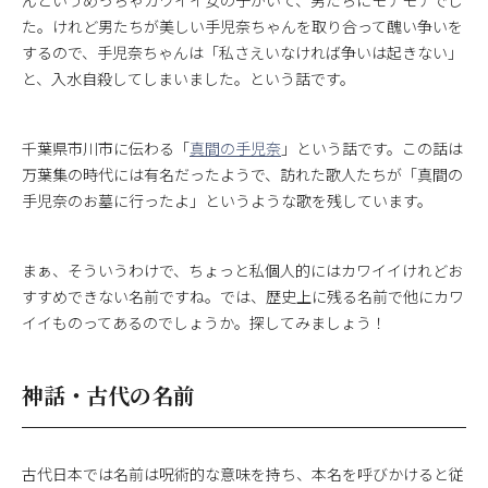
んというめっちゃカワイイ女の子がいて、男たちにモテモテでし
た。けれど男たちが美しい手児奈ちゃんを取り合って醜い争いを
するので、手児奈ちゃんは「私さえいなければ争いは起きない」
と、入水自殺してしまいました。という話です。
千葉県市川市に伝わる「
真間の手児奈
」という話です。この話は
万葉集の時代には有名だったようで、訪れた歌人たちが「真間の
手児奈のお墓に行ったよ」というような歌を残しています。
まぁ、そういうわけで、ちょっと私個人的にはカワイイけれどお
すすめできない名前ですね。では、歴史上に残る名前で他にカワ
イイものってあるのでしょうか。探してみましょう！
神話・古代の名前
古代日本では名前は呪術的な意味を持ち、本名を呼びかけると従