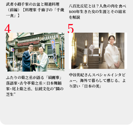
武者小路千家のお盆と精進料理
八百比丘尼とは？人魚の肉を食べ
（前編）【料理家 千麻子の「千歳
800年生きた女の生涯とその結末
一食」】
を解説
中谷美紀さんスペシャルインタビ
ふたりの菊之丞が語る「綺麗事」
ュー。海外で暮らして感じる、よ
落語家･古今亭菊之丞×日本舞踊
り深い「日本の美」
家･尾上菊之丞、伝統文化の“隣の
芝生”