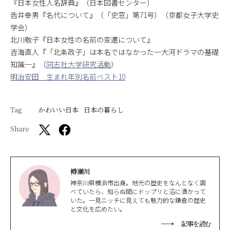
『日本女性人名辞典』（日本図書センター）
告井幸男『名代について』（「史窓」第71号）（京都女子大学史
学会）
北川敬子『日本女性の名前の変遷について』
吉海直人『「北条政子」は本名ではなかった─大河ドラマの基礎
知識─』（
同志社大学研究活動
）
明治安田 生まれ年別名前ベスト10
Tag
かわいい日本
日本の暮らし
Share
樽瀬川
神奈川県横浜市出身。地元の歴史をなんとなく調
べていたら、知らぬ間にドップリと沼に漬かって
いた。一見ニッチに見えても魅力的な鎌倉の歴史
と文化を広めたい。
記事を読む