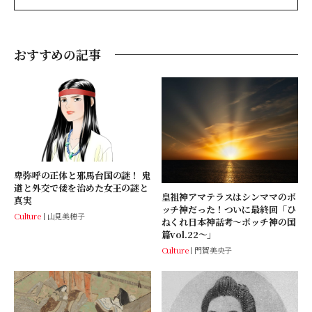
おすすめの記事
卑弥呼の正体と邪馬台国の謎！ 鬼
道と外交で倭を治めた女王の謎と
皇祖神アマテラスはシンママのボ
真実
ッチ神だった！ついに最終回「ひ
Culture
山見美穂子
ねくれ日本神話考〜ボッチ神の国
篇vol.22〜」
Culture
門賀美央子