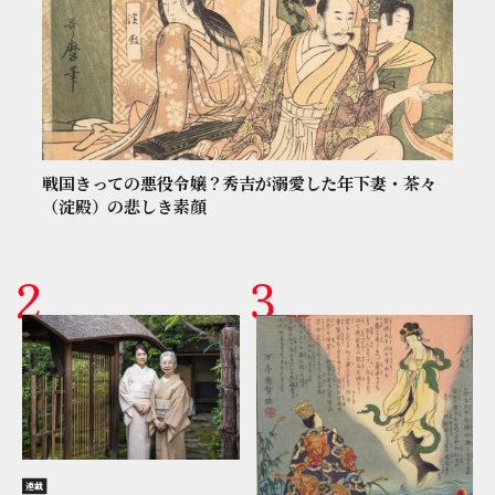
戦国きっての悪役令嬢？秀吉が溺愛した年下妻・茶々
（淀殿）の悲しき素顔
連載