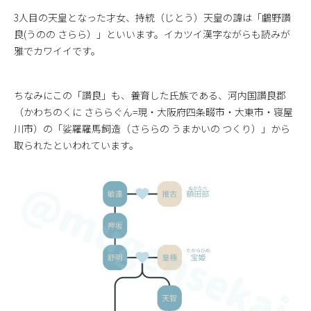
3人目の天皇となった才女、持統（じとう）天皇の諱は「鸕野讚
良(うのの さらら）」といいます。イカツイ漢字ながらも読みが
雅でカワイイです。
ちなみにこの「讚良」も、養育した氏族である、河内国讚良郡
（かわちのくに さららぐん=現・大阪府四条畷市・大東市・寝屋
川市）の「娑羅羅馬飼造（さららの うまかいの つくり）」から
取られたといわれています。