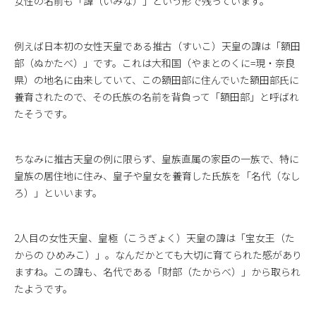
女性の名前も「諱（いみな）」という形で残っています。
例えば日本初の女性天皇である推古（すいこ）天皇の諱は「額田
部（ぬかたべ）」です。これは大和国（やまとのくに=現・奈良
県）の地名に由来していて、この額田部に住んでいた額田部氏に
養育されたので、その氏族の名前を背負って「額田部」と呼ばれ
たそうです。
ちなみに推古天皇の例に限らず、皇族直属の家臣の一族で、特に
皇族の居住地に住み、皇子や皇女を養育した氏族を「名代（なし
ろ）」といいます。
2人目の女性天皇、皇極（こうぎょく）天皇の諱は「宝女王（た
からの ひめみこ）」。なんだかとても大切に育てられた感があり
ますね。この諱も、名代である「財部（たからべ）」から取られ
たようです。