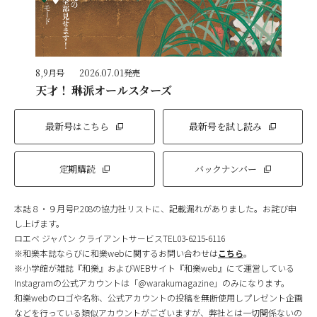
8,9月号
2026.07.01発売
天才！ 琳派オールスターズ
最新号はこちら
最新号を試し読み
定期購読
バックナンバー
本誌８・９月号P.208の協力社リストに、記載漏れがありました。お詫び申
し上げます。
ロエベ ジャパン クライアントサービスTEL03-6215-6116
※和樂本誌ならびに和樂webに関するお問い合わせは
こちら
。
※小学館が雑誌『和樂』およびWEBサイト『和樂web』にて運営している
Instagramの公式アカウントは「@warakumagazine」のみになります。
和樂webのロゴや名称、公式アカウントの投稿を無断使用しプレゼント企画
などを行っている類似アカウントがございますが、弊社とは一切関係ないの