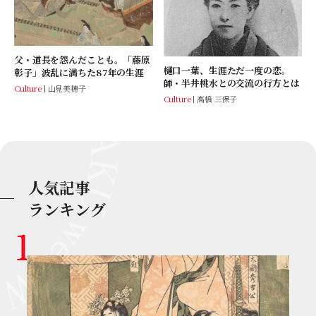
父・道長を怨んだことも。「藤原
樋口一葉、生涯ただ一度の恋。
彰子」波乱に満ちた87年の生涯
師・半井桃水との交流の行方とは
Culture
山見美穂子
Culture
高橋 三保子
人気記事
ランキング