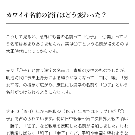
カワイイ名前の流行はどう変わった？
こうして見ると、意外にも昔の名前って「○子」「○美」ってい
う名前はあまりありませんね。実は○子という名前が増えるのは
大正時代になってからです。
元々「○子」と言う漢字の名前は、貴族の女性のものでしたが、
明治時代に事実上身分による縛りがなくなって「四民平等」「男
女平等」の概念が広がり、庶民にも漢字の名前や「○子」という
名前がつけられるようになります。
大正10（1921）年から昭和32（1957）年まではトップ10が「○
子」で占められています。特に日中戦争～第二次世界大戦の頃は
「勝子」「征子」など戦意を反映した名前が増加しました。けれ
ど戦後しばらく「和子」「幸子」など、平和や幸福を望むような