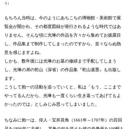
り）
もちろん当時は、今のようにあちこちの博物館・美術館で展
覧会が開かれ、その都度図録が発行されるような時代ではあ
りません。そんな頃に光琳の作品を方々から集めてお披露目
し、作品集まで制作してしまったのですから、並々ならぬ熱
意を感じますよね。
しかも、数年後には光琳のお墓の修繕まで手配してしまう
し、光琳の弟の乾山（深省）の作品集『乾山遺墨』も出版し
ます。
こうして抱一の活動を追っていくと、私は「もう、ここまで
やってるんだから、光琳も一度くらい生き返ってあげてもよ
かったのでは」としみじみ思ってしまいました。
ちなみに抱一は、俳人・宝井其角（1661年～1707年）の百回
忌を1806年に主催し、其角の句を添えた彼の肖像画を100幅も