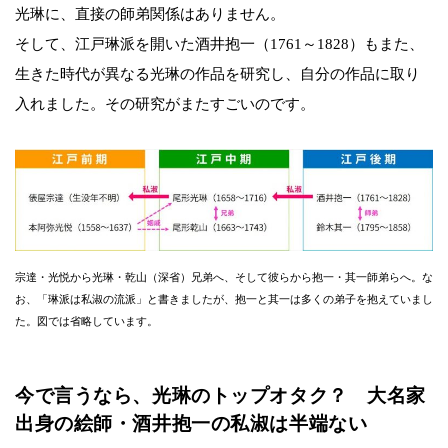
光琳に、直接の師弟関係はありません。
そして、江戸琳派を開いた酒井抱一（1761～1828）もまた、
生きた時代が異なる光琳の作品を研究し、自分の作品に取り
入れました。その研究がまたすごいのです。
宗達・光悦から光琳・乾山（深省）兄弟へ、そして彼らから抱一・其一師弟らへ。な
お、「琳派は私淑の流派」と書きましたが、抱一と其一は多くの弟子を抱えていまし
た。図では省略しています。
今で言うなら、光琳のトップオタク？ 大名家
出身の絵師・酒井抱一の私淑は半端ない