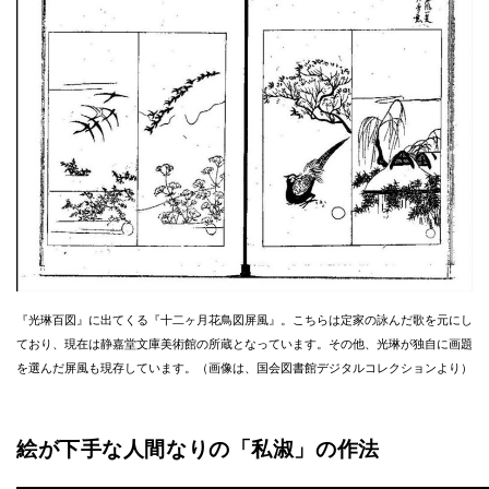
『光琳百図』に出てくる『十二ヶ月花鳥図屏風』。こちらは定家の詠んだ歌を元にし
ており、現在は静嘉堂文庫美術館の所蔵となっています。その他、光琳が独自に画題
を選んだ屏風も現存しています。（画像は、国会図書館デジタルコレクションより）
絵が下手な人間なりの「私淑」の作法