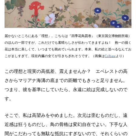
届かないところにある「理想」。こちらは『四季花鳥図巻』（東京国立博物館所蔵）
のほんの一部ですが、これだけでも素晴らしさが伝わってきますよね！ 抱一の描く
花は本当に美しくて、いつまでも眺めていられます。本来、私の絵と並べるなんてお
こがましすぎて、現在内臓の全てが引きちぎれそうです。（画像は
Colbase
より）
この理想と現実の高低差、震えませんか？ エベレストの高
さからマリアナ海溝の底までの距離でもきっと足りません。
つまり、彼を基準にしていたら、永遠に絵は完成しないので
す。
そこで、私は高望みをやめました。次元は歪むものだし、遠
近感は狂うものだし、鳥の骨格は変幻自在でよい。下手な人
間がこだわっても無駄な抵抗にすぎないので、それくらいの