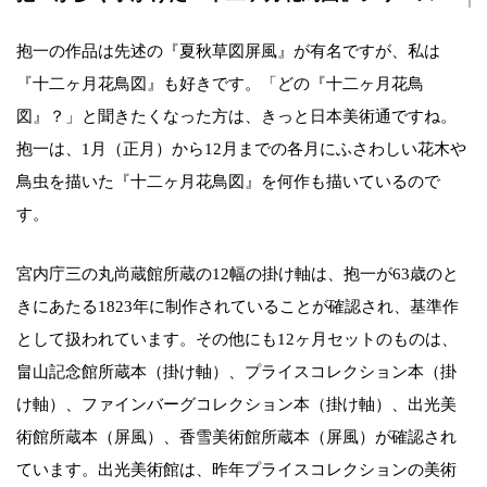
抱一の作品は先述の『夏秋草図屏風』が有名ですが、私は
『十二ヶ月花鳥図』も好きです。「どの『十二ヶ月花鳥
図』？」と聞きたくなった方は、きっと日本美術通ですね。
抱一は、1月（正月）から12月までの各月にふさわしい花木や
鳥虫を描いた『十二ヶ月花鳥図』を何作も描いているので
す。
宮内庁三の丸尚蔵館所蔵の12幅の掛け軸は、抱一が63歳のと
きにあたる1823年に制作されていることが確認され、基準作
として扱われています。その他にも12ヶ月セットのものは、
畠山記念館所蔵本（掛け軸）、プライスコレクション本（掛
け軸）、ファインバーグコレクション本（掛け軸）、出光美
術館所蔵本（屏風）、香雪美術館所蔵本（屏風）が確認され
ています。出光美術館は、昨年プライスコレクションの美術