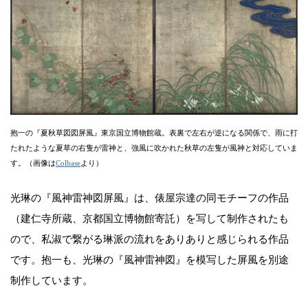
抱一の『夏秋草図図屏風』東京国立博物館蔵。表裏で左右が逆になる関係で、雨に打
たれたような夏草の右隻が雷神と、強風に吹かれた秋草の左隻が風神と対応していま
す。（画像は
Colbase
より）
光琳の『風神雷神図屏風』は、俵屋宗達の同モチーフの作品
（建仁寺所蔵、京都国立博物館寄託）を写して制作されたも
ので、私淑で繋がる琳派の流れをありありと感じられる作品
です。抱一も、光琳の『風神雷神図』を模写した屏風を別途
制作しています。