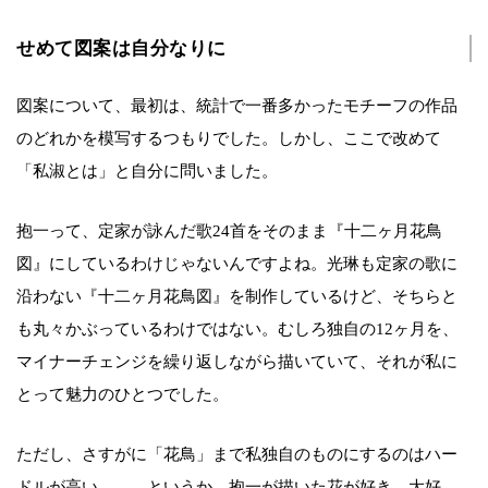
せめて図案は自分なりに
図案について、最初は、統計で一番多かったモチーフの作品
のどれかを模写するつもりでした。しかし、ここで改めて
「私淑とは」と自分に問いました。
抱一って、定家が詠んだ歌24首をそのまま『十二ヶ月花鳥
図』にしているわけじゃないんですよね。光琳も定家の歌に
沿わない『十二ヶ月花鳥図』を制作しているけど、そちらと
も丸々かぶっているわけではない。むしろ独自の12ヶ月を、
マイナーチェンジを繰り返しながら描いていて、それが私に
とって魅力のひとつでした。
ただし、さすがに「花鳥」まで私独自のものにするのはハー
ドルが高い……。というか、抱一が描いた花が好き。大好