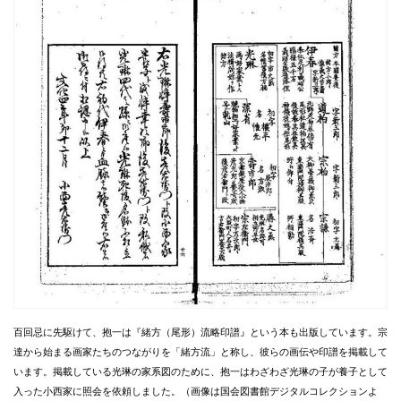
百回忌に先駆けて、抱一は『緒方（尾形）流略印譜』という本も出版しています。宗
達から始まる画家たちのつながりを「緒方流」と称し、彼らの画伝や印譜を掲載して
います。掲載している光琳の家系図のために、抱一はわざわざ光琳の子が養子として
入った小西家に照会を依頼しました。（画像は国会図書館デジタルコレクションよ