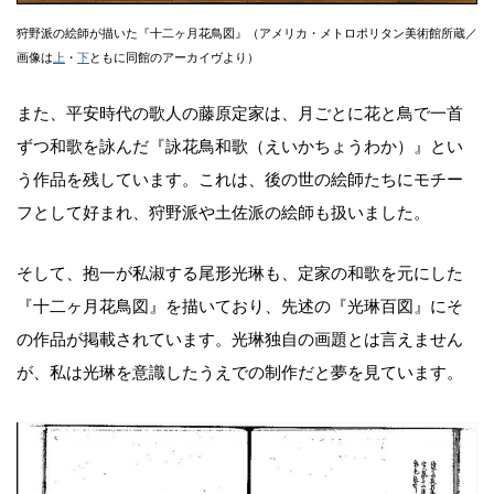
狩野派の絵師が描いた『十二ヶ月花鳥図』（アメリカ・メトロポリタン美術館所蔵／
画像は
上
・
下
ともに同館のアーカイヴより）
また、平安時代の歌人の藤原定家は、月ごとに花と鳥で一首
ずつ和歌を詠んだ『詠花鳥和歌（えいかちょうわか）』とい
う作品を残しています。これは、後の世の絵師たちにモチー
フとして好まれ、狩野派や土佐派の絵師も扱いました。
そして、抱一が私淑する尾形光琳も、定家の和歌を元にした
『十二ヶ月花鳥図』を描いており、先述の『光琳百図』にそ
の作品が掲載されています。光琳独自の画題とは言えません
が、私は光琳を意識したうえでの制作だと夢を見ています。