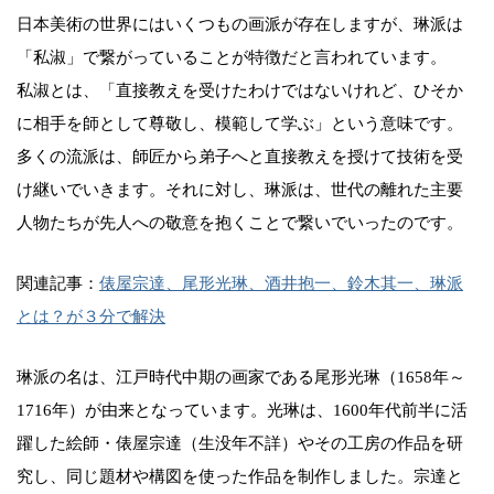
日本美術の世界にはいくつもの画派が存在しますが、琳派は
「私淑」で繋がっていることが特徴だと言われています。
私淑とは、「直接教えを受けたわけではないけれど、ひそか
に相手を師として尊敬し、模範して学ぶ」という意味です。
多くの流派は、師匠から弟子へと直接教えを授けて技術を受
け継いでいきます。それに対し、琳派は、世代の離れた主要
人物たちが先人への敬意を抱くことで繋いでいったのです。
関連記事：
俵屋宗達、尾形光琳、酒井抱一、鈴木其一、琳派
とは？が３分で解決
琳派の名は、江戸時代中期の画家である尾形光琳（1658年～
1716年）が由来となっています。光琳は、1600年代前半に活
躍した絵師・俵屋宗達（生没年不詳）やその工房の作品を研
究し、同じ題材や構図を使った作品を制作しました。宗達と