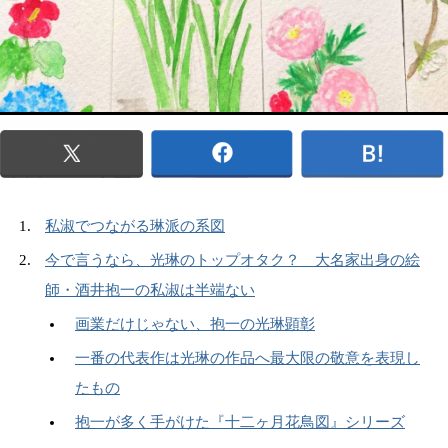
私淑でつながる琳派の系図
今で言うなら、光琳のトップオタク？ 大名家出身の絵
師・酒井抱一の私淑は半端ない
画業だけじゃない、抱一の光琳顕彰
一番の代表作は光琳の作品へ最大限の敬意を表現し
たもの
抱一が多く手がけた『十二ヶ月花鳥図』シリーズ