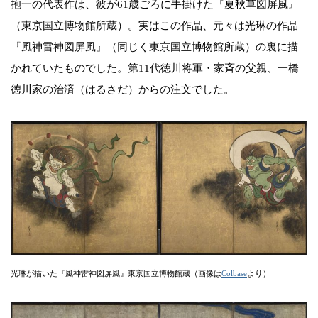
抱一の代表作は、彼が61歳ごろに手掛けた『夏秋草図屏風』
（東京国立博物館所蔵）。実はこの作品、元々は光琳の作品
『風神雷神図屏風』（同じく東京国立博物館所蔵）の裏に描
かれていたものでした。第11代徳川将軍・家斉の父親、一橋
徳川家の治済（はるさだ）からの注文でした。
光琳が描いた『風神雷神図屏風』東京国立博物館蔵（画像は
Colbase
より）