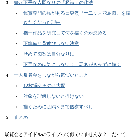
絵が下手な人間なりの「私淑」の作法
鑑賞専門の私がある日突然『十二ヶ月花鳥図』を描
きたくなった理由
抱一作品を研究して何を描くのか決める
下準備と背伸びしない決意
せめて図案は自分なりに
下手なのは気にしない！ 悪あがきせずに描く
一人反省会をしながら気づいたこと
12枚揃えるのは大変
対象を理解しないと描けない
描くためには隅々まで観察すべし
まとめ
展覧会とアイドルのライブって似ていませんか？ だって、