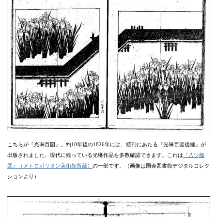
こちらが『光琳百図』。約10年後の1826年には、続刊にあたる『光琳百図後編』が
出版されました。現代に残っている光琳作品を多数確認できます。これは
『八ツ橋
図』（メトロポリタン美術館所蔵）
の一部です。（画像は国会図書館デジタルコレク
ションより）