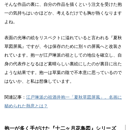
そんな作品の裏に、自分の作品を描くという注文を受けた抱
一の気持ちはいかほどか、考えるだけでも胸が熱くなります
よね。
表面の光琳の絵をリスペクトに溢れていると言われる『夏秋
草図屏風』ですが、今は保存のために別々の屏風へと改装さ
れています。抱一が江戸琳派の祖としての地位を確立し、自
身の代表作となるほど素晴らしい裏絵にしたのが裏目に出た
ような結果です。抱一は草葉の陰で不本意に思っているので
はないか、と私は想像しています。
関連記事：
江戸琳派の祖酒井抱一「夏秋草図屏風」。名画に
秘められた熱意とは？
抱一が多く手がけた『十二ヶ月花鳥図』シリーズ