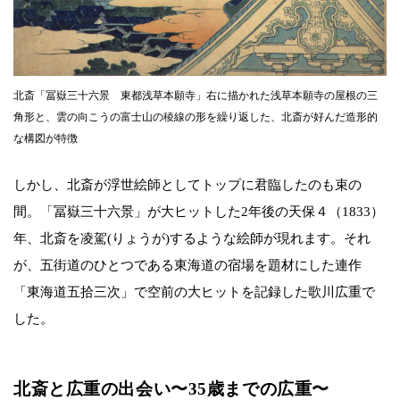
北斎「冨嶽三十六景 東都浅草本願寺」右に描かれた浅草本願寺の屋根の三
角形と、雲の向こうの富士山の稜線の形を繰り返した、北斎が好んだ造形的
な構図が特徴
しかし、北斎が浮世絵師としてトップに君臨したのも束の
間。「冨嶽三十六景」が大ヒットした2年後の天保４（1833）
年、北斎を凌駕(りょうが)するような絵師が現れます。それ
が、五街道のひとつである東海道の宿場を題材にした連作
「東海道五拾三次」で空前の大ヒットを記録した歌川広重で
した。
北斎と広重の出会い〜35歳までの広重〜