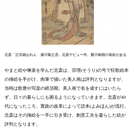
北斎「正宗娘おれん 瀬川菊之丞」北斎デビュー作。勝川春朗の落款がある
やまと絵や琳派を学んだ北斎は、宗理(そうり)の号で狂歌絵本
の挿絵を手がけ、肉筆で描いた美人画は評判となりますが、
当時は歌麿や写楽の絶頂期。美人画で名を成すにはいたら
ず、日々の暮らしにも困るようになっていきます。北斎が40
代になったころ、寛政の改革によって読本(よみほん)が流行。
北斎はその挿絵を一手に引き受け、創意工夫を凝らした絵が
評判となります。