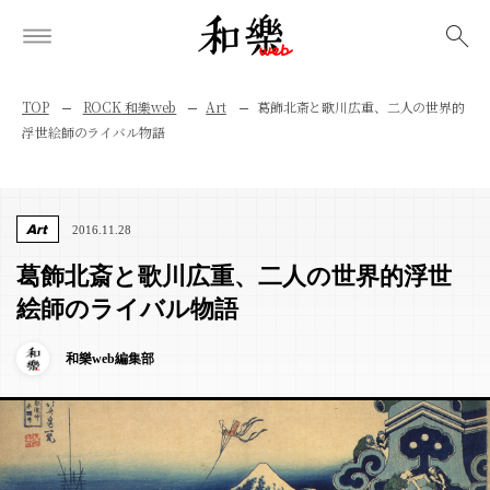
検索
TOP
ROCK 和樂web
Art
葛飾北斎と歌川広重、二人の世界的
浮世絵師のライバル物語
Art
2016.11.28
葛飾北斎と歌川広重、二人の世界的浮世
絵師のライバル物語
和樂web編集部