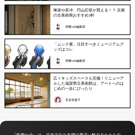
琳派や若冲、円山応挙が買える！？ 京都
の古美術商おすすめ3軒
和樂web編集部
「ムンク展」注目すべきミュージアムグ
ッズはコレ
和樂web編集部
広々キッズスペースも完備！リニューア
ルした滋賀県立美術館は、アートへのは
じめの一歩にぴったり
瓦谷登貴子
「和樂web」は、日本文化の多様で奥深い魅力をわかりや