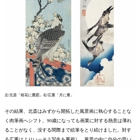
左/北斎「桜花に鷹図」右/広重「月に雁」
その結果、北斎はみずから開拓した風景画に執心することな
く肉筆画へシフト。90歳になっても画業に対する熱意は薄れ
ることがなく、没する間際まで絵筆をとり続けました。対す
る広重はよりいっそう写生を重視し、風景の中に自分の思い