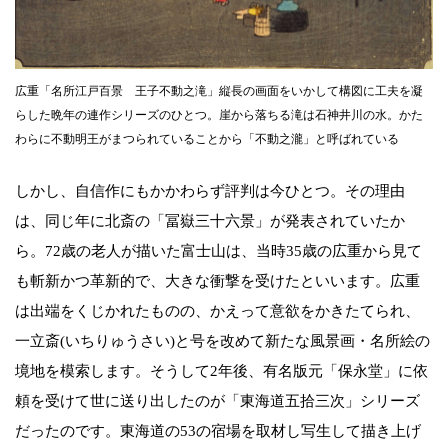
広重「名所江戸百景 王子不動之滝」縦長の画面をいかして構図に工夫を凝
らした晩年の連作シリーズのひとつ。崖から落ちる滝は石神井川の水。かた
わらに不動明王がまつられていることから「不動之瀧」と呼ばれている
しかし、自信作にもかかわらず評判は今ひとつ。その理由
は、同じ年に北斎の「冨嶽三十六景」が発表されていたか
ら。72歳の老人が描いた富士山は、当時35歳の広重から見て
も斬新かつ革新的で、大きな衝撃を受けたといいます。広重
は出端をくじかれたものの、かえって意欲をかきたてられ、
一立斎(いちりゅうさい)と号を改めて新たな風景画・名所絵の
境地を模索します。そうして2年後、有名版元「保永堂」に依
頼を受けて世に送り出したのが「東海道五拾三次」シリーズ
だったのです。東海道の53の宿場を取材し写生して描き上げ