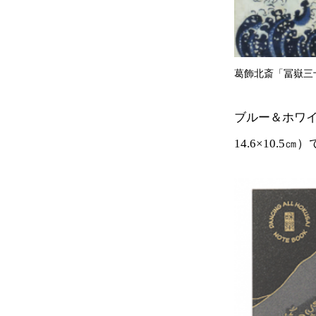
葛飾北斎「冨嶽三
ブルー＆ホワ
14.6×10.5㎝