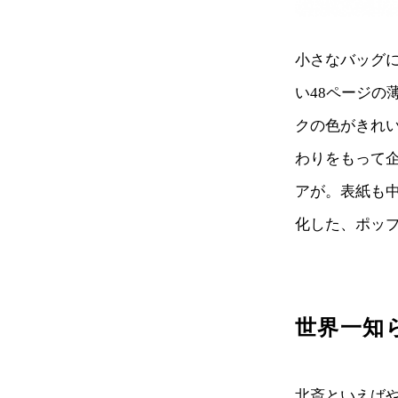
小さなバッグ
い48ページ
クの色がきれ
わりをもって
アが。表紙も
化した、ポッ
世界一知ら
北斎といえば