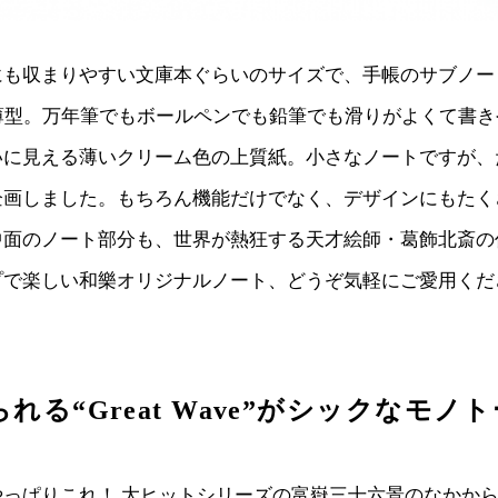
にも収まりやすい文庫本ぐらいのサイズで、手帳のサブノー
の薄型。万年筆でもボールペンでも鉛筆でも滑りがよくて書
いに見える薄いクリーム色の上質紙。小さなノートですが、
企画しました。もちろん機能だけでなく、デザインにもたく
中面のノート部分も、世界が熱狂する天才絵師・葛飾北斎の
プで楽しい和樂オリジナルノート、どうぞ気軽にご愛用くだ
れる“Great Wave”がシックなモノ
やっぱりこれ！ 大ヒットシリーズの富嶽三十六景のなかか