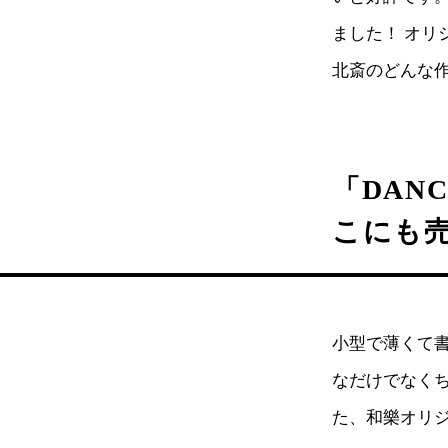
ました！ オ
北斎のどんな
「DANC
こにも
小型で薄くて
なだけでなく
た、和樂オリ