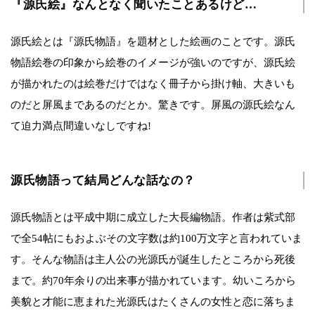
『源氏絵』なんとなく聞いたことあるけど…
源氏絵とは『源氏物語』を題材とした絵画のことです。源氏
物語絵巻の印象から絵巻のイメージが強いのですが、源氏絵
が描かれたのは絵巻だけではなく冊子から掛け軸、大きいも
のだと屏風まであるのだとか。驚きです。屏風の源氏絵なん
て迫力満点間違いなしですね!
源氏物語って結局どんな話なの？
源氏物語とは平成中期に成立した大長編物語。作者は紫式部
で全54帖にもおよぶその文字数は約100万文字と言われていま
す。そんな物語は主人公の光源氏が誕生したところから死後
まで。約70年余りの出来事が描かれています。幼いころから
美貌と才能に恵まれた光源氏はたくさんの女性と恋に落ちま