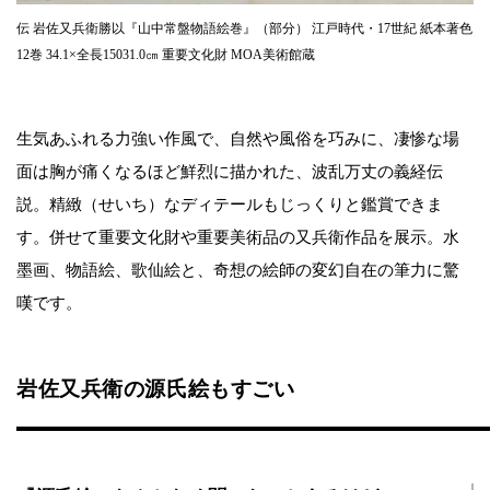
伝 岩佐又兵衛勝以『山中常盤物語絵巻』（部分） 江戸時代・17世紀 紙本著色
12巻 34.1×全長15031.0㎝ 重要文化財 MOA美術館蔵
生気あふれる力強い作風で、自然や風俗を巧みに、凄惨な場
面は胸が痛くなるほど鮮烈に描かれた、波乱万丈の義経伝
説。精緻（せいち）なディテールもじっくりと鑑賞できま
す。併せて重要文化財や重要美術品の又兵衛作品を展示。水
墨画、物語絵、歌仙絵と、奇想の絵師の変幻自在の筆力に驚
嘆です。
岩佐又兵衛の源氏絵もすごい