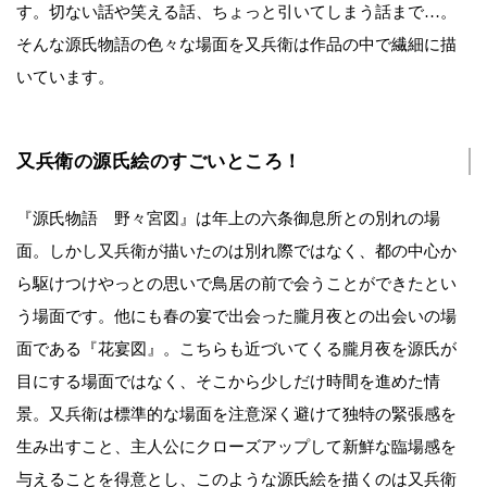
す。切ない話や笑える話、ちょっと引いてしまう話まで…。
そんな源氏物語の色々な場面を又兵衛は作品の中で繊細に描
いています。
又兵衛の源氏絵のすごいところ！
『源氏物語 野々宮図』は年上の六条御息所との別れの場
面。しかし又兵衛が描いたのは別れ際ではなく、都の中心か
ら駆けつけやっとの思いで鳥居の前で会うことができたとい
う場面です。他にも春の宴で出会った朧月夜との出会いの場
面である『花宴図』。こちらも近づいてくる朧月夜を源氏が
目にする場面ではなく、そこから少しだけ時間を進めた情
景。又兵衛は標準的な場面を注意深く避けて独特の緊張感を
生み出すこと、主人公にクローズアップして新鮮な臨場感を
与えることを得意とし、このような源氏絵を描くのは又兵衛