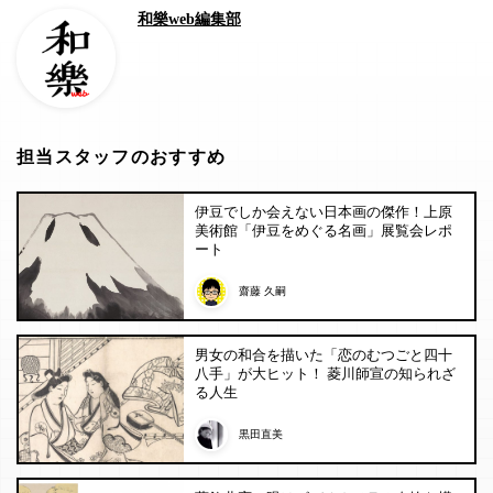
和樂web編集部
担当スタッフのおすすめ
伊豆でしか会えない日本画の傑作！上原
美術館「伊豆をめぐる名画」展覧会レポ
ート
齋藤 久嗣
男女の和合を描いた「恋のむつごと四十
八手」が大ヒット！ 菱川師宣の知られざ
る人生
黒田直美