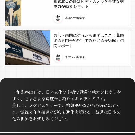
葛飾北斎の眼はビデオカメラ？奇抜な構
成力が動きを与える
和樂web編集部
東京・両国に訪れたらまずはここ！葛飾
北斎専門美術館「すみだ北斎美術館」訪
問レポート
和樂web編集部
「和樂web」は、日本文化の多様で奥深い魅力をわかりや
すく、さまざまな角度から紹介するメディアです。
美しく、ラグジュアリーで、格調高いながらも時にはロッ
ク。伝統を守り継ぎながらも進化を続ける、幽遠な日本文
化の世界をお楽しみください。