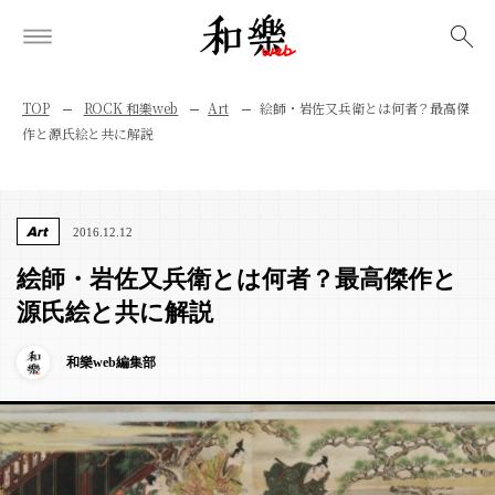
検索
TOP
ROCK 和樂web
Art
絵師・岩佐又兵衛とは何者？最高傑
作と源氏絵と共に解説
Art
2016.12.12
絵師・岩佐又兵衛とは何者？最高傑作と
源氏絵と共に解説
和樂web編集部