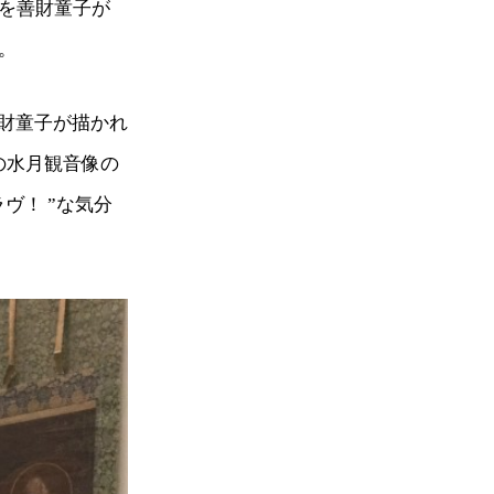
者を善財童子が
。
財童子が描かれ
の水月観音像の
ヴ！ ”な気分