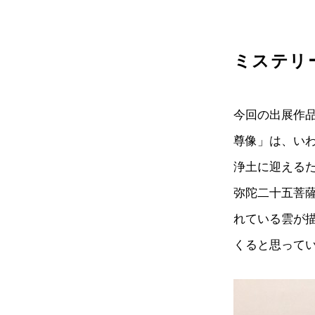
ミステリ
今回の出展作
尊像」は、い
浄土に迎える
弥陀二十五菩
れている雲が
くると思って