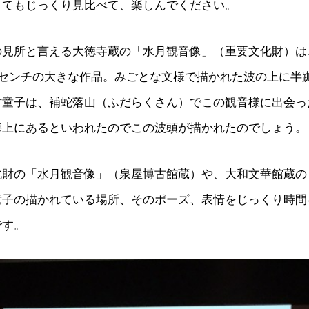
してもじっくり見比べて、楽しんでください。
の見所と言える大徳寺蔵の「水月観音像」（重要文化財）は
5センチの大きな作品。みごとな文様で描かれた波の上に半
財童子は、補蛇落山（ふだらくさん）でこの観音様に出会っ
海上にあるといわれたのでこの波頭が描かれたのでしょう。
化財の「水月観音像」（泉屋博古館蔵）や、大和文華館蔵の
童子の描かれている場所、そのポーズ、表情をじっくり時間
です。