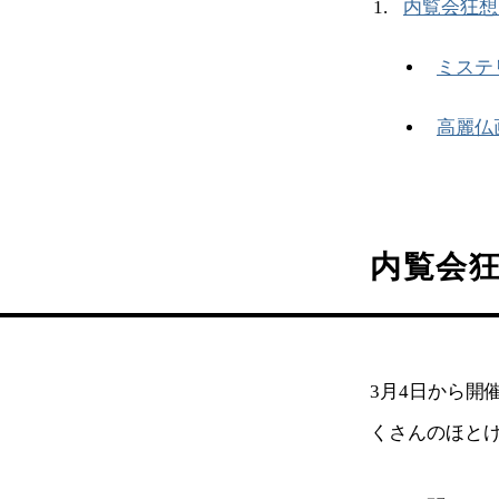
内覧会狂想
ミステ
高麗仏
内覧会
3月4日から開
くさんのほと