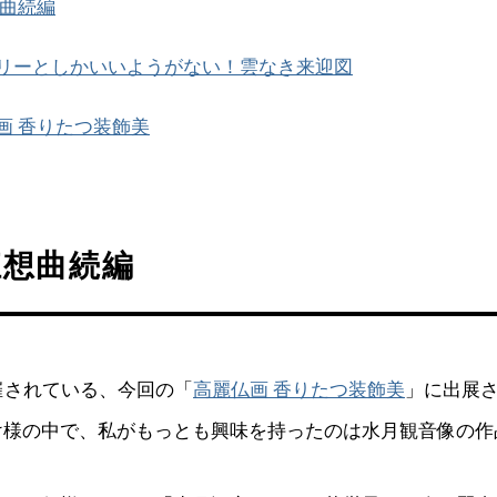
曲続編
リーとしかいいようがない！雲なき来迎図
画 香りたつ装飾美
狂想曲続編
催されている、今回の「
高麗仏画 香りたつ装飾美
」に出展
け様の中で、私がもっとも興味を持ったのは水月観音像の作