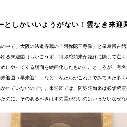
ーとしかいいようがない！雲なき来迎
品の中で、大阪の法道寺蔵の「阿弥陀三尊像」と泉屋博古館
わゆる来迎図（らいごうず、阿弥陀如来が臨終に際して亡く
ためにやってくる場面を絵画化したもの）。ところが、有名
薩来迎図（早来迎）」など、私たちがこれまでみてきた多く
描かれていないのです。来迎図では、阿弥陀如来は必ず紫雲
いたのに、そのあるべきはずの雲がないのはいったいなぜな