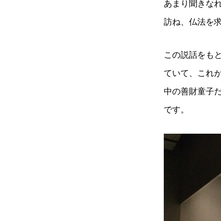
あまり聞きな
訪ね、仏法を求
この説話をも
ていて、これ
中の善財童子だ
です。