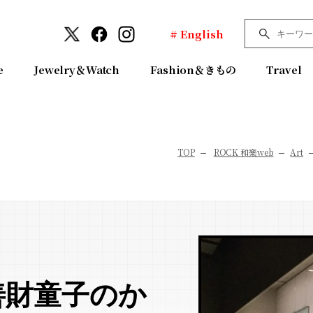
# English
e
Jewelry＆Watch
Fashion＆きもの
Travel
TOP
ROCK 和樂web
Art
善財童子のか