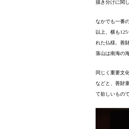
描き分けに関
なかでも一番
以上、横も12
れた仏様。善
落山は南海の
同じく重要文
などと、善財
て欲しいもの