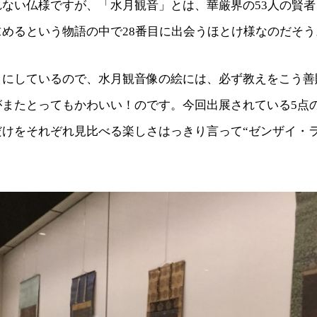
れない仏様ですが、「水月観音」とは、華厳界の53人の賢
めるという物語の中で28番目に出会うほとけ様なのだそう
とにしているので、水月観音像の絵には、必ず教えをこう善
がまたとってもかわいい！のです。今回出展されている5点
けをそれぞれ見比べる楽しさはっきり言って“ゼンザイ・ラ