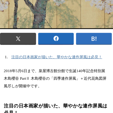
注目の日本画家が描いた、華やかな連作屏風は必見！
2018年5月6日まで、泉屋博古館分館で生誕140年記念特別展
木島櫻谷 PartⅡ 木島櫻谷の「四季連作屏風」＋近代花鳥図屏
風尽しが開催中です。
注目の日本画家が描いた、華やかな連作屏風は
必見！