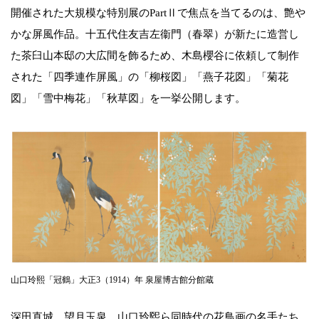
開催された大規模な特別展のPartⅡで焦点を当てるのは、艶や
かな屏風作品。十五代住友吉左衞門（春翠）が新たに造営し
た茶臼山本邸の大広間を飾るため、木島櫻谷に依頼して制作
された「四季連作屏風」の「柳桜図」「燕子花図」「菊花
図」「雪中梅花」「秋草図」を一挙公開します。
山口玲熙「冠鶴」大正3（1914）年 泉屋博古館分館蔵
深田直城、望月玉泉、山口玲煕ら同時代の花鳥画の名手たち