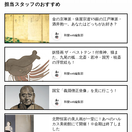
担当スタッフのおすすめ
金の京琳派・俵屋宗達VS銀の江戸琳派・
酒井抱一。あなたはどっちがお好き？
和樂web編集部
妖怪画 ザ・ベストテン！付喪神、猫ま
た、九尾の狐…北斎・若冲・国芳・暁斎
の浮世絵も！
和樂web編集部
国宝「義淵僧正坐像」を見に行こう！
和樂web編集部
北野恒富の美人画が一堂に！あべのハル
カス美術館にて開催！※会期は終了しま
した