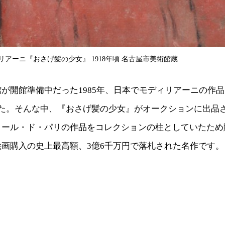
アーニ『おさげ髪の少女』 1918年頃 名古屋市美術館蔵
が開館準備中だった1985年、日本でモディリアーニの作
した。そんな中、『おさげ髪の少女』がオークションに出品
コール・ド・パリの作品をコレクションの柱としていたため
画購入の史上最高額、3億6千万円で落札された名作です。※