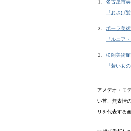
名古屋市美
『おさげ髪
ポーラ美術
『ルニア・
松岡美術館
『若い女の
アメデオ・モ
い首、無表情
リを代表する