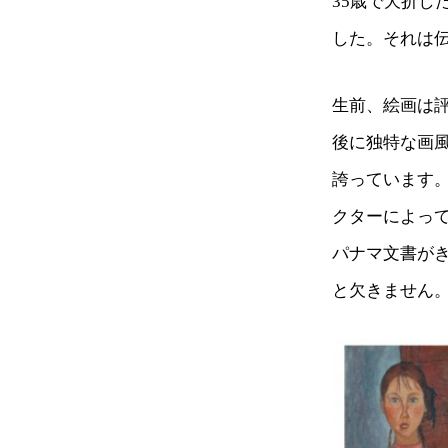
35歳で夭折
した。それは
生前、絵画は
後に独特な画
誇っています。
クターによって
パナマ文書が
と欠きません