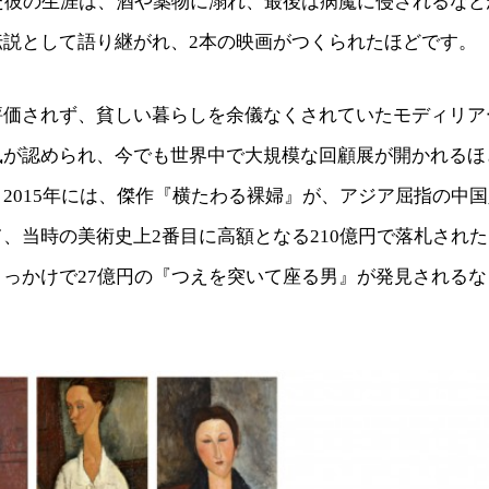
した彼の生涯は、酒や薬物に溺れ、最後は病魔に侵されるな
伝説として語り継がれ、2本の映画がつくられたほどです。
評価されず、貧しい暮らしを余儀なくされていたモディリア
風が認められ、今でも世界中で大規模な回顧展が開かれるほ
2015年には、傑作『横たわる裸婦』が、アジア屈指の中
、当時の美術史上2番目に高額となる210億円で落札され
きっかけで27億円の『つえを突いて座る男』が発見される
。