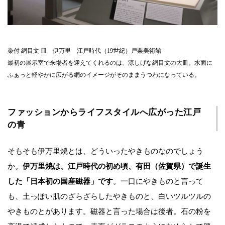
染付 網目文 皿 伊万里 江戸時代（19世紀）戸栗美術館
最初の展示室で来場者を迎えてくれるのは、涼しげな網目文の大皿。水面に
ふぁっと軽やかに広がる網のイメージがそのままうつわになっている。
ファッションからライフスタイルへ広がった江戸
の青
そもそも伊万里焼とは、どういったやきものなのでしょう
か。
伊万里焼は、江戸時代の初め頃、有田（佐賀県）で誕生
した「日本初の国産磁器」です
。一口にやきものと言って
も、土っぽい肌のざらざらしたやきものと、白いツルツルの
やきものとがあります。磁器と言った場合は後者。石の粉を