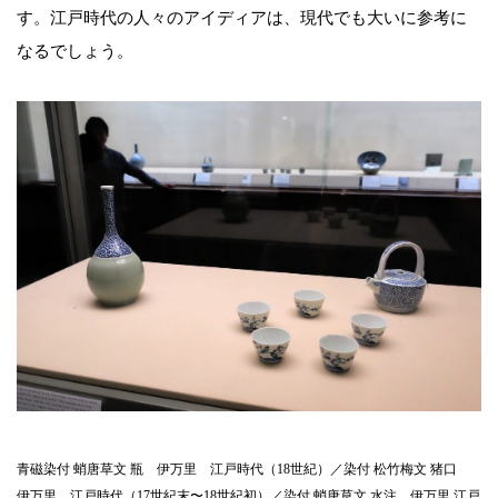
す。江戸時代の人々のアイディアは、現代でも大いに参考に
なるでしょう。
青磁染付 蛸唐草文 瓶 伊万里 江戸時代（18世紀）／染付 松竹梅文 猪口
伊万里 江戸時代（17世紀末〜18世紀初）／染付 蛸唐草文 水注 伊万里 江戸