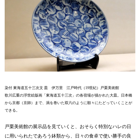
染付 東海道五十三次文 皿 伊万里 江戸時代（19世紀）戸栗美術館
歌川広重の浮世絵版画「東海道五十三次」の各宿場が描かれた大皿。日本橋
から京都（京師）まで、渦を巻いた双六のように順々にたどっていくことが
できる。
戸栗美術館の展示品を見ていくと、おそらく特別なハレの日
に用いられたであろう鉢類から、日々の食卓で使い勝手の良