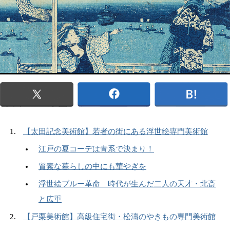
【太田記念美術館】若者の街にある浮世絵専門美術館
江戸の夏コーデは青系で決まり！
質素な暮らしの中にも華やぎを
浮世絵ブルー革命 時代が生んだ二人の天才・北斎
と広重
【戸栗美術館】高級住宅街・松濤のやきもの専門美術館