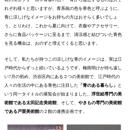
れぞれ様々と思いますが、青系統の色を寒色と呼ぶように、
青に涼しげなイメージをお持ちの方はおそらく多いでしょ
う。とりわけ、これから夏に向けて、衣服やアクセサリー、
さらに食品パッケージに至るまで、清涼感と結びついた青色
を見る機会は、おのずと増えてくると思います。
そして、私たちが持つこの涼しげな青のイメージは、実は江
戸時代からずっと続いているようです。梅雨明けが待ち遠し
い7月の初め、渋谷区内にある２つの美術館で、江戸時代の
人々の生活の中にある青色に注目した
「青のある暮らし」
と
いう同一タイトルの展覧会が始まりました。
浮世絵専門の美
術館である太田記念美術館
、そして、
やきもの専門の美術館
である戸栗美術館
の２館の連携企画です。