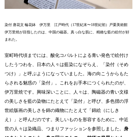
染付 唐花文 輪花鉢 伊万里 江戸時代（17世紀末〜18世紀初）戸栗美術館
伊万里焼が目指したのは、中国の磁器。真っ白な肌に、精緻な藍の絵付が好
まれた。
室町時代頃までには、酸化コバルトによる青い発色で絵付け
したうつわを、日本の人々は藍染になぞらえ、「染付（そめ
つけ）」と呼ぶようになっていました。海の向こうからもた
らされる魅惑の「染付」。これをお手本につくられたのが、
伊万里焼です。興味深いことに、人々は、陶磁器の青い文様
の美しさを藍の染物にたとえて「染付」と呼び、多色摺の浮
世絵版画の美しさを錦の織物にたとえて「錦絵（にしき
え）」と呼んだのです。美しいものを形容するために、中近
世の人々は染織品、つまりファッションを参照しました。
身