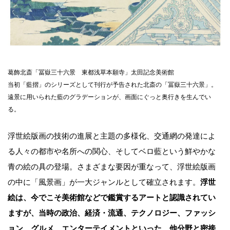
葛飾北斎「冨嶽三十六景 東都浅草本願寺」太田記念美術館
当初「藍摺」のシリーズとして刊行が予告された北斎の「冨嶽三十六景」。
遠景に用いられた藍のグラデーションが、画面にぐっと奥行きを生んでい
る。
浮世絵版画の技術の進展と主題の多様化、交通網の発達によ
る人々の都市や名所への関心、そしてベロ藍という鮮やかな
青の絵の具の登場。さまざまな要因が重なって、浮世絵版画
の中に「風景画」が一大ジャンルとして確立されます。
浮世
絵は、今でこそ美術館などで鑑賞するアートと認識されてい
ますが、当時の政治、経済・流通、テクノロジー、ファッシ
ョン、グルメ、エンターテイメントといった、他分野と密接