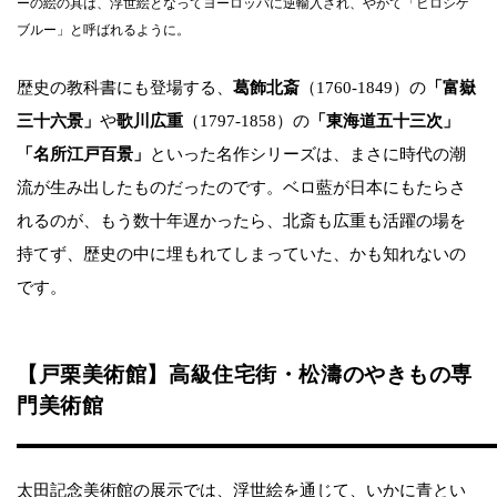
ーの絵の具は、浮世絵となってヨーロッパに逆輸入され、やがて「ヒロシゲ
ブルー」と呼ばれるように。
歴史の教科書にも登場する、
葛飾北斎
（1760-1849）の
「富嶽
三十六景」
や
歌川広重
（1797-1858）の
「東海道五十三次」
「名所江戸百景」
といった名作シリーズは、まさに時代の潮
流が生み出したものだったのです。ベロ藍が日本にもたらさ
れるのが、もう数十年遅かったら、北斎も広重も活躍の場を
持てず、歴史の中に埋もれてしまっていた、かも知れないの
です。
【戸栗美術館】高級住宅街・松濤のやきもの専
門美術館
太田記念美術館の展示では、浮世絵を通じて、いかに青とい