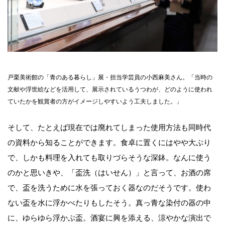
戸栗美術館の「青のある暮らし」展・担当学芸員の小西麻美さん。「当時の
文献や浮世絵などを活用して、展示されているうつわが、どのように使われ
ていたかを観賞者の方がイメージしやすいよう工夫しました。」
そして、たとえば現在では廃れてしまった使用方法も同時代
の資料から知ることができます。食卓に置くにはやや大ぶり
で、しかも料理を入れても取りづらそうな深鉢。なんに使う
のかと思いきや、「盃洗（はいせん）」と言って、お酒の席
で、盃を洗うために水を張っておく器なのだそうです。使わ
ない盃を水に浮かべたりもしたそう。真っ青な染付の器の中
に、ゆらゆら浮かぶ盃。酒宴に興を添える、涼やかな演出で