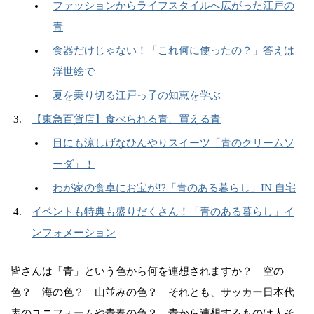
ファッションからライフスタイルへ広がった江戸の
青
食器だけじゃない！「これ何に使ったの？」答えは
浮世絵で
夏を乗り切る江戸っ子の知恵を学ぶ
【東急百貨店】食べられる青、買える青
目にも涼しげなひんやりスイーツ「青のクリームソ
ーダ」！
わが家の食卓にお宝が!?「青のある暮らし」IN 自宅
イベントも特典も盛りだくさん！「青のある暮らし」イ
ンフォメーション
皆さんは「青」という色から何を連想されますか？ 空の
色？ 海の色？ 山並みの色？ それとも、サッカー日本代
表のユニフォームや青春の色？ 青から連想するものは人そ