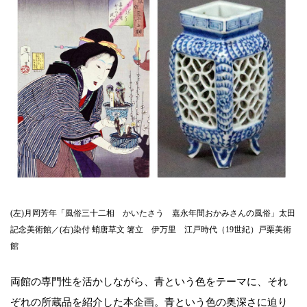
(左)月岡芳年「風俗三十二相 かいたさう 嘉永年間おかみさんの風俗」太田
記念美術館／(右)染付 蛸唐草文 箸立 伊万里 江戸時代（19世紀）戸栗美術
館
両館の専門性を活かしながら、青という色をテーマに、それ
ぞれの所蔵品を紹介した本企画。青という色の奥深さに迫り