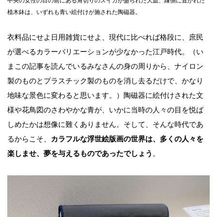
中央の女性の目の前にある角切りのスイカが盛られた大皿、縁側に置かれた
植木鉢は、いずれも青い絵付けが施された陶磁器。
衣料品にせよ日用雑貨にせよ、現代に比べれば格段に、庶民
が選べるカラーバリエーションが少なかった江戸時代。（い
まこの記事を読んでいるみなさんの身の周りから、ナイロン
製のものとプラスチック製のものを消し去るだけで、かなり
地味な景色に変わると思います。）陶磁器に絵付けされた文
様や花鳥図のさわやかな青が、いかに当時の人々の目を悦ば
しめたかは想像に難くありません。そして、そんな時代であ
るからこそ、
カラフルな浮世絵版画の世界は、多くの人々を
楽しませ、夢を与えるものであったでしょう
。