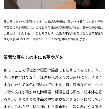
美人画の前で作品解説をする、太田記念美術館「青のある暮らし」展・担当
学芸員の赤木美智さん。こうした浮世絵の群像表現の場合、着物の色や柄は
三者三様、十人十色。「ひとりひとり、女性の年代や身分に合わせて着物の
柄も描き分けていて、絵師のアイディアには本当に感心します」
質素な暮らしの中にも華やぎを
さて、ここで浮世絵の画面の脇役にも注目してみましょう。
実は着物だけでなく、江戸時代の人々の日用品にも、さまざ
まなかたちで藍色が使われています。特に顕著なのが、白地
に青の文様が描かれた陶磁器。料理を盛る皿や、植木鉢を彩
る青が、さまざまな作品の中で絶妙なアクセントになってい
ます。これら浮世絵に描かれた陶磁器が、次に向かう展覧会