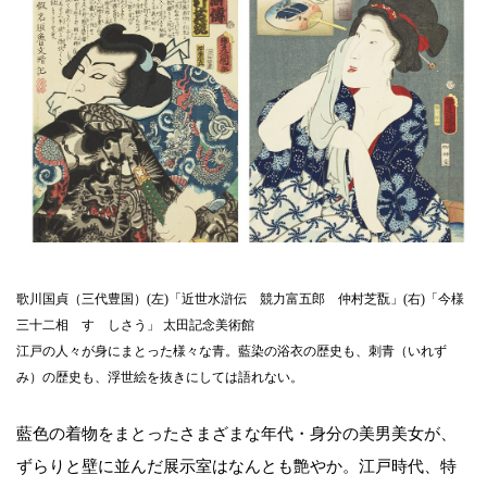
歌川国貞（三代豊国）(左)「近世水滸伝 競力富五郎 仲村芝翫」(右)「今様
三十二相 すゞしさう」 太田記念美術館
江戸の人々が身にまとった様々な青。藍染の浴衣の歴史も、刺青（いれず
み）の歴史も、浮世絵を抜きにしては語れない。
藍色の着物をまとったさまざまな年代・身分の美男美女が、
ずらりと壁に並んだ展示室はなんとも艶やか。江戸時代、特