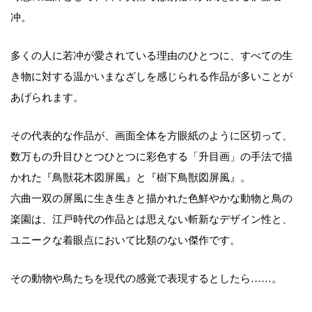
冲。
多くの人に若冲が愛されている理由のひとつに、すべての生
き物に対する温かいまなざしを感じられる作品が多いことが
あげられます。
その代表的な作品が、画面全体を方眼紙のように区切って、
数万もの升目ひとつひとつに彩色する「升目画」の手法で描
かれた『鳥獣花木図屏風』と『樹下鳥獣図屏風』。
六曲一双の屏風に生き生きと描かれた色鮮やかな動物と鳥の
楽園は、江戸時代の作品とは思えない斬新なデザイン性と、
ユニークな着眼点において比類のない傑作です。
その動物や鳥たちを現代の感覚で表現するとしたら……。