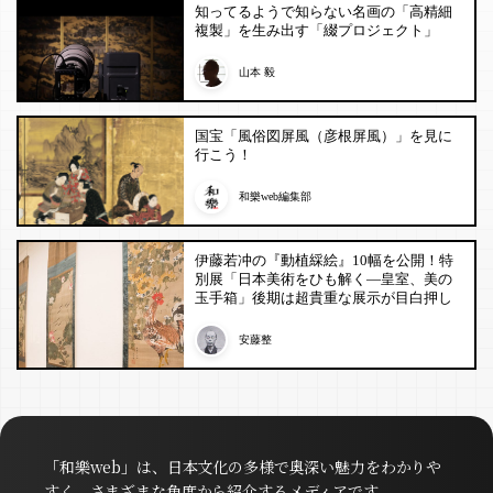
知ってるようで知らない名画の「高精細
複製」を生み出す「綴プロジェクト」
山本 毅
国宝「風俗図屏風（彦根屏風）」を見に
行こう！
和樂web編集部
伊藤若冲の『動植綵絵』10幅を公開！特
別展「日本美術をひも解く―皇室、美の
玉手箱」後期は超貴重な展示が目白押し
安藤整
「和樂web」は、日本文化の多様で奥深い魅力をわかりや
すく、さまざまな角度から紹介するメディアです。