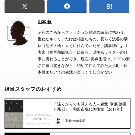
山本 毅
昭和のころからファッション雑誌の編集に携わり、
重ねたキャリアだけは相当なもの。長らく渋谷の隣
駅（池尻大橋）近くに住んでいたが、諸事情により
実家（福岡県飯塚市）に戻る。以後もライターの仕
事に携わることができ、現在2拠点生活中。LCCの安
さに毎回驚きながら、初めて住んでみた人形町・日
本橋エリアでの生活が楽しくて仕方がない！
担当スタッフのおすすめ
「遠くからでも見える人 – 森北 伸 展 絵画
と彫刻」十和田市現代美術館【2017年】
和樂web編集部