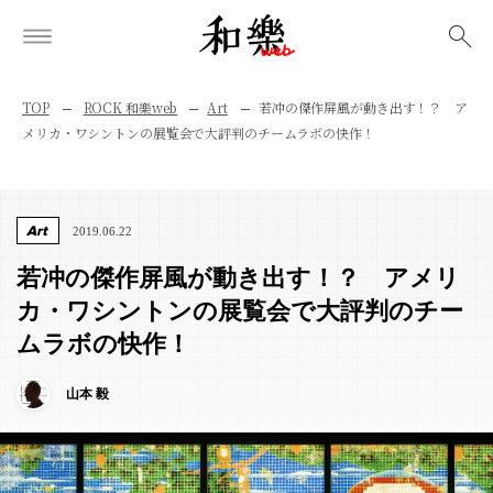
検索
TOP
ROCK 和樂web
Art
若冲の傑作屏風が動き出す！？ ア
メリカ・ワシントンの展覧会で大評判のチームラボの快作！
Art
2019.06.22
若冲の傑作屏風が動き出す！？ アメリ
カ・ワシントンの展覧会で大評判のチー
ムラボの快作！
山本 毅