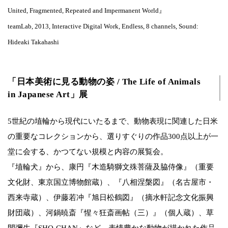
United, Fragmented, Repeated and Impermanent World』
teamLab, 2013, Interactive Digital Work, Endless, 8 channels, Sound:
Hideaki Takahashi
「日本美術に見る動物の姿 / The Life of Animals
in Japanese Art」展
5世紀の埴輪から現代にいたるまで、動物表現に関連した日米
の重要なコレクションから、選りすぐりの作品300点以上が一
堂に会する、かつてない規模と内容の展覧会。
『埴輪犬』から、康円『木造騎獅文殊菩薩及脇侍像』（重要
文化財、東京国立博物館蔵）、『八相涅槃図』（名古屋市・
西来寺蔵）、伊藤若冲『旭日松鶴図』（摘水軒記念文化振興
財団蔵）、河鍋暁斎『惺々狂斎画帖（三）』（個人蔵）、草
間彌生『SHO-CHAN』など、表情豊かな動物が描かれた作品