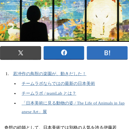
若冲作の鳥獣の楽園が、動きだした！
チームラボならではの最新の日本美術
チームラボ / teamLab とは？
「日本美術に見る動物の姿 / The Life of Animals in Jap
anese Art」展
奇想の絵師として、日本美術では別格の人気を誇る伊藤若