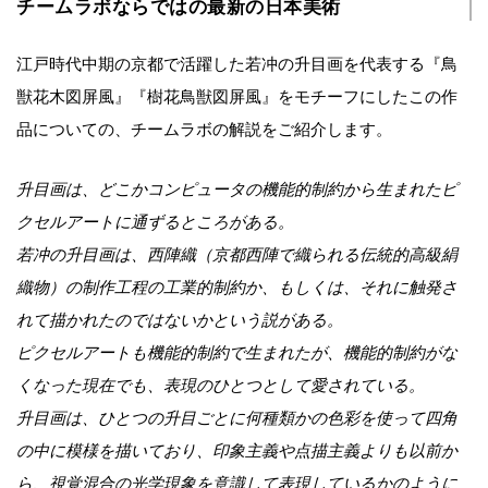
チームラボならではの最新の日本美術
江戸時代中期の京都で活躍した若冲の升目画を代表する『鳥
獣花木図屏風』『樹花鳥獣図屏風』をモチーフにしたこの作
品についての、チームラボの解説をご紹介します。
升目画は、どこかコンピュータの機能的制約から生まれたピ
クセルアートに通ずるところがある。
若冲の升目画は、西陣織（京都西陣で織られる伝統的高級絹
織物）の制作工程の工業的制約か、もしくは、それに触発さ
れて描かれたのではないかという説がある。
ピクセルアートも機能的制約で生まれたが、機能的制約がな
くなった現在でも、表現のひとつとして愛されている。
升目画は、ひとつの升目ごとに何種類かの色彩を使って四角
の中に模様を描いており、印象主義や点描主義よりも以前か
ら、視覚混合の光学現象を意識して表現しているかのように