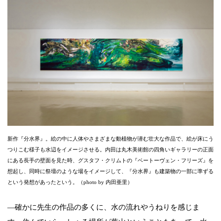
新作『分水界』。絵の中に人体やさまざまな動植物が潜む壮大な作品で、絵が床にう
つりこむ様子も水辺をイメージさせる。内田は丸木美術館の四角いギャラリーの正面
にある長手の壁面を見た時、グスタフ・クリムトの『ベートーヴェン・フリーズ』を
想起し、同時に祭壇のような場をイメージして、『分水界』も建築物の一部に準ずる
という発想があったという。（photo by 内田亜里）
―確かに先生の作品の多くに、水の流れやうねりを感じま