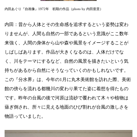
内田あぐり『自画像』1972年 初期の作品（photo by 内田亜里）
内田：昔から人体とその生命感を追求するという姿勢は変わ
りませんが、人間も自然の一部であるという意識がここ数年
来強く、人間の身体から山や森や風景をイメージすることが
しばしばあります。作品が大きくなるのは、人体だけでな
く、川をテーマにするなど、自然の風景を描きたいという気
持ちがあるから自然にそうなっていくのかもしれないです。
この『分水界』は、今年の1月に丸木美術館を訪れた際、美術
館の傍らを流れる都幾川の変わり果てた姿に着想を得たもの
です。昨年の台風の後で河原は流砂で覆われて木々や植物は
薙ぎ倒され、所々に見える地面のひび割れが台風の激しさを
物語っていました。