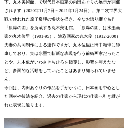
下、丸木美術館」で現代日本画家の内田あぐりの展示が開催
されます（2020年11月7日～2021年1月24日）。第二次世界大
戦で使われた原子爆弾の惨状を描き、今なお語り継ぐ名作
『原爆の図』を所蔵する丸木美術館。『原爆の図』は水墨画
家の丸木位里（1901-95）、油彩画家の丸木俊（1912-2000）
夫妻の共同制作による連作ですが、丸木位里は田中頼璋に師
事しており、実は水墨で斬新な表現を行う前衛画家だったこ
とや、丸木俊がいわさきちひろを指導し、影響を与えたな
ど、多面的な活動をしていたことはあまり知られていませ
ん。
今回は、内田あぐりの作品を手がかりに、日本画を中心とし
た画材や技法を紹介、過去の作家から現代の作家へ引き継が
れた表現に迫ります。