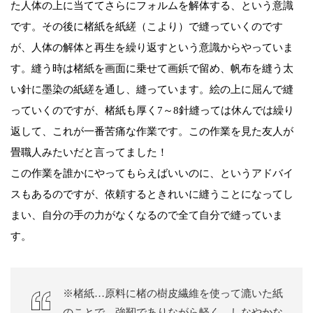
た人体の上に当ててさらにフォルムを解体する、という意識
です。その後に楮紙を紙縒（こより）で縫っていくのです
が、人体の解体と再生を繰り返すという意識からやっていま
す。縫う時は楮紙を画面に乗せて画鋲で留め、帆布を縫う太
い針に墨染の紙縒を通し、縫っています。絵の上に屈んで縫
っていくのですが、楮紙も厚く7～8針縫っては休んでは繰り
返して、これが一番苦痛な作業です。この作業を見た友人が
畳職人みたいだと言ってました！
この作業を誰かにやってもらえばいいのに、というアドバイ
スもあるのですが、依頼するときれいに縫うことになってし
まい、自分の手の力がなくなるので全て自分で縫っていま
す。
※楮紙…原料に楮の樹皮繊維を使って漉いた紙
のことで、強靭でありながら軽く、しなやかな