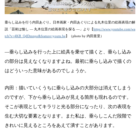
垂らし込みを行う内田あぐり。日本画家・内田あぐりによる丸木位里の絵画表現の解
説「芸術は愉し ― 丸木位里の絵画表現を探る ―」より【
https://www.youtube.com/wa
tch?v=4KB_QdDmnpo&feature=youtu.be
】（photo by 内田亜里）
―垂らし込みを行った上に絵具を乗せて描くと、垂らし込み
の部分は見えなくなりますよね。最初に垂らし込みで描くの
はどういった意味があるのでしょうか。
内田：描いていくうちに垂らし込みの大部分は消えてしまう
のですが、下から垂らし込みが見える箇所も現れるのです。
そこが表現としてキラリと光る部分になったり、次の表現を
生む大切な要素となります。また私は、垂らしこんだ段階で
きれいに見えるところをあえて潰すことがあります。