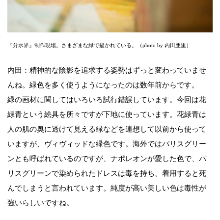
『分水界』制作現場。さまざまな緑で描かれている。（photo by 内田亜里）
内田：精神的な陰影を追求する姿勢はずっと変わっていませ
んね。緑色を多く使うようになったのは数年前からです。
緑の画材に関してはいろいろ試行錯誤しています。今回は花
緑青という絵具を所々ですが下地に使っています。花緑青は
人の肌の奥に透けて見える緑などを連想して以前から使って
いますが、ヴィヴィッドな緑色です。海外ではパリスグリー
ンとも呼ばれているのですが、ナポレオンが愛した色で、パ
リスグリーンで染められたドレスは毒を持ち、着用すると死
んでしまうと言われています。純度が高い美しい色は毒性が
強いらしいですね。