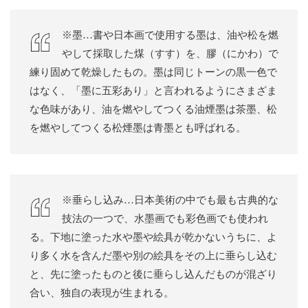
※墨…書や日本画で使用する墨は、油や松を燃
やして採取した煤（すす）を、膠（にかわ）で
練り固めて乾燥したもの。墨は同じトーンの黒一色で
はなく、「墨に五彩あり」と言われるようにさまざま
な色味があり、油を燃やしてつくる油煙墨は茶墨、松
を燃やしてつくる松煙墨は青墨とも呼ばれる。
※垂らし込み…日本美術の中でも最も古典的な
技法の一つで、水墨画でも彩色画でも使われ
る。下地に塗った水や墨や絵具が乾かないうちに、よ
り多く水を含んだ墨や別の絵具をその上に垂らし込む
と、先に塗ったものと後に垂らし込んだものが混ざり
合い、独自の表現が生まれる。