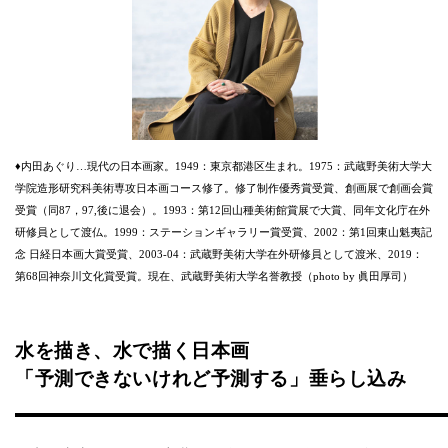
♦︎内田あぐり…現代の日本画家。1949：東京都港区生まれ。1975：武蔵野美術大学大
学院造形研究科美術専攻日本画コース修了。修了制作優秀賞受賞、創画展で創画会賞
受賞（同87，97,後に退会）。1993：第12回山種美術館賞展で大賞、同年文化庁在外
研修員として渡仏。1999：ステーションギャラリー賞受賞、2002：第1回東山魁夷記
念 日経日本画大賞受賞、2003-04：武蔵野美術大学在外研修員として渡米、2019：
第68回神奈川文化賞受賞。現在、武蔵野美術大学名誉教授（photo by 眞田厚司）
水を描き、水で描く日本画
「予測できないけれど予測する」垂らし込み