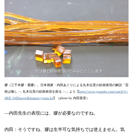
膠（三千本膠・鹿膠）。日本画家・内田あぐりによる丸木位里の絵画表現の解説「芸
術は愉し ― 丸木位里の絵画表現を探る ―」より【
https://www.youtube.com/watch?v=
4KB_QdDmnpo&feature=youtu.be
】（photo by 内田亜里）
―内田先生の表現には、膠が必要なのですね。
内田：そうですね、膠は生半可な気持ちでは使えません。気