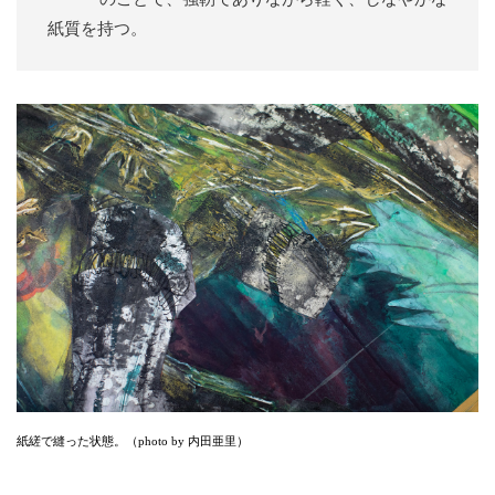
紙質を持つ。
紙縒で縫った状態。（photo by 内田亜里）