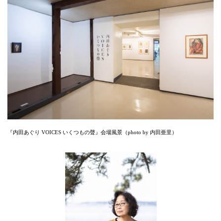
『内田あぐり VOICES いくつもの聲』会場風景（photo by 内田亜里）