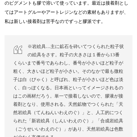
のピグメントも膠で溶いて使っています。最近は接着剤とし
てはアートグルーやアートレジンなどの素材もありますが、
私は新しい接着剤は苦手なのでずっと膠派です。
※岩絵具…主に鉱石を砕いてつくられた粒子状
の絵具をさす。粒子の大きさは１番から13番
くらいまで番号であらわし、番号が小さいほど粒子が
粗く、大きいほど粒子が小さい。そのなかで最も微粒
子は白（びゃく）と呼ばれ、粒子が小さいほど色は淡
く、白っぽくなる。日本画といってイメージされるの
はこの画材だろう。単一で接着しないので、膠液が接
着剤となり、使用される。天然鉱物でつくられた「天
然岩絵具（てんねんいわえのぐ）」と、人工的につく
られた「新岩絵具（しんいわえのぐ）」「合成岩絵具
（ごうせいいわえのぐ）」があり、天然岩絵具は色数