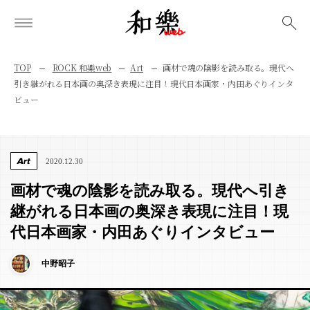
検索
TOP
ROCK 和樂web
Art
画材で魂の陰影を読み取る。現代へ
引き継がれる日本画の奥深き表現に注目！現代日本画家・内田あぐりインタ
ビュー
Art
2020.12.30
画材で魂の陰影を読み取る。現代へ引き
継がれる日本画の奥深き表現に注目！現
代日本画家・内田あぐりインタビュー
中野昭子