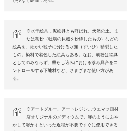
が少なく高価である。
※水干絵具…泥絵具とも呼ばれ、天然の土、ま
たは胡粉（牡蠣の貝殻を粉砕したもの）などの
絵具を、細かい粒子に分ける水簸（すいひ）精製した
もの。染料で着色した絵具もある。なお、胡粉は絵具
としてのみならず、垂らし込みにおける滲み具合をコ
ントロールする下地材など、さまざまな使い方があ
る。
※アートグルー、アートレジン…ウエマツ画材
店オリジナルのメディウムで、膠のようにふや
かして溶かすといった過程が不要ですぐに使用できる