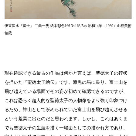
伊東深水『富士』 二曲一隻 紙本彩色166.3×163.7㎝ 昭和14年（1939）山種美術
館蔵
現在確認できる最古の作品は何かと言えば、聖徳太子の行状
を描いた『聖徳太子絵伝』です。漆黒の馬に乗り、富士山を
飛び越えている場面でその姿が初めて確認できるのですが、
これは恐らく超人的な聖徳太子の人物像をより強く印象づけ
るため、神山として崇められていた富士山を飛び越えさせる
という荒業に出たのだと思われます。しかし、これはあくま
でも聖徳太子の生涯を描く一場面としての描かれ方であり、