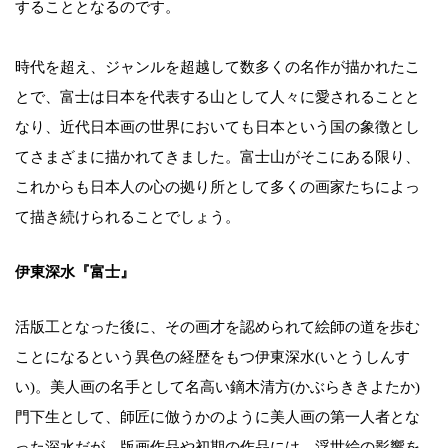
することとなるのです。
時代を超え、ジャンルを超越して数多くの名作が描かれたこ
とで、富士は日本を代表する山として人々に愛されることと
なり、近代日本画の世界においても日本という国の象徴とし
てさまざまに描かれてきました。富士山がそこにある限り、
これからも日本人の心の拠り所として多くの画家たちによっ
て描き続けられることでしょう。
伊東深水『富士』
活版工となった後に、その画才を認められて絵師の道を歩む
ことになるという異色の経歴をもつ伊東深水(いとうしんす
い)。美人画の名手として名高い鏑木清方(かぶらききよたか)
門下生として、師匠に倣うかのように美人画の第一人者とな
った深水だが、版画作品や初期の作品には、浮世絵の影響を