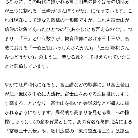
ちなみに、この時代に描かれる富士山画の多くはその頂部分
が三つに割れる「三峰形(さんぽうがた)」になっています。こ
れは現在にまで連なる図様の一形態ですが、これも富士山が
信仰の対象であったひとつの証(あかし)とも言えるのです。つ
まり、「三」という数字が、観音信仰における三十三や、密
教における「一心三観(いっしんさんがん)」「三密同体(さん
みつどうたい)」のように、聖なる数として捉えられていたこ
とと関係しています。
やがて江戸時代になると、富士講などの影響により富士登山
が江戸庶民を中心に大流行。富士山をめぐる注目度はますま
す高まることとなり、富士山を描いた参詣図などが盛んに描
かれるようになります。爆発的な高まりを見せる富士への憧
憬(しょうけい)の念を背景として、あの有名な葛飾北斎による
『冨嶽三十六景』や、歌川広重の『東海道五拾三次』は誕生