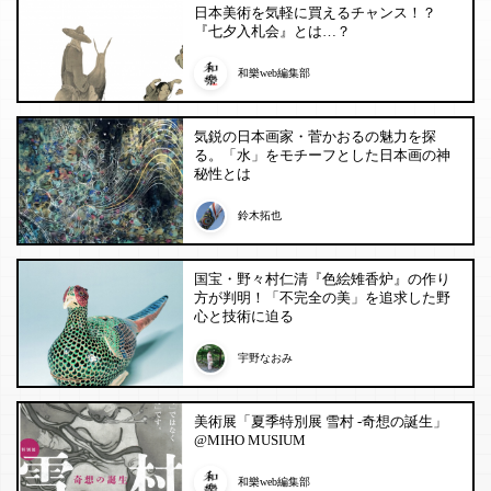
日本美術を気軽に買えるチャンス！？
『七夕入札会』とは…？
和樂web編集部
気鋭の日本画家・菅かおるの魅力を探
る。「水」をモチーフとした日本画の神
秘性とは
鈴木拓也
国宝・野々村仁清『色絵雉香炉』の作り
方が判明！「不完全の美」を追求した野
心と技術に迫る
宇野なおみ
美術展「夏季特別展 雪村 -奇想の誕生」
@MIHO MUSIUM
和樂web編集部