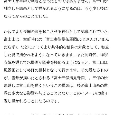
富士山が単独で画題となったものではありません。富士山が
独立した絵画として描かれるようになるのは、もう少し後に
なってからのことでした。
かねてより畏怖の念を起こさせる神仙として認識されていた
富士山は、室町時代の『富士参詣曼荼羅図(ふじさんけいまん
だらず)』などによってより具体的な信仰の対象として、独立
した姿で描かれるようになっていきます。また同時代、禅宗
寺院を通じて水墨画が隆盛を極めるようになると、富士山は
風景画として格好の題材となって行きます。その最たるもの
が、雪舟が描いたとされる『富士三保清見寺図』。三保の松
原越しに富士山を描くというこの構図は、後の富士山画の世
界に多大なる影響を与えることとなり、このイメージは繰り
返し描かれることになるのです。