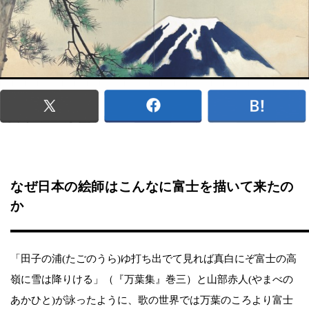
なぜ日本の絵師はこんなに富士を描いて来たの
か
「田子の浦(たごのうら)ゆ打ち出でて見れば真白にぞ富士の高
嶺に雪は降りける」（『万葉集』巻三）と山部赤人(やまべの
あかひと)が詠ったように、歌の世界では万葉のころより富士