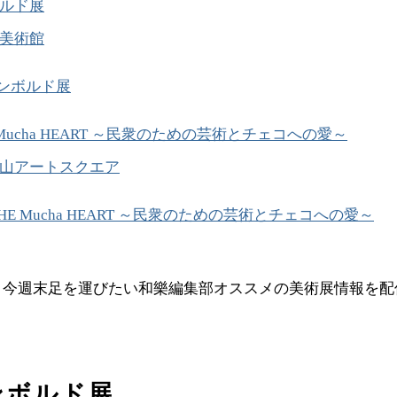
ルド展
美術館
ンボルド展
HE Mucha HEART ～民衆のための芸術とチェコへの愛～
山アートスクエア
 THE Mucha HEART ～民衆のための芸術とチェコへの愛～
、今週末足を運びたい和樂編集部オススメの美術展情報を配
ンボルド展