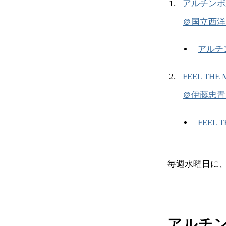
アルチンボ
＠国立西洋
アルチ
FEEL T
＠伊藤忠青
FEEL
毎週水曜日に
アルチ