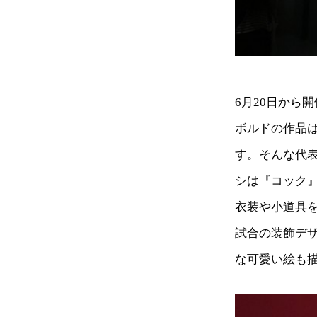
6月20日から
ボルドの作品
す。そんな代
シは『コック
衣装や小道具
試合の装飾デ
な可愛い絵も描