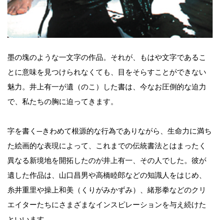
墨の塊のような一文字の作品。それが、もはや文字であるこ
とに意味を見つけられなくても、目をそらすことができない
魅力。井上有一が遺（のこ）した書は、今なお圧倒的な迫力
で、私たちの胸に迫ってきます。
字を書く─きわめて根源的な行為でありながら、生命力に満ち
た絵画的な表現によって、これまでの伝統書法とはまったく
異なる新境地を開拓したのが井上有一、その人でした。彼が
遺した作品は、山口昌男や高橋睦郎などの知識人をはじめ、
糸井重里や操上和美（くりがみかずみ）、緒形拳などのクリ
エイターたちにさまざまなインスピレーションを与え続けた
といいます。