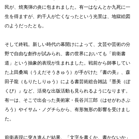
民が、焼夷弾の炎に包まれました。有一はなんとか九死に一
生を得ますが、約千人が亡くなったという光景は、地獄絵図
のようだったとも。
そして終戦。新しい時代の幕開けによって、文芸や芸術の分
野で自由な創作が試みられ、書の世界においても「前衛書
道」という抽象的表現が生まれました。戦前から師事してい
た上田桑鳩（うえだそうきゅう）が手がけた『書の美』、森
田子龍（もりたしりゅう）による書芸術総合雑誌『墨美（ぼ
くび）』など、活発な出版活動も見られるようになります。
有一は、そこで出会った美術家・長谷川三郎（はせがわさぶ
ろう）やイサム・ノグチらから、有形無形の影響を受けまし
た。
前衛表現に突き進んだ結果、「文字を書くか、書かないか」