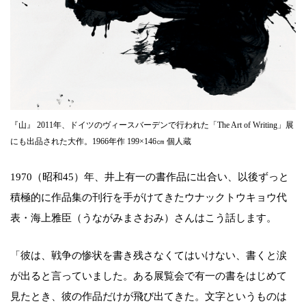
『山』 2011年、ドイツのヴィースバーデンで行われた「The Art of Writing」展
にも出品された大作。1966年作 199×146㎝ 個人蔵
1970（昭和45）年、井上有一の書作品に出合い、以後ずっと
積極的に作品集の刊行を手がけてきたウナックトウキョウ代
表・海上雅臣（うながみまさおみ）さんはこう話します。
「彼は、戦争の惨状を書き残さなくてはいけない、書くと涙
が出ると言っていました。ある展覧会で有一の書をはじめて
見たとき、彼の作品だけが飛び出てきた。文字というものは