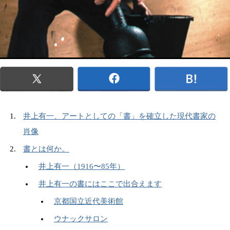
井上有一、アートとしての「書」を確立した現代書家の
肖像
書とは何か。
井上有一（1916〜85年）
井上有一の書にはここで出合えます
京都国立近代美術館
ウナックサロン