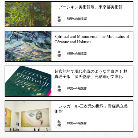
「プーシキン美術館展」東京都美術館
和樂web編集部
Spiritual and Monumental, the Mountains of
Cézanne and Hokusai
和樂web編集部
超官能的で現代小説のような面白さ！ 林
真理子版「源氏物語」完結編が文庫化
和樂web編集部
「シャガール-三次元の世界」青森県立美
術館
和樂web編集部