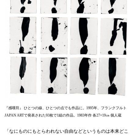
『感嘆符』 ひとつの線、ひとつの点でも作品に。1995年、フランクフルト
JAPAN ARTで発表された93枚で1組の作品。1983年作 各27×19㎝ 個人蔵
「なにものにもとらわれない自由などというものは本来どこ