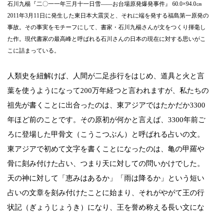
石川九楊『二〇一一年三月十一日雪――お台場原発爆発事件』 60.0×94.0㎝
2011年3月11日に発生した東日本大震災と、それに端を発する福島第一原発の
事故。その事実をモチーフにして、書家・石川九楊さんが文をつくり揮毫し
た作。現代書家の最高峰と呼ばれる石川さんの日本の現在に対する思いがこ
こに詰まっている。
人類史を紐解けば、人間が二足歩行をはじめ、道具と火と言
葉を使うようになって200万年経つと言われますが、私たちの
祖先が書くことに出合ったのは、東アジアではたかだか3300
年ほど前のことです。その原初が何かと言えば、3300年前ご
ろに登場した甲骨文（こうこつぶん）と呼ばれる占いの文。
東アジアで初めて文字を書くことになったのは、亀の甲羅や
骨に刻み付けた占い、つまり天に対しての問いかけでした。
天の神に対して「恵みはあるか」「雨は降るか」という短い
占いの文章を刻み付けたことに始まり、それがやがて王の行
状記（ぎょうじょうき）になり、王を誉め称える長い文にな