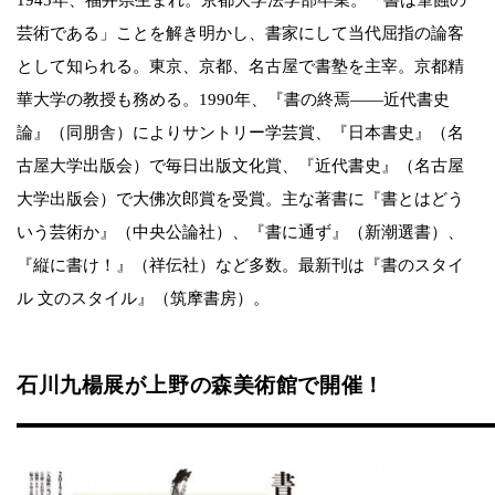
芸術である」ことを解き明かし、書家にして当代屈指の論客
として知られる。東京、京都、名古屋で書塾を主宰。京都精
華大学の教授も務める。1990年、『書の終焉——近代書史
論』（同朋舎）によりサントリー学芸賞、『日本書史』（名
古屋大学出版会）で毎日出版文化賞、『近代書史』（名古屋
大学出版会）で大佛次郎賞を受賞。主な著書に『書とはどう
いう芸術か』（中央公論社）、『書に通ず』（新潮選書）、
『縦に書け！』（祥伝社）など多数。最新刊は『書のスタイ
ル 文のスタイル』（筑摩書房）。
石川九楊展が上野の森美術館で開催！