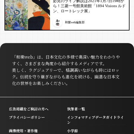
必見のライブ解説は2021年1月7日19時か
ら！三菱一号館美術館「1894 Visions ルド
ン、ロートレック展」
和樂web編集部
「和樂web」は、日本文化の多様で奥深い魅力をわかりや
すく、さまざまな角度から紹介するメディアです。
美しく、ラグジュアリーで、格調高いながらも時にはロッ
ク。伝統を守り継ぎながらも進化を続ける、幽遠な日本文
化の世界をお楽しみください。
広告掲載をご検討の方へ
執筆者一覧
プライバシーポリシー
インフォマティブデータガイドライ
ン
画像使用・著作権
小学館