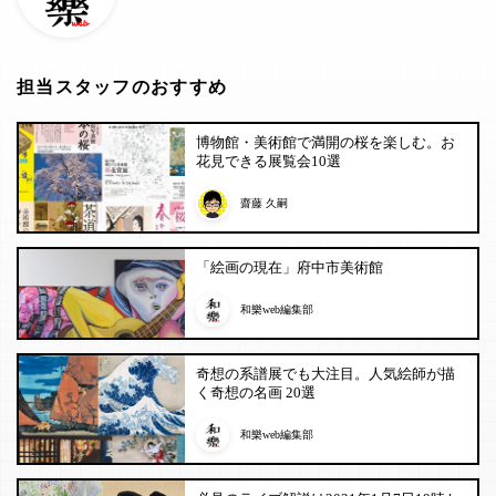
担当スタッフのおすすめ
博物館・美術館で満開の桜を楽しむ。お
花見できる展覧会10選
齋藤 久嗣
「絵画の現在」府中市美術館
和樂web編集部
奇想の系譜展でも大注目。人気絵師が描
く奇想の名画 20選
和樂web編集部