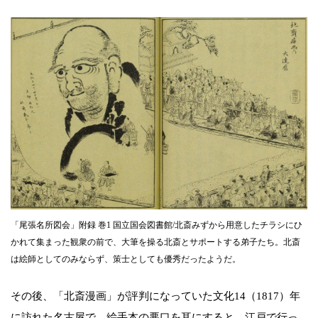
「尾張名所図会」附録 巻1 国立国会図書館/北斎みずから用意したチラシにひ
かれて集まった観衆の前で、大筆を操る北斎とサポートする弟子たち。北斎
は絵師としてのみならず、策士としても優秀だったようだ。
その後、「北斎漫画」が評判になっていた文化14（1817）年
に訪れた名古屋で、絵手本の悪口を耳にすると、江戸で行っ