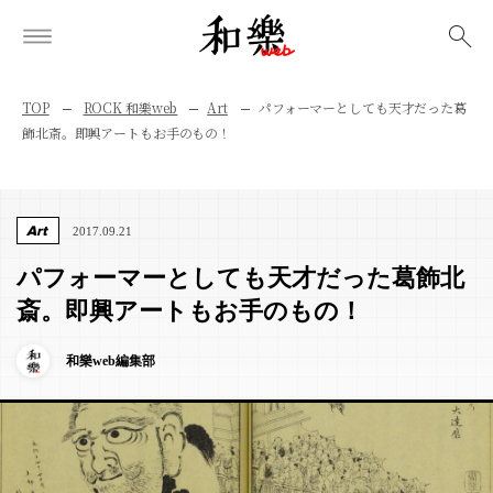
検索
TOP
ROCK 和樂web
Art
パフォーマーとしても天才だった葛
飾北斎。即興アートもお手のもの！
Art
2017.09.21
パフォーマーとしても天才だった葛飾北
斎。即興アートもお手のもの！
和樂web編集部