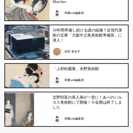
Matches
和樂web編集部
30年間準備し続ける謎の組織？近現代美
術の宝庫「大阪中之島美術館準備室」に
潜入！
米田 茉衣子
「上村松園展」水野美術館
和樂web編集部
北野恒富の美人画が一堂に！あべのハル
カス美術館にて開催！※会期は終了しま
した
和樂web編集部