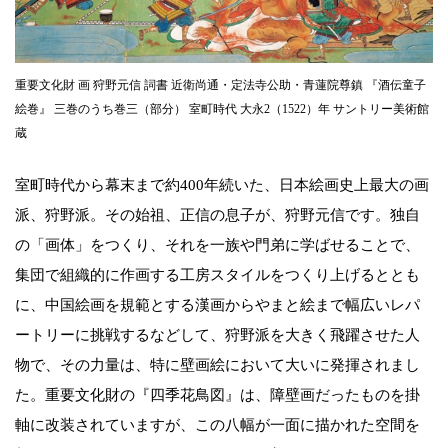
重要文化財 画 狩野元信 詞書 近衛尚通・定法寺公助・青蓮院尊鎮 『酒伝童子
絵巻』 三巻のうち巻三（部分） 室町時代 大永2（1522）年 サントリー美術館
蔵
室町時代から幕末まで約400年続いた、日本絵画史上最大の画
派、狩野派。その始祖、正信の息子が、狩野元信です。独自
の「画体」をつくり、それを一族や門弟に学ばせることで、
集団で組織的に作画する工房スタイルをつくり上げるととも
に、中国絵画を規範とする漢画からやまと絵まで幅広いレパ
ートリーに挑戦するなどして、狩野派を大きく飛躍させた人
物で、その力量は、特に壁画絵において大いに発揮されまし
た。重要文化財の『四季花鳥図』は、障壁画だったものを掛
軸に改装されていますが、この八幅が一面に描かれた空間を