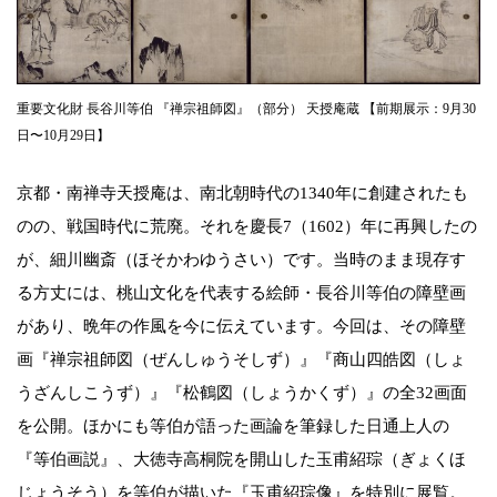
重要文化財 長谷川等伯 『禅宗祖師図』（部分） 天授庵蔵 【前期展示：9月30
日〜10月29日】
京都・南禅寺天授庵は、南北朝時代の1340年に創建されたも
のの、戦国時代に荒廃。それを慶長7（1602）年に再興したの
が、細川幽斎（ほそかわゆうさい）です。当時のまま現存す
る方丈には、桃山文化を代表する絵師・長谷川等伯の障壁画
があり、晩年の作風を今に伝えています。今回は、その障壁
画『禅宗祖師図（ぜんしゅうそしず）』『商山四皓図（しょ
うざんしこうず）』『松鶴図（しょうかくず）』の全32画面
を公開。ほかにも等伯が語った画論を筆録した日通上人の
『等伯画説』、大徳寺高桐院を開山した玉甫紹琮（ぎょくほ
じょうそう）を等伯が描いた『玉甫紹琮像』を特別に展覧。