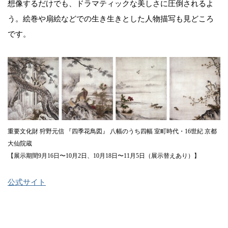
想像するだけでも、ドラマティックな美しさに圧倒されるよ
う。絵巻や扇絵などでの生き生きとした人物描写も見どころ
です。
重要文化財 狩野元信 『四季花鳥図』 八幅のうち四幅 室町時代・16世紀 京都
大仙院蔵
【展示期間9月16日〜10月2日、10月18日〜11月5日（展示替えあり）】
公式サイト