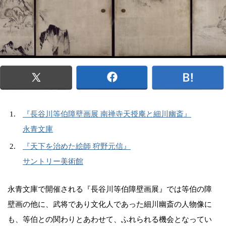
『長谷川等伯障壁画展 南禅寺天授庵と細川幽斎』
永青文庫
『天下を治めた絵師 狩野元信』
サントリー美術館
永青文庫で開催される『長谷川等伯障壁画展』では等伯の障
壁画の他に、武将であり文化人であった細川幽斎の人物像に
も、等伯との関わりとあわせて、ふれられる機会となってい