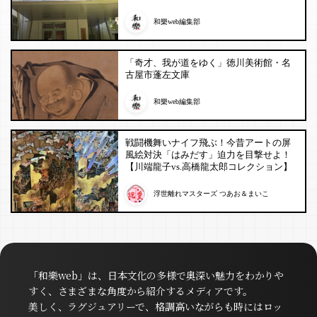
和樂web編集部
「奇才、我が道をゆく」徳川美術館・名
古屋市蓬左文庫
和樂web編集部
戦闘機舞いナイフ飛ぶ！今昔アートの屏
風絵対決「はみだす」迫力を目撃せよ！
【川端龍子vs.高橋龍太郎コレクション】
浮世離れマスターズ つあお＆まいこ
「和樂web」は、日本文化の多様で奥深い魅力をわかりや
すく、さまざまな角度から紹介するメディアです。
美しく、ラグジュアリーで、格調高いながらも時にはロッ