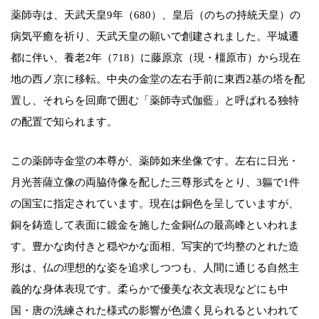
薬師寺は、天武天皇9年（680）、皇后（のちの持統天皇）の
病気平癒を祈り、天武天皇の願いで創建されました。平城遷
都に伴い、養老2年（718）に藤原京（現・橿原市）から現在
地の西ノ京に移転。中央の金堂の左右手前に東西2基の塔を配
置し、それらを回廊で囲む「薬師寺式伽藍」と呼ばれる独特
の配置で知られます。
この薬師寺金堂の本尊が、薬師如来坐像です。左右に日光・
月光菩薩立像の両脇侍像を配した三尊形式をとり、3軀で1件
の国宝に指定されています。現在は銅色を呈していますが、
銅を鋳造して表面に鍍金を施した金銅仏の最高峰といわれま
す。豊かな肉付きと穏やかな面相、写実的で均整のとれた造
形は、仏の理想的な姿を追求しつつも、人間に通じる自然主
義的な身体表現です。柔らかで優美な衣文表現などにも中
国・唐の洗練された様式の影響が色濃く見られるといわれて