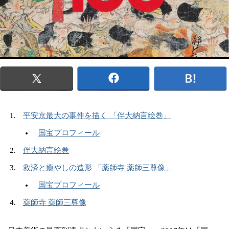
平安京最大の事件を描く 「伴大納言絵巻」
国宝プロフィール
伴大納言絵巻
救済と癒やしの造形 「薬師寺 薬師三尊像」
国宝プロフィール
薬師寺 薬師三尊像