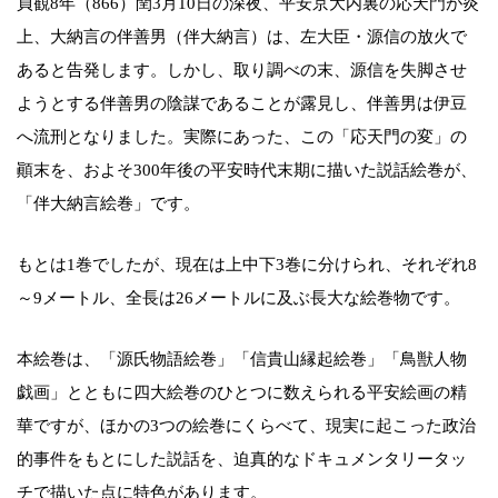
貞観8年（866）閏3月10日の深夜、平安京大内裏の応天門が炎
上、大納言の伴善男（伴大納言）は、左大臣・源信の放火で
あると告発します。しかし、取り調べの末、源信を失脚させ
ようとする伴善男の陰謀であることが露見し、伴善男は伊豆
へ流刑となりました。実際にあった、この「応天門の変」の
顚末を、およそ300年後の平安時代末期に描いた説話絵巻が、
「伴大納言絵巻」です。
もとは1巻でしたが、現在は上中下3巻に分けられ、それぞれ8
～9メートル、全長は26メートルに及ぶ長大な絵巻物です。
本絵巻は、「源氏物語絵巻」「信貴山縁起絵巻」「鳥獣人物
戯画」とともに四大絵巻のひとつに数えられる平安絵画の精
華ですが、ほかの3つの絵巻にくらべて、現実に起こった政治
的事件をもとにした説話を、迫真的なドキュメンタリータッ
チで描いた点に特色があります。