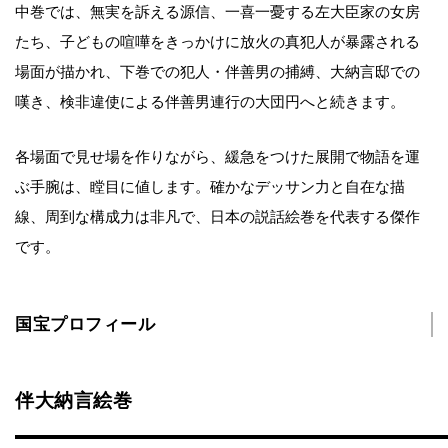
中巻では、無実を訴える源信、一喜一憂する左大臣家の女房
たち、子どもの喧嘩をきっかけに放火の真犯人が暴露される
場面が描かれ、下巻での犯人・伴善男の捕縛、大納言邸での
嘆き、検非違使による伴善男連行の大団円へと続きます。
各場面で見せ場を作りながら、緩急をつけた展開で物語を運
ぶ手腕は、瞠目に値します。確かなデッサン力と自在な描
線、周到な構成力は非凡で、日本の説話絵巻を代表する傑作
です。
国宝プロフィール
伴大納言絵巻