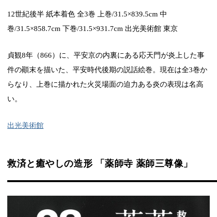
12世紀後半 紙本着色 全3巻 上巻/31.5×839.5cm 中
巻/31.5×858.7cm 下巻/31.5×931.7cm 出光美術館 東京
貞観8年（866）に、平安京の内裏にある応天門が炎上した事
件の顚末を描いた、平安時代後期の説話絵巻。現在は全3巻か
らなり、上巻に描かれた火災場面の迫力ある炎の表現は名高
い。
出光美術館
救済と癒やしの造形 「薬師寺 薬師三尊像」