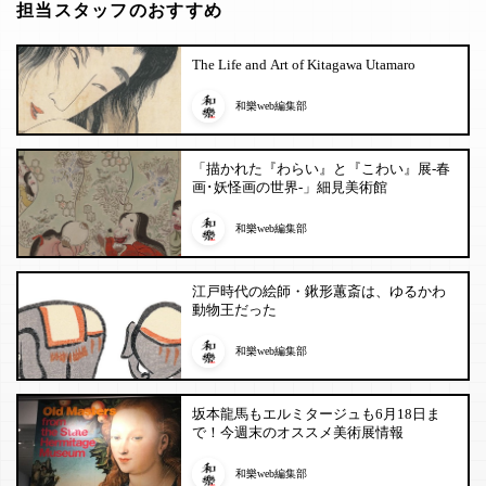
担当スタッフのおすすめ
The Life and Art of Kitagawa Utamaro
和樂web編集部
「描かれた『わらい』と『こわい』展-春
画･妖怪画の世界-」細見美術館
和樂web編集部
江戸時代の絵師・鍬形蕙斎は、ゆるかわ
動物王だった
和樂web編集部
坂本龍馬もエルミタージュも6月18日ま
で！今週末のオススメ美術展情報
和樂web編集部