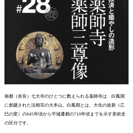
南都（奈良）七大寺のひとつに数えられる薬師寺は、白鳳期
に創建された法相宗の大本山。白鳳期とは、大化の改新（乙
巳の変）の645年頃から平城遷都の710年頃までを示す美術史
の区分です。