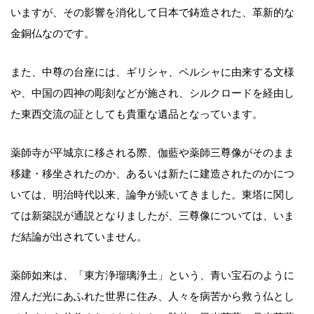
いますが、その影響を消化して日本で鋳造された、革新的な
金銅仏なのです。
また、中尊の台座には、ギリシャ、ペルシャに由来する文様
や、中国の四神の彫刻などが施され、シルクロードを経由し
た東西交流の証としても貴重な遺品となっています。
薬師寺が平城京に移される際、伽藍や薬師三尊像がそのまま
移建・移坐されたのか、あるいは新たに建造されたのかにつ
いては、明治時代以来、論争が続いてきました。東塔に関し
ては新築説が通説となりましたが、三尊像については、いま
だ結論が出されていません。
薬師如来は、「東方浄瑠璃浄土」という、青い宝石のように
澄んだ光にあふれた世界に住み、人々を病苦から救う仏とし