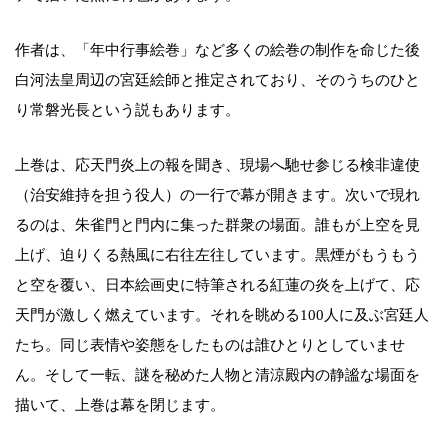
作者は、「年中行事絵巻」など多くの絵巻の制作を命じた後
白河法皇周辺の宮廷絵師と推定されており、そのうちのひと
り常磐光長という説もあります。
上巻は、応天門炎上の報を聞き、現場へ馳せ参じる検非違使
（治安維持を担う役人）の一行で幕が開きます。次いで現れ
るのは、朱雀門と門内に集った群衆の場面。誰もが上空を見
上げ、迫りくる熱風に右往左往しています。黒煙がもうもう
と空を覆い、日本絵画史に特筆される紅蓮の炎を上げて、応
天門が激しく燃えています。それを眺める100人に及ぶ宮廷人
たち。同じ表情や姿態をしたものは誰ひとりとしていませ
ん。そして一転、謎を秘めた人物と清涼殿内の静謐な場面を
描いて、上巻は幕を閉じます。