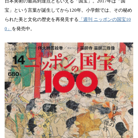
日本美術の最高到達点ともいえる「国宝」。2017年は「国
宝」という言葉が誕生してから120年。小学館では、その秘め
られた美と文化の歴史を再発見する
「週刊 ニッポンの国宝10
0」
を発売中。