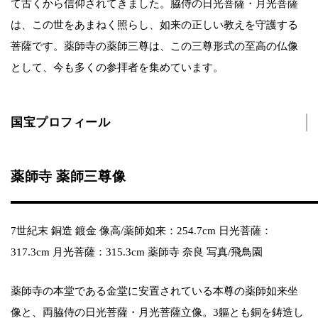
て古くから信仰されてきました。脇侍の日光菩薩・月光菩薩
は、この世をあまねく照らし、如来の正しい教えを守護する
菩薩です。薬師寺の薬師三尊は、この三尊形式の至高の仏像
として、今も多くの参拝者を集めています。
国宝プロフィール
薬師寺 薬師三尊像
7世紀末 銅造 鍍金 像高/薬師如来：254.7cm 日光菩薩：
317.3cm 月光菩薩：315.3cm 薬師寺 奈良 写真/飛鳥園
薬師寺の本堂である金堂に安置されている本尊の薬師如来坐
像と、両脇侍の日光菩薩・月光菩薩立像。3軀とも銅を鋳造し