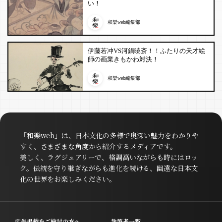
い！
和樂web編集部
伊藤若冲VS河鍋暁斎！！ふたりの天才絵
師の画業きもかわ対決！
和樂web編集部
「和樂web」は、日本文化の多様で奥深い魅力をわかりや
すく、さまざまな角度から紹介するメディアです。
美しく、ラグジュアリーで、格調高いながらも時にはロッ
ク。伝統を守り継ぎながらも進化を続ける、幽遠な日本文
化の世界をお楽しみください。
広告掲載をご検討の方へ
執筆者一覧