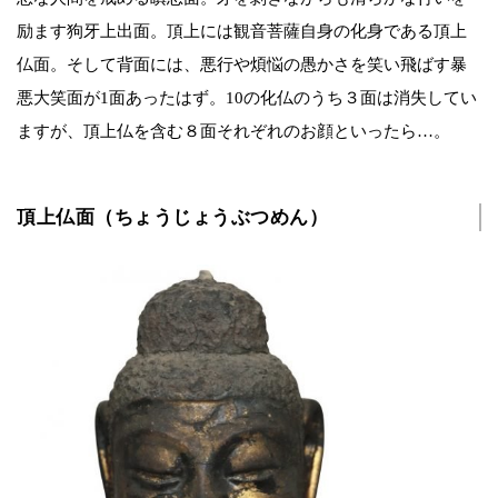
励ます狗牙上出面。頂上には観音菩薩自身の化身である頂上
仏面。そして背面には、悪行や煩悩の愚かさを笑い飛ばす暴
悪大笑面が1面あったはず。10の化仏のうち３面は消失してい
ますが、頂上仏を含む８面それぞれのお顔といったら…。
頂上仏面（ちょうじょうぶつめん）