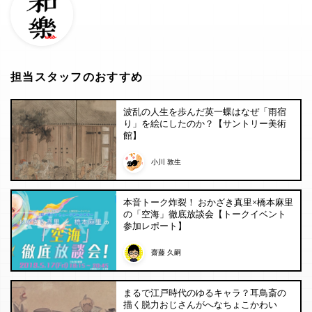
担当スタッフのおすすめ
波乱の人生を歩んだ英一蝶はなぜ「雨宿
り」を絵にしたのか？【サントリー美術
館】
小川 敦生
本音トーク炸裂！ おかざき真里×橋本麻里
の「空海」徹底放談会【トークイベント
参加レポート】
齋藤 久嗣
まるで江戸時代のゆるキャラ？耳鳥斎の
描く脱力おじさんがへなちょこかわい