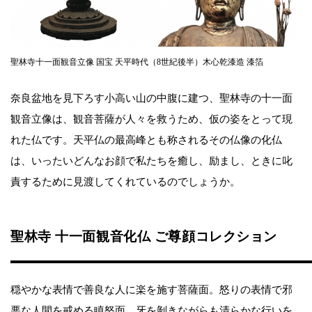
聖林寺十一面観音立像 国宝 天平時代（8世紀後半）木心乾漆造 漆箔
奈良盆地を見下ろす小高い山の中腹に建つ、聖林寺の十一面
観音立像は、観音菩薩が人々を救うため、仮の姿をとって現
れた仏です。天平仏の最高峰とも称されるその仏像の化仏
は、いったいどんなお顔で私たちを癒し、励まし、ときに叱
責するために見渡してくれているのでしょうか。
聖林寺 十一面観音化仏 ご尊顔コレクション
穏やかな表情で善良な人に楽を施す菩薩面。怒りの表情で邪
悪な人間を戒める瞋怒面。牙を剝きながらも清らかな行いを