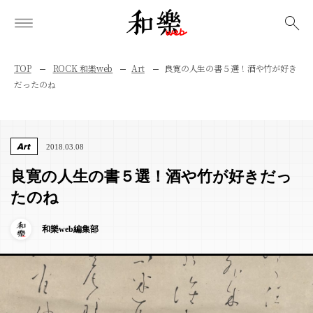
検索
TOP
ROCK 和樂web
Art
良寛の人生の書５選！酒や竹が好き
だったのね
Art
2018.03.08
良寛の人生の書５選！酒や竹が好きだっ
たのね
和樂web編集部