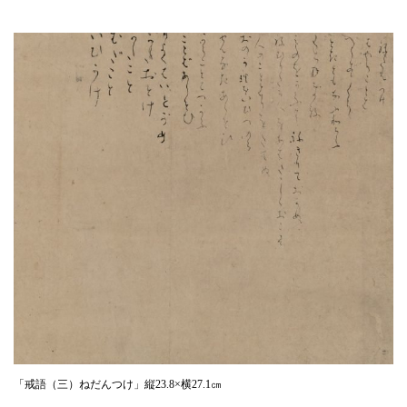
「戒語（三）ねだんつけ」縦23.8×横27.1㎝