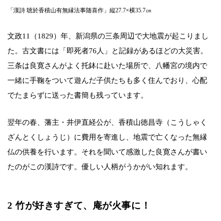
「漢詩 聴於香積山有無縁法事随喜作」縦27.7×横35.7㎝
文政11（1829）年、新潟県の三条周辺で大地震が起こりまし
た。古文書には「即死者76人」と記録があるほどの大災害。
三条は良寛さんがよく托鉢に赴いた場所で、八幡宮の境内で
一緒に手鞠をついて遊んだ子供たちも多く住んでおり、心配
でたまらずに送った書簡も残っています。
翌年の春、藩主・井伊直経公が、香積山徳昌寺（こうしゃく
ざんとくしょうじ）に費用を寄進し、地震で亡くなった無縁
仏の供養を行います。それを聞いて感激した良寛さんが書い
たのがこの漢詩です。優しい人柄がうかがい知れます。
2 竹が好きすぎて、庵が火事に！