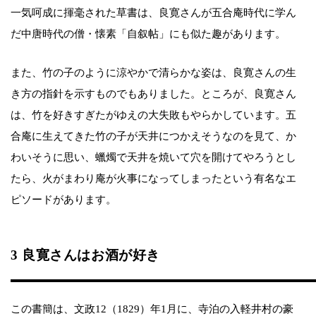
一気呵成に揮毫された草書は、良寛さんが五合庵時代に学ん
だ中唐時代の僧・懐素「自叙帖」にも似た趣があります。
また、竹の子のように涼やかで清らかな姿は、良寛さんの生
き方の指針を示すものでもありました。ところが、良寛さん
は、竹を好きすぎたがゆえの大失敗もやらかしています。五
合庵に生えてきた竹の子が天井につかえそうなのを見て、か
わいそうに思い、蠟燭で天井を焼いて穴を開けてやろうとし
たら、火がまわり庵が火事になってしまったという有名なエ
ピソードがあります。
3 良寛さんはお酒が好き
この書簡は、文政12（1829）年1月に、寺泊の入軽井村の豪