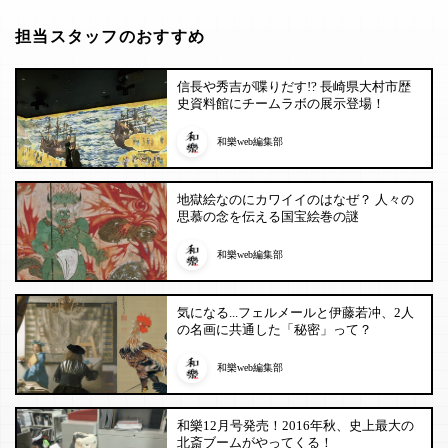
担当スタッフのおすすめ
信長や秀吉が喋りだす!? 長崎県大村市歴
史資料館にチームラボの展示登場！
和樂web編集部
地獄絵なのにカワイイのはなぜ？ 人々の
思慕の念を伝える国宝絵巻の謎
和樂web編集部
気になる...フェルメールと伊藤若冲、2人
の名画に共通した「秘密」って？
和樂web編集部
和樂12月号発売！2016年秋、史上最大の
北斎ブームがやってくる！