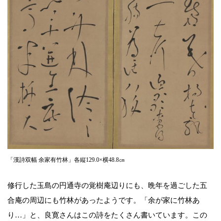
「漢詩双幅 余家有竹林」各縦129.0×横48.8㎝
修行した玉島の円通寺の覚樹庵辺りにも、晩年を過ごした五
合庵の周辺にも竹林があったようです。「余が家に竹林あ
り…」と、良寛さんはこの詩をたくさん書いています。この