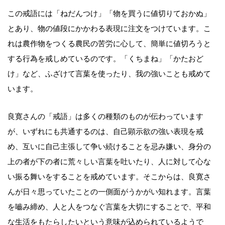
この戒語には「ねだんつけ」「物を買うに値切りておかぬ」
とあり、物の値段にかかわる表現に注文をつけています。こ
れは農作物をつくる農民の苦労に心して、簡単に値切ろうと
する行為を戒しめているのです。「くちまね」「かたおど
け」など、ふざけて言葉を使ったり、我の強いことも戒めて
います。
良寛さんの「戒語」は多くの種類のものが伝わっています
が、いずれにも共通するのは、自己顕示欲の強い表現を戒
め、互いに自己主張して争い続けることを忌み嫌い、身分の
上の者が下の者に荒々しい言葉を吐いたり、人に対して心な
い振る舞いをすることを戒めています。そこからは、良寛さ
んが日々思っていたことの一側面がうかがい知れます。言葉
を嚙み締め、人と人をつなぐ言葉を大切にすることで、平和
な生活をもたらしたいという意味が込められているようで