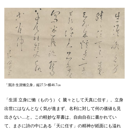
「漢詩 生涯懶立身」縦27.5×横46.7㎝
「生涯 立身に懶（ものう）く 騰々として天真に任す」。立身
出世にはなんとなく気が進まず、名利に対して何の価値も見
出さない…と。この軽妙な草書は、自由自在に書かれてい
て、まさに詩の中にある「天に任す」の精神が紙面にも溢れ