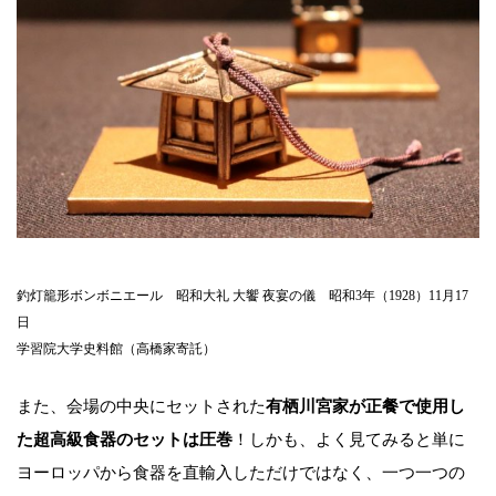
釣灯籠形ボンボニエール 昭和大礼 大饗 夜宴の儀 昭和3年（1928）11月17
日
学習院大学史料館（高橋家寄託）
また、会場の中央にセットされた
有栖川宮家が正餐で使用し
た超高級食器のセットは圧巻
！しかも、よく見てみると単に
ヨーロッパから食器を直輸入しただけではなく、一つ一つの