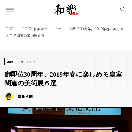
検索
TOP
ROCK 和樂web
Art
御即位30周年。2019年春に楽しめ
る皇室関連の美術展６選
Art
2019.04.03
御即位30周年。2019年春に楽しめる皇室
関連の美術展６選
齋藤 久嗣