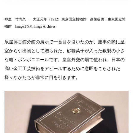
神鹿 竹内久一 大正元年（1912）東京国立博物館 画像提供：東京国立博
物館 Image:TNM Image Archives
泉屋博古館分館の展示で一番目を引いたのが、慶事の際に皇
室から引出物として贈られた、砂糖菓子が入った銀製の小さ
な箱・ボンボニエールです。皇室外交の場で使われ、日本の
高い金工工芸技術をアピールするために意匠をこらされた
様々なかたちが非常に目を引きます。