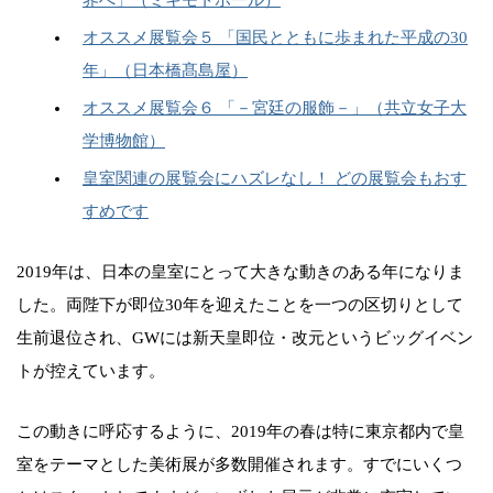
オススメ展覧会５ 「国民とともに歩まれた平成の30
年」（日本橋髙島屋）
オススメ展覧会６ 「－宮廷の服飾－」（共立女子大
学博物館）
皇室関連の展覧会にハズレなし！ どの展覧会もおす
すめです
2019年は、日本の皇室にとって大きな動きのある年になりま
した。両陛下が即位30年を迎えたことを一つの区切りとして
生前退位され、GWには新天皇即位・改元というビッグイベン
トが控えています。
この動きに呼応するように、2019年の春は特に東京都内で皇
室をテーマとした美術展が多数開催されます。すでにいくつ