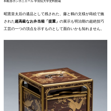
和船形ボンボニエール 学習院大学史料館蔵
昭憲皇太后の遺品として残された、藤と鶴の文様が蒔絵で施
された
超高級なお弁当箱「提重」
の展示も明治期の超絶技巧
工芸の一つの頂点を示すものとして面白いかも知れません。