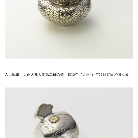
入目籠形 大正大礼大饗第二日の儀 1915年（大正4）年11月17日／個人蔵