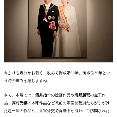
今よりも幾分かお若く、改めて御成婚60年、御即位30年とい
う時の重みを感じますね。
さて、本展では、
酒井抱一
の絵画作品や
海野勝珉
の金工作
品、
高村光雲
の木彫作品など戦前の帝室技芸員たちが手がけ
た超一流の作品や、皇室外交で両陛下が海外にご訪問された