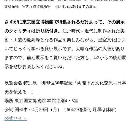
文様振袖 宮内庁侍従職所管 ※いずれも3/31までの展示
さすがに東京国立博物館で特集されるだけあって、その展示
のクオリティは折り紙付き。
江戸時代～近代に制作された美
術・工芸の最高峰となる作品を楽しみながら、皇室文化につ
いてじっくり学べる良い展示です。大幅な作品の入替があり
ますので、前期展示をご覧いただいた方も、4/2からの後期展
示をぜひお楽しみくださいね。
展覧会名 特別展 御即位30年記念「両陛下と文化交流―日本
美を伝える―」
場所 東京国立博物館 本館特別4・5室
会期 開催中～4月29日（月）（※4/29を除く月曜は休館）
公式サイト