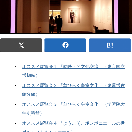
オススメ展覧会１ 「両陛下と文化交流」（東京国立
博物館）
オススメ展覧会２ 「華ひらく皇室文化」（泉屋博古
館分館）
オススメ展覧会３ 「華ひらく皇室文化」（学習院大
学史料館）
オススメ展覧会４ 「ようこそ、ボンボニエールの世
界へ」（ミキモトホール）