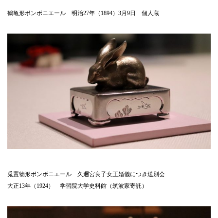
鶴亀形ボンボニエール 明治27年（1894）3月9日 個人蔵
兎置物形ボンボニエール 久邇宮良子女王婚儀につき送別会
大正13年（1924） 学習院大学史料館（筑波家寄託）