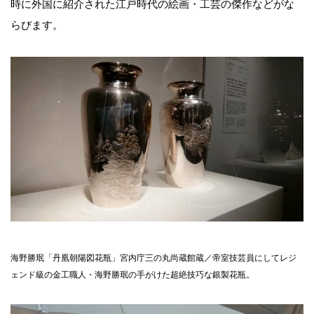
時に外国に紹介された江戸時代の絵画・工芸の傑作などがな
らびます。
海野勝珉「丹凰朝陽図花瓶」宮内庁三の丸尚蔵館蔵／帝室技芸員にしてレジ
ェンド級の金工職人・海野勝珉の手がけた超絶技巧な銀製花瓶。