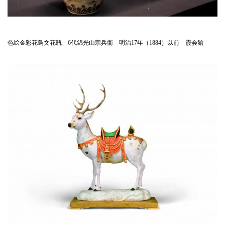
色絵金彩花鳥文花瓶 6代錦光山宗兵衛 明治17年（1884）以前 霞会館