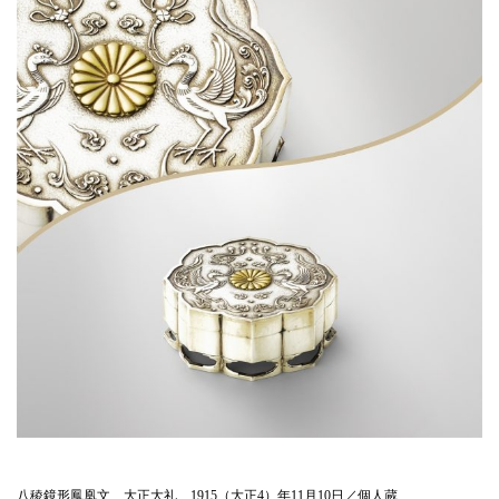
八稜鏡形鳳凰文 大正大礼 1915（大正4）年11月10日／個人蔵