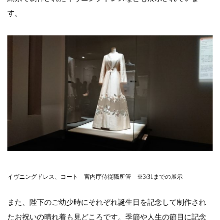
す。
イヴニングドレス、コート 宮内庁侍従職所管 ※3/31までの展示
また、陛下のご幼少時にそれぞれ誕生日を記念して制作され
たお祝いの晴れ着も見どころです。季節や人生の節目に記念