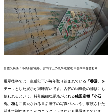
岩佐又兵衛「小栗判官絵巻」宮内庁三の丸尚蔵館蔵 ※会期中巻替あり
展示後半では、皇后陛下が毎年取り組まれている
「養蚕」
を
テーマとした展示が興味深いです。古代の絹織物の補修にも
使われるという、特別繊細な絹糸がとれる
純国産種「小石
丸」種
をご養蚕される皇后陛下の写真パネルや、収穫された
絹糸で制作されたイヴニングドレスなども展示されていま