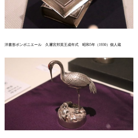
洋書形ボンボニエール 久邇宮邦英王成年式 昭和5年（1930）個人蔵