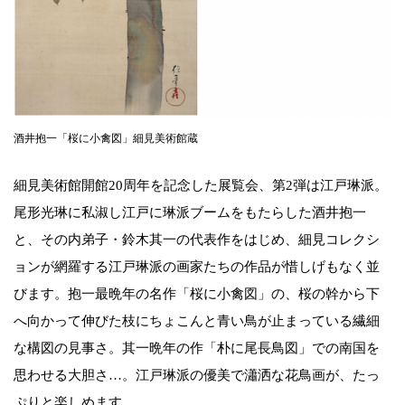
酒井抱一「桜に小禽図」細見美術館蔵
細見美術館開館20周年を記念した展覧会、第2弾は江戸琳派。
尾形光琳に私淑し江戸に琳派ブームをもたらした酒井抱一
と、その内弟子・鈴木其一の代表作をはじめ、細見コレクシ
ョンが網羅する江戸琳派の画家たちの作品が惜しげもなく並
びます。抱一最晩年の名作「桜に小禽図」の、桜の幹から下
へ向かって伸びた枝にちょこんと青い鳥が止まっている繊細
な構図の見事さ。其一晩年の作「朴に尾長鳥図」での南国を
思わせる大胆さ…。江戸琳派の優美で瀟洒な花鳥画が、たっ
ぷりと楽しめます。