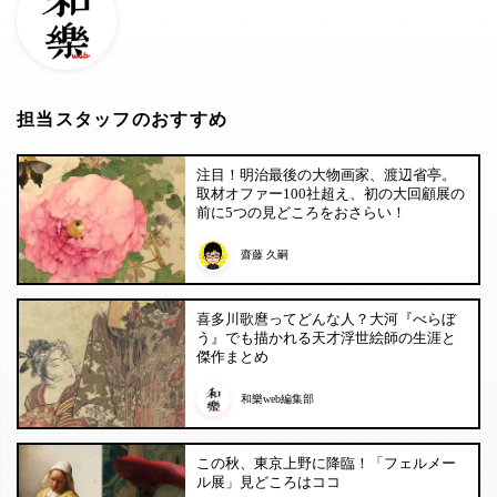
担当スタッフのおすすめ
注目！明治最後の大物画家、渡辺省亭。
取材オファー100社超え、初の大回顧展の
前に5つの見どころをおさらい！
齋藤 久嗣
喜多川歌麿ってどんな人？大河『べらぼ
う』でも描かれる天才浮世絵師の生涯と
傑作まとめ
和樂web編集部
この秋、東京上野に降臨！「フェルメー
ル展」見どころはココ