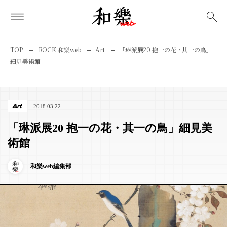
検索
TOP
ROCK 和樂web
Art
「琳派展20 抱一の花・其一の鳥」
細見美術館
Art
2018.03.22
「琳派展20 抱一の花・其一の鳥」細見美
術館
和樂web編集部