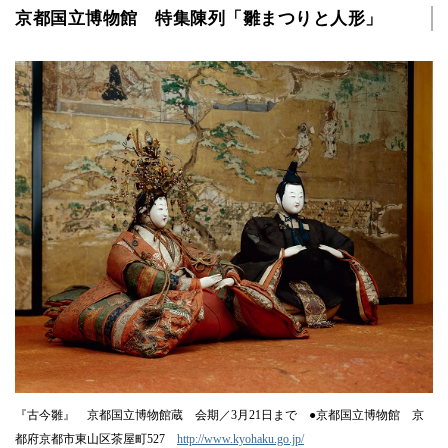
京都国立博物館 特集陳列「雛まつりと人形」
『古今雛』 京都国立博物館蔵 会期／3月21日まで ●京都国立博物館 京
都府京都市東山区茶屋町527
http://www.kyohaku.go.jp/