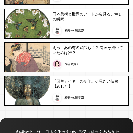
日本美術と世界のアートから見る、幸せ
の瞬間
和樂web編集部
えっ、あの有名絵師も！？ 春画を描いて
いたのは誰？
瓦谷登貴子
「国宝」イヤーの今年こそ見たい仏像
【2017年】
和樂web編集部
「和樂web」は、日本文化の多様で奥深い魅力をわかりや