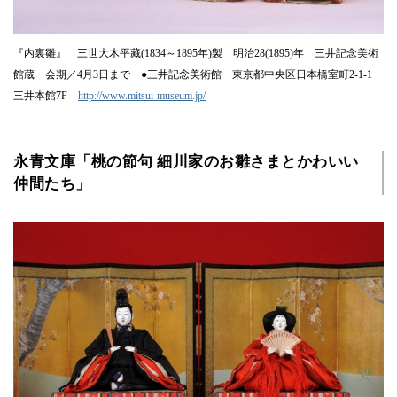
『内裏雛』 三世大木平藏(1834～1895年)製 明治28(1895)年 三井記念美術
館蔵 会期／4月3日まで ●三井記念美術館 東京都中央区日本橋室町2-1-1
三井本館7F
http://www.mitsui-museum.jp/
永青文庫「桃の節句 細川家のお雛さまとかわいい
仲間たち」