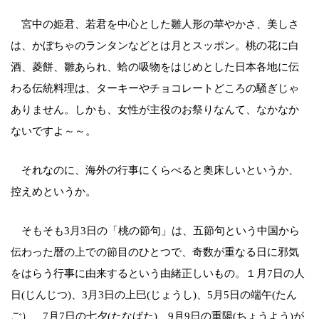
宮中の姫君、若君を中心とした雛人形の華やかさ、美しさ
は、かぼちゃのランタンなどとは月とスッポン。桃の花に白
酒、菱餅、雛あられ、蛤の吸物をはじめとした日本各地に伝
わる伝統料理は、ターキーやチョコレートどころの騒ぎじゃ
ありません。しかも、女性が主役のお祭りなんて、なかなか
ないですよ～～。
それなのに、海外の行事にくらべると奥床しいというか、
控えめというか。
そもそも3月3日の「桃の節句」は、五節句という中国から
伝わった暦の上での節目のひとつで、奇数が重なる日に邪気
をはらう行事に由来するという由緒正しいもの。１月7日の人
日(じんじつ)、3月3日の上巳(じょうし)、5月5日の端午(たん
ご）、7月7日の七夕(たなばた)、9月9日の重陽(ちょうよう)が