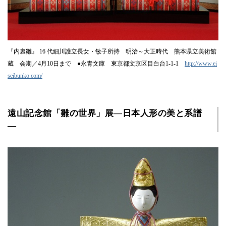
『内裏雛』 16 代細川護立長女・敏子所持 明治～大正時代 熊本県立美術館
蔵 会期／4月10日まで ●永青文庫 東京都文京区目白台1-1-1
http://www.ei
seibunko.com/
遠山記念館「雛の世界」展―日本人形の美と系譜
―