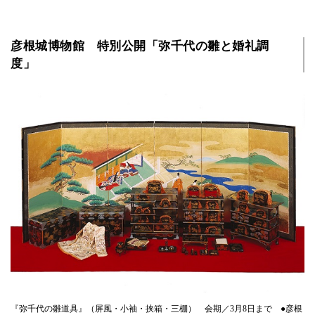
彦根城博物館 特別公開「弥千代の雛と婚礼調
度」
『弥千代の雛道具』（屏風・小袖・挟箱・三棚） 会期／3月8日まで ●彦根