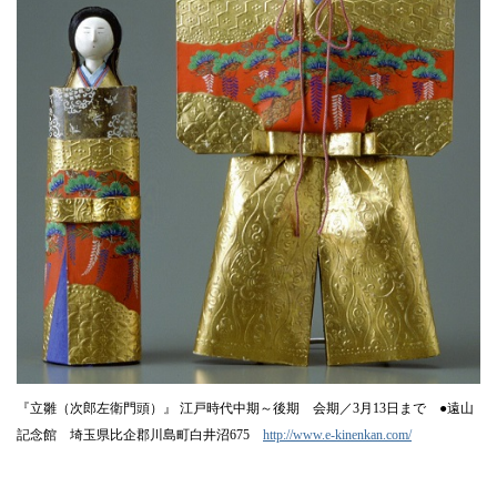
『立雛（次郎左衛門頭）』 江戸時代中期～後期 会期／3月13日まで ●遠山
記念館 埼玉県比企郡川島町白井沼675
http://www.e-kinenkan.com/