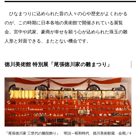
ひなまつりに込められた昔の人々の心や歴史がよくわかる
のが、この時期に日本各地の美術館で開催されている展覧
会。宮中や武家、豪商が幸せを願う心が込められた珠玉の雛
人形と対面できる、またとない機会です。
徳川美術館 特別展「尾張徳川家の雛まつり」
『尾張徳川家 三世代の雛段飾り』 明治～昭和時代 徳川美術館蔵 会期／4