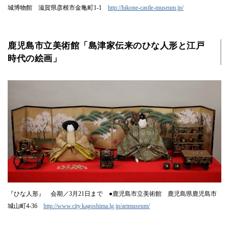
城博物館 滋賀県彦根市金亀町1-1
http://hikone-castle-museum.jp/
鹿児島市立美術館「島津家伝来のひな人形と江戸
時代の絵画」
『ひな人形』 会期／3月21日まで ●鹿児島市立美術館 鹿児島県鹿児島市
城山町4-36
http://www.city.kagoshima.lg.jp/artmuseum/