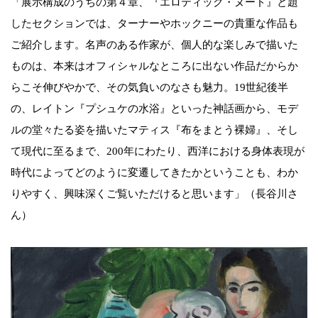
「展示構成のうちの第４章、『エロティック・ヌード』と題
したセクションでは、ターナーやホックニーの貴重な作品も
ご紹介します。名声のある作家が、個人的な楽しみで描いた
ものは、本来はオフィシャルなところに出ない作品だからか
らこそ伸びやかで、その気負いのなさも魅力。19世紀後半
の、レイトン『プシュケの水浴』といった神話画から、モデ
ルの堂々たる姿を描いたマティス『布をまとう裸婦』、そし
て現代に至るまで、200年にわたり、西洋における身体表現が
時代によってどのように変遷してきたかということも、わか
りやすく、興味深くご覧いただけると思います」（長谷川さ
ん）