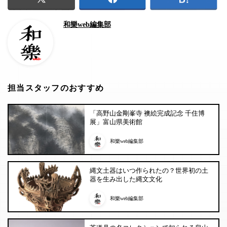
和樂web編集部
担当スタッフのおすすめ
「高野山金剛峯寺 襖絵完成記念 千住博
展」富山県美術館
和樂web編集部
縄文土器はいつ作られたの？世界初の土
器を生み出した縄文文化
和樂web編集部