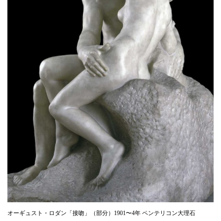
オーギュスト・ロダン「接吻」（部分）1901〜4年 ペンテリコン大理石