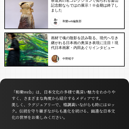
茶道具の名コレクションで知られる畠山
記念館ならではの展示！※会期は終了し
ました
和樂web編集部
画材で魂の陰影を読み取る。現代へ引き
継がれる日本画の奥深き表現に注目！現
代日本画家・内田あぐりインタビュー
中野昭子
「和樂web」は、日本文化の多様で奥深い魅力をわかりや
すく、さまざまな角度から紹介するメディアです。
美しく、ラグジュアリーで、格調高いながらも時にはロッ
ク。伝統を守り継ぎながらも進化を続ける、幽遠な日本文
化の世界をお楽しみください。