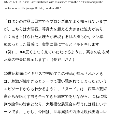
182.2×121.9×153cm Tate:Purchased with assistance from the Art Fund and public
contributions 1953,image © Tate, London 2017
「ロダンの作品は日本でもブロンズ像でよく知られています
が、こちらは大理石。等身大を超える大きさは迫力があり、
白く磨き上げられた大理石が表現する肌の滑らかなツヤ感、
ぬめっとした質感は、実際に目にするとドキドキします
（笑）。360度くまなく見ていただけるように、高さのある展
示室の中央に展示します」（長谷川さん）
20世紀初頭にイギリスで初めてこの作品が展示されたとき
は、刺激が強すぎるとシーツで覆い隠されてしまったという
エピソードからもわかるように、「ヌード」は、西洋の芸術
家たちが絶えず向き合ってきた題材でありながら、つねに批
判や論争の対象となり、大規模な展覧会を行うには難しいテ
ーマです。しかし、今回は、世界屈指の西洋近現代美術コレ