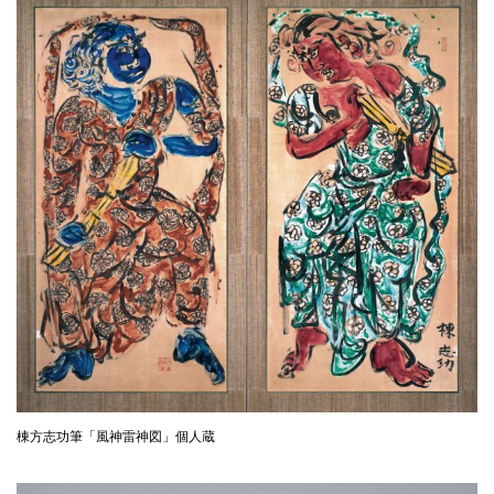
棟方志功筆「風神雷神図」個人蔵