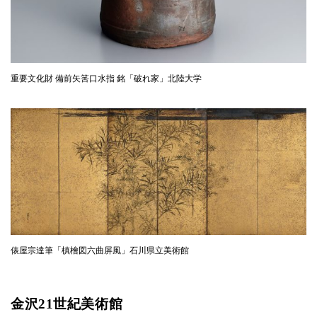
重要文化財 備前矢筈口水指 銘「破れ家」北陸大学
俵屋宗達筆「槙檜図六曲屏風」石川県立美術館
金沢21世紀美術館