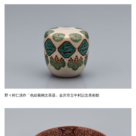
野々村仁清作「色絵菊桐文茶器」金沢市立中村記念美術館