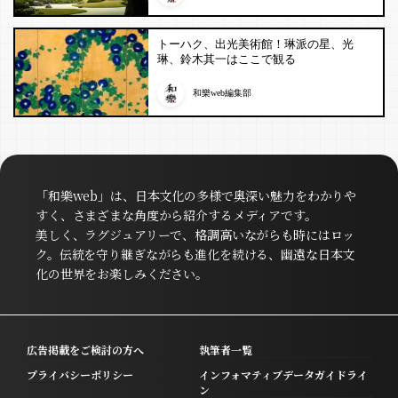
トーハク、出光美術館！琳派の星、光
琳、鈴木其一はここで観る
和樂web編集部
「和樂web」は、日本文化の多様で奥深い魅力をわかりや
すく、さまざまな角度から紹介するメディアです。
美しく、ラグジュアリーで、格調高いながらも時にはロッ
ク。伝統を守り継ぎながらも進化を続ける、幽遠な日本文
化の世界をお楽しみください。
広告掲載をご検討の方へ
執筆者一覧
プライバシーポリシー
インフォマティブデータガイドライ
ン