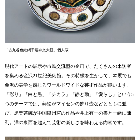
「古九谷色絵網干蓮弁文大皿」個人蔵
現代アートの展示や市民交流型の企画で、たくさんの来訪者
を集める金沢21世紀美術館。その特徴を生かして、本展でも
金沢の美学を感じるワールドワイドな芸術作品が揃います。
「彩り」「白と黒」「チカラ」「静と動」「愛らし」という5
つのテーマでは、蒔絵がマイセンの飾り壺などとともに並
び、黒樂茶碗が中国磁州窯の作品や井上有一の書と一緒に陳
列。洋の東西を超えて芸術の楽しさを味わえる内容です。