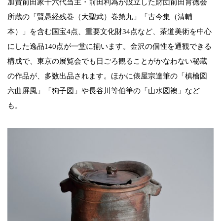
加賀前田家十六代当主・前田利為が設立した財団前田育徳会
所蔵の「賢愚経残巻（大聖武）巻第九」「古今集（清輔
本）」を含む国宝4点、重要文化財34点など、茶道美術を中心
にした逸品140点が一堂に揃います。金沢の個性を通観できる
構成で、東京の展覧会でも日ごろ観ることがかなわない秘蔵
の作品が、多数出品されます。ほかに俵屋宗達筆の「槙檜図
六曲屏風」「狗子図」や長谷川等伯筆の「山水図襖」など
も。