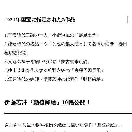
2021年国宝に指定された5作品
1.平安時代三跡の一人・小野道風の『屏風土代』
2.鎌倉時代の名品・やまと絵の集大成として名高い絵巻『春日
権現験記絵』
3.元寇の様子を描いた絵巻『蒙古襲来絵詞』
4.桃山芸術を代表する狩野永徳の『唐獅子図屏風』
5.江戸時代の絵師・伊藤若冲の代表作『動植綵絵』
伊藤若冲『動植綵絵』10幅公開！
さまざまな生き物や植物を緻密に描いた傑作『動植綵絵』。