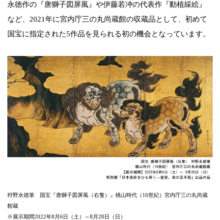
永徳作の『唐獅子図屏風』や伊藤若冲の代表作『動植綵絵』
など、2021年に宮内庁三の丸尚蔵館の収蔵品として、初めて
国宝に指定された5作品を見られる初の機会となっています。
狩野永徳筆 国宝『唐獅子図屏風（右隻）』桃山時代（16世紀）宮内庁三の丸尚蔵
館蔵
※展示期間2022年8月6日（土）～8月28日（日）