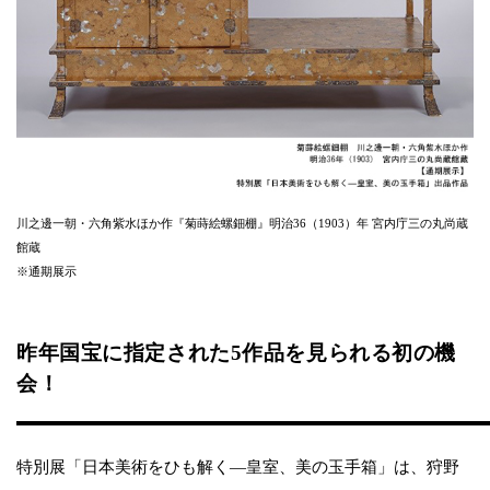
川之邊一朝・六角紫水ほか作『菊蒔絵螺鈿棚』明治36（1903）年 宮内庁三の丸尚蔵
館蔵
※通期展示
昨年国宝に指定された5作品を見られる初の機
会！
特別展「日本美術をひも解く—皇室、美の玉手箱」は、狩野