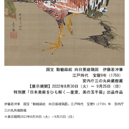
伊藤若冲筆 国宝『動植綵絵 向日葵雄鶏図』江戸時代 宝暦9（1759）年 宮内庁
三の丸尚蔵館蔵
※展示期間2022年8月30日（火）～9月25日（日）