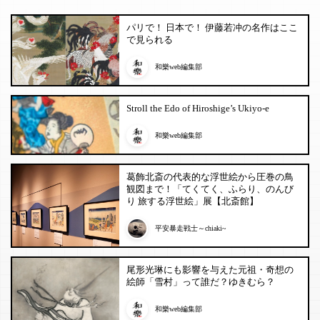
パリで！ 日本で！ 伊藤若冲の名作はここ
で見られる
和樂web編集部
Stroll the Edo of Hiroshige’s Ukiyo-e
和樂web編集部
葛飾北斎の代表的な浮世絵から圧巻の鳥
観図まで！「てくてく、ふらり、のんび
り 旅する浮世絵」展【北斎館】
平安暴走戦士～chiaki~
尾形光琳にも影響を与えた元祖・奇想の
絵師「雪村」って誰だ？ゆきむら？
和樂web編集部