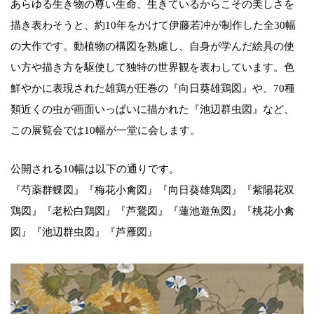
あらゆる生き物の尊い生命、生きているからこその美しさを
描き表わそうと、約10年をかけて伊藤若冲が制作した全30幅
の大作です。動植物の構図を熟慮し、自身が学んだ絵具の使
い方や描き方を駆使して独特の世界観を表わしています。色
鮮やかに表現された雄鶏が圧巻の『向日葵雄鶏図』や、70種
類近くの虫が画面いっぱいに描かれた『池辺群虫図』など、
この展覧会では10幅が一堂に会します。
公開される10幅は以下の通りです。
『芍薬群蝶図』『梅花小禽図』『向日葵雄鶏図』『紫陽花双
鶏図』『老松白鶏図』『芦鵞図』『蓮池遊魚図』『桃花小禽
図』『池辺群虫図』『芦雁図』