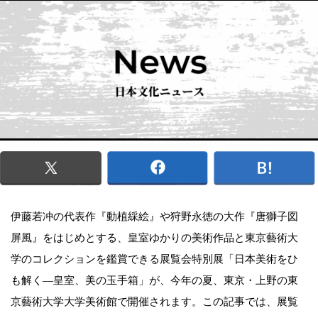
伊藤若冲の代表作『動植綵絵』や狩野永徳の大作『唐獅子図
屏風』をはじめとする、皇室ゆかりの美術作品と東京藝術大
学のコレクションを鑑賞できる展覧会特別展「日本美術をひ
も解く―皇室、美の玉手箱」が、今年の夏、東京・上野の東
京藝術大学大学美術館で開催されます。この記事では、展覧