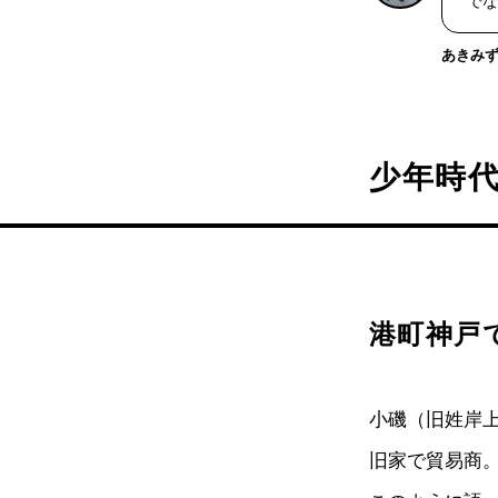
でな
あきみ
少年時
港町神戸
小磯（旧姓岸上
旧家で貿易商