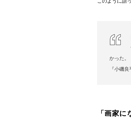
このように語
かった。
『小磯良
「画家に