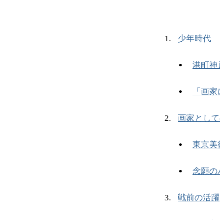
少年時代
港町神
「画家
画家として
東京美
念願の
戦前の活躍