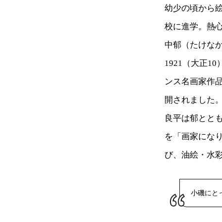
幼少の頃から絵
校に進学。熱
中郁（たけな
1921（大正
ンス名画家作
開されました
良平は郁とと
を「画家にな
び、油絵・水
小磯にと