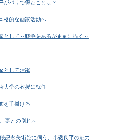
平がパリで得たことは？
本格的な画家活動へ
家として～戦争をあるがままに描く～
家として活躍
術大学の教授に就任
飾を手掛ける
、妻との別れ～
磯記念美術館に伺う、小磯良平の魅力