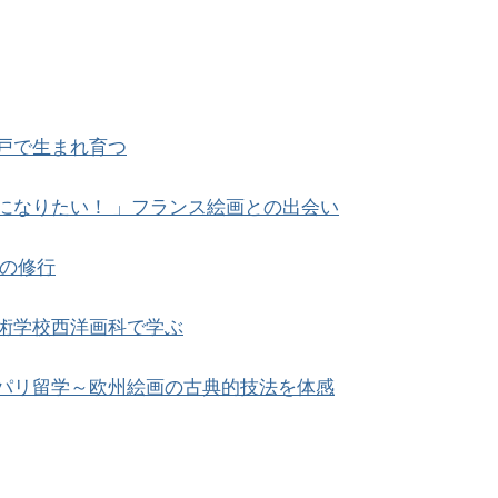
戸で生まれ育つ
になりたい！ 」フランス絵画との出会い
の修行
術学校西洋画科で学ぶ
パリ留学～欧州絵画の古典的技法を体感