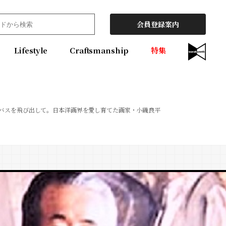
会員登録案内
Lifestyle
Craftsmanship
特集
バスを飛び出して。日本洋画界を愛し育てた画家・小磯良平