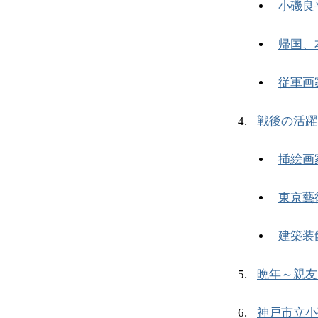
小磯良
帰国、
従軍画
戦後の活躍
挿絵画
東京藝
建築装
晩年～親友
神戸市立小