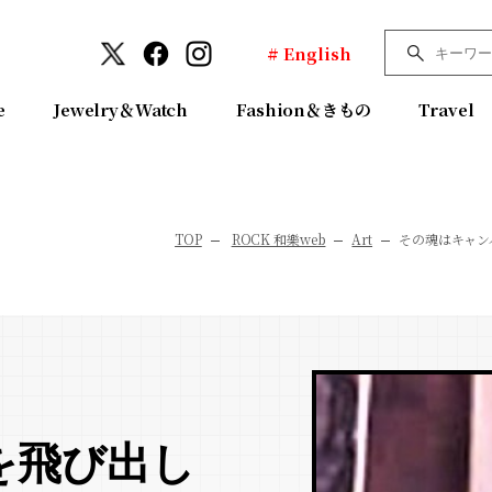
# English
e
Jewelry＆Watch
Fashion＆きもの
Travel
TOP
ROCK 和樂web
Art
その魂はキャン
を飛び出し